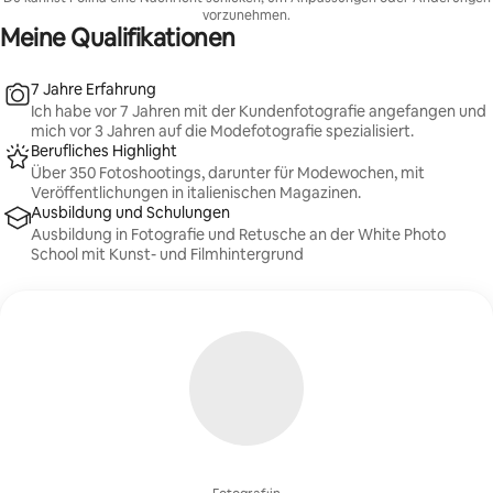
Fotoshooting. Reisezeit und Details werden individuell
vorzunehmen.
besprochen. Du erhältst innerhalb von 7 Tagen
Meine Qualifikationen
professionell bearbeitete Fotos.
7 Jahre Erfahrung
Ich habe vor 7 Jahren mit der Kundenfotografie angefangen und
mich vor 3 Jahren auf die Modefotografie spezialisiert.
Berufliches Highlight
Über 350 Fotoshootings, darunter für Modewochen, mit
Veröffentlichungen in italienischen Magazinen.
Ausbildung und Schulungen
Ausbildung in Fotografie und Retusche an der White Photo
School mit Kunst- und Filmhintergrund