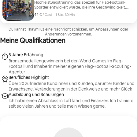
Stressabbau ausgerichtete Kurse Perfekt für: •
Hochleistungstraining, das speziell für Flag-Football-
Vielbeschäftigte Erwachsene • Einsteiger:innen •
Sportler entwickelt wurde, die ihre Geschwindigkeit,
Menschen, die wieder fit werden möchten • Jeder, der
Beweglichkeit, ihr Streckenlaufen und ihren Spiel-IQ
44 €
44 € pro Gast
,
/ Gast
·
1 Std. 30 Min.
kein intensives Training mag
verbessern möchten. Perfekt für Spieler, die auf dem
Spielfeld auffallen und ihre Position dominieren
möchten. Mit eingeschlossen: • Übungen für das Laufen
Du kannst Thaymiluz eine Nachricht schicken, um Anpassungen oder
auf der Bahn und das Schneiden • Schnell- und
Änderungen vorzunehmen.
Beschleunigungstraining • Beweglichkeit und
Meine Qualifikationen
Richtungswechsel • Übungen für Spielsituationen (1-
gegen-1, Reaktion, Positionierung) • Fußballspezifisches
Konditionstraining
5 Jahre Erfahrung
Bronzemedaillengewinnerin bei den World Games im Flag-
Football und Inhaberin meiner eigenen Flag-Football-Scouting-
Agentur
Berufliches Highlight
Über 20 zufriedene Kundinnen und Kunden, darunter Kinder und
Erwachsene. Veränderungen in der Denkweise und mehr Glück
Ausbildung und Schulungen
Ich habe einen Abschluss in Luftfahrt und Finanzen. Ich trainiere
seit so vielen Jahren und teile mein Wissen gerne.