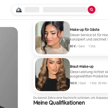
Suche starten
Standort
Check-in/Check-out
Art des Services
Make-up für Gäste
Dieser Service ist für H
konzipiert und zeichnet 
aus. Die Behandlung wir
80 €
80 € pro Gast
,
/ Gast
·
1 Std.
angepasst.
Braut-Make-up
Diese Leistung richtet si
ausgewählten Produkten 
Ergebnis soll strahlend, 
160 €
160 € pro Gast
,
/ Gast
·
1 Std. 30 Min.
Du kannst Zohra eine Nachricht schicken, um Anpas
Meine Qualifikationen