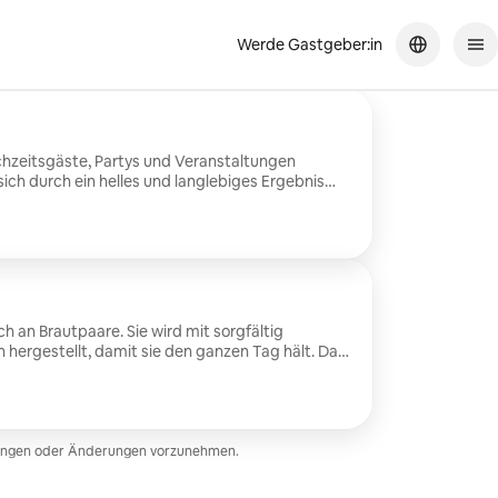
Werde Gastgeber:in
ochzeitsgäste, Partys und Veranstaltungen
sich durch ein helles und langlebiges Ergebnis
d je nach Gesicht und getragener Kleidung
ch an Brautpaare. Sie wird mit sorgfältig
hergestellt, damit sie den ganzen Tag hält. Das
raffiniert und großen Anlässen würdig sein.
sungen oder Änderungen vorzunehmen.