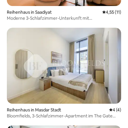
Reihenhaus in Saadiyat
Durchschnitt
4,55 (11)
Moderne 3-Schlafzimmer-Unterkunft mit
Hausmädchenzimmer | Luxuriöser Rückzugsort am Meer
Reihenhaus in Masdar Stadt
Durchsch
4 (4)
Bloomfields, 3-Schlafzimmer-Apartment im The Gate
Masdar