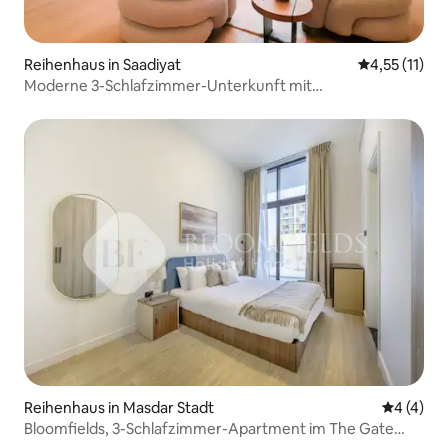
Reihenhaus in Saadiyat
Durchschnitt
4,55 (11)
Moderne 3-Schlafzimmer-Unterkunft mit
Hausmädchenzimmer | Luxuriöser Rückzugsort am Meer
Reihenhaus in Masdar Stadt
Durchsch
4 (4)
Bloomfields, 3-Schlafzimmer-Apartment im The Gate
Masdar