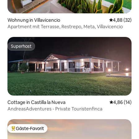
Wohnung in Villavicencio
Durchschnittl
4,88 (32)
Apartment mit Terrasse, Restrepo, Meta, Villavicencio
Superhost
Superhost
Cottage in Castilla la Nueva
Durchschnitt
4,86 (14)
AndreasAdventures - Private Touristenfinca
Gäste-Favorit
Beliebter Gäste-Favorit.