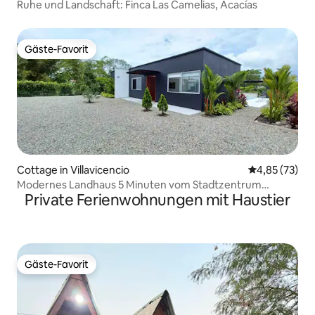
Ruhe und Landschaft: Finca Las Camelias, Acacías
Gäste-Favorit
Gäste-Favorit
Cottage in Villavicencio
Durchschnitt
4,85 (73)
Modernes Landhaus 5 Minuten vom Stadtzentrum
Private Ferienwohnungen mit Haustier
entfernt
Gäste-Favorit
Gäste-Favorit