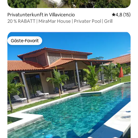
Privatunterkunft in Villavicencio
Durchschnit
4,8 (15)
20 % RABATT | MiraMar House | Privater Pool | Grill
Gäste-Favorit
Gäste-Favorit