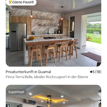
Gäste-Favorit
Beliebter Gäste-Favorit.
Privatunterkunft in Guamal
Durchschn
5 (18)
Finca Terra Bella, idealer Rückzugsort in der Ebene
Superhost
Superhost