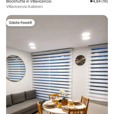
Blockhütte in Villavicencio
Durchschnitt
4,84 (19)
Villavicencio Kabinen
Gäste-Favorit
Gäste-Favorit