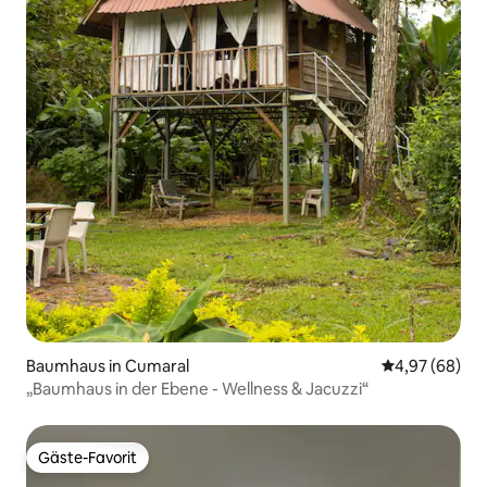
Baumhaus in Cumaral
Durchschnittl
4,97 (68)
„Baumhaus in der Ebene - Wellness & Jacuzzi“
Gäste-Favorit
Gäste-Favorit