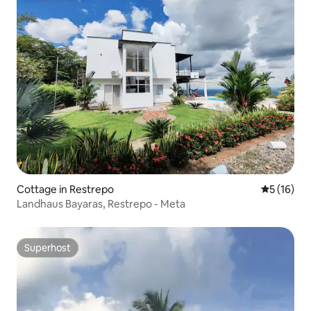
Cottage in Restrepo
Durchschn
5 (16)
Landhaus Bayaras, Restrepo - Meta
Superhost
Superhost