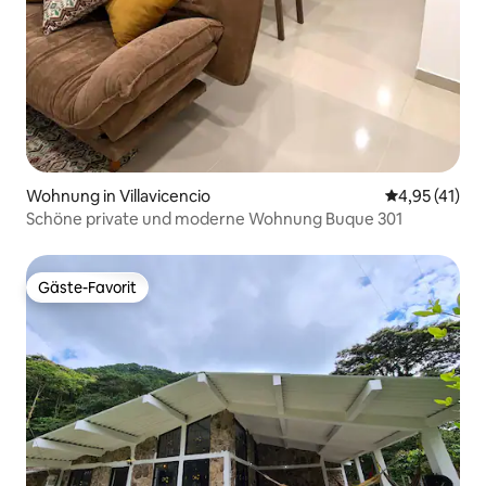
Wohnung in Villavicencio
Durchschnitt
4,95 (41)
Schöne private und moderne Wohnung Buque 301
Gäste-Favorit
Gäste-Favorit