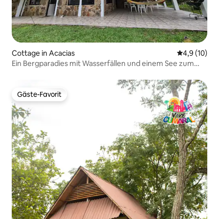
Cottage in Acacias
Durchschnit
4,9 (10)
Ein Bergparadies mit Wasserfällen und einem See zum
Angeln
Gäste-Favorit
Gäste-Favorit