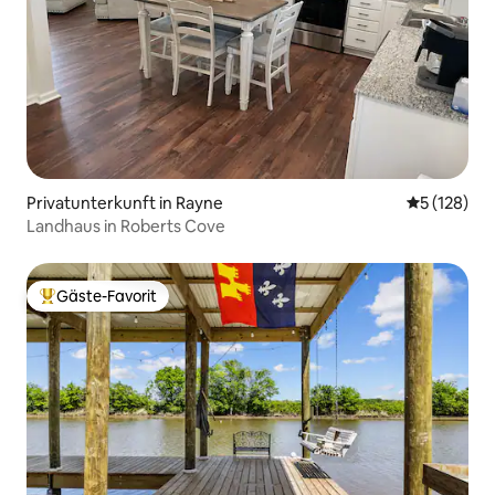
Privatunterkunft in Rayne
Durchschni
5 (128)
Landhaus in Roberts Cove
Gäste-Favorit
Beliebter Gäste-Favorit.