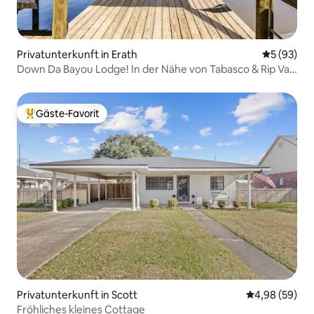
Privatunterkunft in Erath
Durchschni
5 (93)
Down Da Bayou Lodge! In der Nähe von Tabasco & Rip Van
Winkle
Gäste-Favorit
Beliebter Gäste-Favorit.
Privatunterkunft in Scott
Durchschnittl
4,98 (59)
Fröhliches kleines Cottage