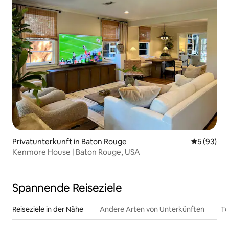
Privatunterkunft in Baton Rouge
Durchschni
5 (93)
Kenmore House | Baton Rouge, USA
Spannende Reiseziele
Reiseziele in der Nähe
Andere Arten von Unterkünften
To