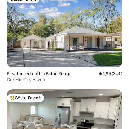
Gäste-Favorit
Privatunterkunft in Baton Rouge
Durchschnittli
4,95 (344)
Der Mid City Haven
Gäste-Favorit
Beliebter Gäste-Favorit.