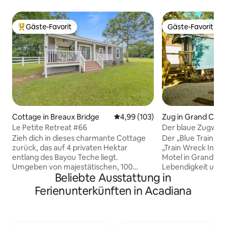
Gäste-Favorit
Gäste-Favorit
Beliebter Gäste-Favorit.
Gäste-Favorit
Cottage in Breaux Bridge
Durchschnittliche Bewertung: 4
4,99 (103)
Zug in Grand Cot
Le Petite Retreat #66
Der blaue Zugwa
Zieh dich in dieses charmante Cottage
Der „Blue Train Car
zurück, das auf 4 privaten Hektar
„Train Wreck Inn“
entlang des Bayou Teche liegt.
Motel in Grand Cot
Umgeben von majestätischen, 100
Lebendigkeit und 
Beliebte Ausstattung in
Jahre alten Eichen bietet dieser
diesen einzigartig
gemütliche, 37 Quadratmeter große
ehemaligen Post
Ferienunterkünften in Acadiana
Rückzugsort die perfekte Mischung aus
unvergesslichen Erlebnis. In
Abgeschiedenheit, Komfort und
den berüchtigten 
Bequemlichkeit. Du wirst dich in deinem
Filmemachers Wes 
eigenen privaten Refugium versteckt
Raum komplett mi