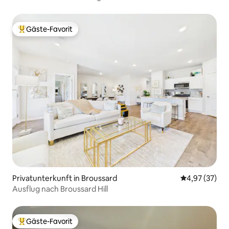
Gäste-Favorit
Beliebter Gäste-Favorit.
Privatunterkunft in Broussard
Durchschnitt
4,97 (37)
Ausflug nach Broussard Hill
Gäste-Favorit
Beliebter Gäste-Favorit.