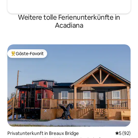
Weitere tolle Ferienunterkünfte in
Acadiana
Gäste-Favorit
Beliebter Gäste-Favorit.
Privatunterkunft in Breaux Bridge
Durchschni
5 (92)