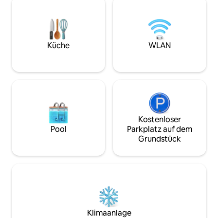
fühlen, bist aber nur 8 Fahrminuten von
Plattenspieler, a
den Geschäften, Restaurants und
einer individuelle
Sehenswürdigkeiten des historischen
Genieße die Häng
Breaux Bridge entfernt. Ganz gleich, ob
Sitzbereiche unse
du auf der Suche nach einem
mache einen Spaz
Küche
WLAN
romantischen Kurzurlaub, einem
zu den Geschäften
ruhigen Rückzugsort oder einem
ist bereit, dich b
Ausgangspunkt für Erkundungen bist –
Abenteuer stilvoll
hier bist du richtig!
Kostenloser
Pool
Parkplatz auf dem
Grundstück
Klimaanlage