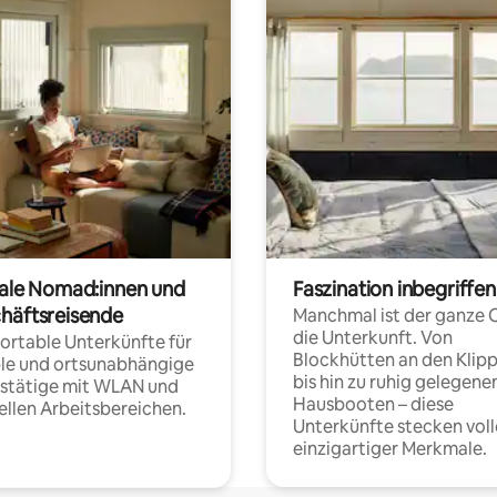
tale Nomad:innen und
Faszination inbegriffen
häftsreisende
Manchmal ist der ganze 
die Unterkunft. Von
rtable Unterkünfte für
Blockhütten an den Klip
ble und ortsunabhängige
bis hin zu ruhig gelegene
fstätige mit WLAN und
Hausbooten – diese
ellen Arbeitsbereichen.
Unterkünfte stecken voll
einzigartiger Merkmale.