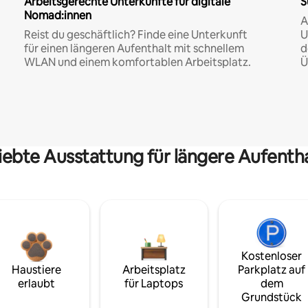
Arbeitsgerechte Unterkünfte für digitale
S
Nomad:innen
A
Reist du geschäftlich? Finde eine Unterkunft
U
für einen längeren Aufenthalt mit schnellem
d
WLAN und einem komfortablen Arbeitsplatz.
Ü
iebte Ausstattung für längere Aufenth
Kostenloser
Haustiere
Arbeitsplatz
Parkplatz auf
erlaubt
für Laptops
dem
Grundstück