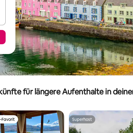
ünfte für längere Aufenthalte in dein
-Favorit
Superhost
r Gäste-Favorit.
Superhost