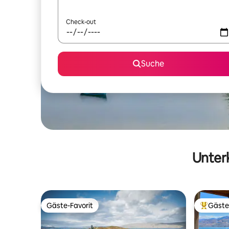
Check-out
Suche
Unterk
Gäste-Favorit
Gäste
Gäste-Favorit
Beliebte