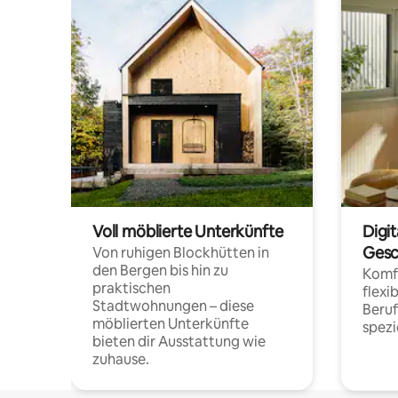
Voll möblierte Unterkünfte
Digi
Gesc
Von ruhigen Blockhütten in
den Bergen bis hin zu
Komfo
praktischen
flexi
Stadtwohnungen – diese
Beru
möblierten Unterkünfte
spezi
bieten dir Ausstattung wie
zuhause.