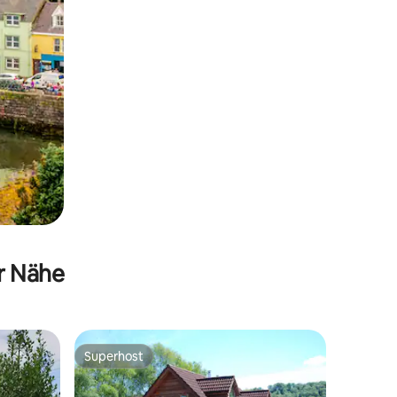
er Nähe
Superhost
Superhost