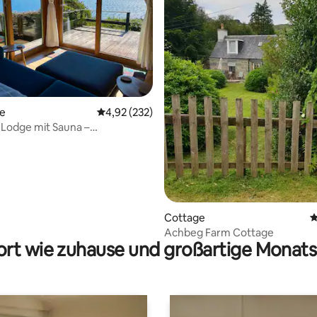
 Bewertung: 5 von 5, 6 Bewertungen
te
Durchschnittliche Bewertung: 4,92 von 5, 2
4,92 (232)
Lodge mit Sauna –
ubende Aussicht auf den See
Cottage
D
Achbeg Farm Cottage
rt wie zuhause und großartige Monats