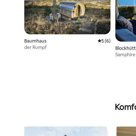
Baumhaus
Durchschnittliche
5 (6)
der Rumpf
Blockhüt
Samphire 
atembera
Komfo