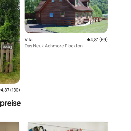
Villa
Durchschnittliche Be
4,81 (69)
Das Neuk Achmore Plockton
32 Bewertungen
urchschnittliche Bewertung: 4,87 von 5, 130 Bewertungen
4,87 (130)
preise