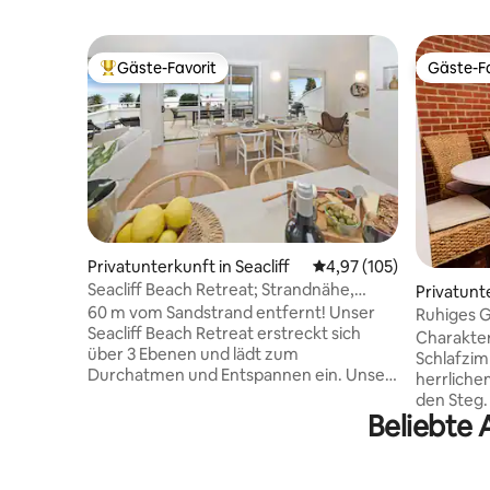
Gäste-Favorit
Gäste-Fa
Beliebter Gäste-Favorit.
Gäste-Fa
Privatunterkunft in Seacliff
Durchschnittliche Bewe
4,97 (105)
Seacliff Beach Retreat; Strandnähe,
Privatunt
Designer, 3 Schlafzimmer
60 m vom Sandstrand entfernt! Unser
Ruhiges 
Seacliff Beach Retreat erstreckt sich
Atembera
Charakter
über 3 Ebenen und lädt zum
Schlafzim
Durchatmen und Entspannen ein. Unser
herrliche
Retreat mit 3 Schlafzimmern am Strand
den Steg. Ein entspannendes Zuhaus
erwartet dich mit einem ästhetischen
Beliebte 
mit hohe
Design, einem maritimen, nachhaltigen,
Meerblic
von der Natur inspirierten Ambiente und
Garten au
einer atemberaubenden Aussicht. SA-
Merkmale 