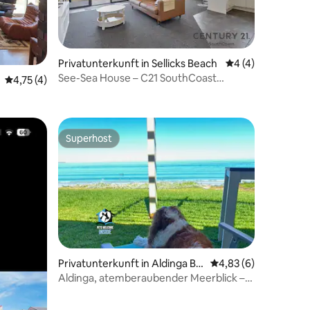
Privatunterkunft in Sellicks Beach
Durchschnittlich
4 (4)
See-Sea House – C21 SouthCoast
 9 Bewertungen
Durchschnittliche Bewertung: 4,75 von 5, 4 Bewertungen
4,75 (4)
Holidays
Superhost
Superhost
Privatunterkunft in Aldinga Be
Durchschnittliche B
4,83 (6)
ach
Aldinga, atemberaubender Meerblick –
2 Schlafzimmer, Retro-Charme