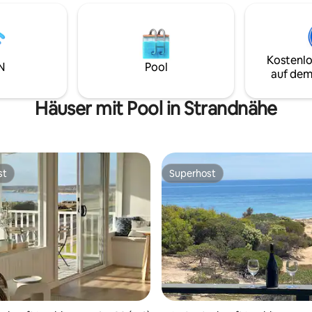
Terrasse ermutigt dich, in der
 die dir immer einen
Küche Mahlzeiten zu kochen u
en Platz zum Sitzen bietet,
draußen zu gehen, um die Mee
ig von den vorherrschenden
zu genießen. Zwei Badezimmer
ssbereich im Freien mit
Waschküche in der Unterkunft,
Kostenlo
- Grill -Kanal-Klimaanlage -
N
Pool
zentrale Kühlung und ausreich
auf dem
chlafzimmer -Volles
Parkplätze sorgen dafür, dass d
er -Außendusche mit
zuhause fühlst.
 -Sichere Garage -In der Nähe
Häuser mit Pool in Strandnähe
äften und Cafés - Tolle
und Radwege
st
Superhost
st
Superhost