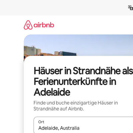
Zu
Inhalten
springen
Häuser in Strandnähe als
Ferienunterkünfte in
Adelaide
Finde und buche einzigartige Häuser in
Strandnähe auf Airbnb.
Ort
Wenn Ergebnisse verfügbar sind, navigiere mit d