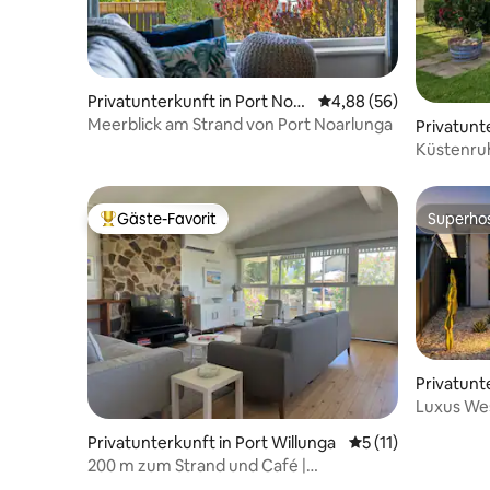
Privatunterkunft in Port Noar
Durchschnittliche Bew
4,88 (56)
lunga
Meerblick am Strand von Port Noarlunga
Privatunt
ach
Küstenruh
Gäste-Favorit
Superho
Beliebter Gäste-Favorit.
Superho
Privatunt
Luxus Wes
Stadtzug
Privatunterkunft in Port Willunga
Durchschnittliche
5 (11)
200 m zum Strand und Café |
Modernisierte 3-Zimmer-Wohnung |