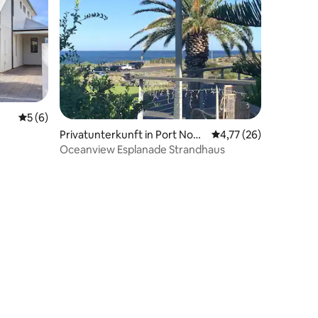
Durchschnittliche Bewertung: 5 von 5, 6 Bewertungen
5 (6)
Privatunterkunft in Port Noarl
Durchschnittliche Be
4,77 (26)
unga South
Oceanview Esplanade Strandhaus
10 Bewertungen