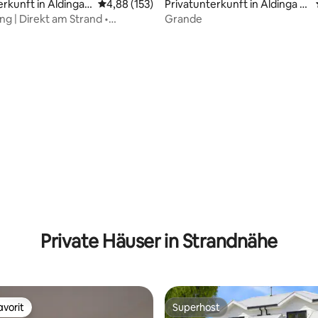
erkunft in Aldinga
Durchschnittliche Bewertung: 4,88 von 5, 1
4,88 (153)
Privatunterkunft in Aldinga B
each
ng | Direkt am Strand •
Grande
 • Pool • Gemütliches Feuer
ertung: 4,9 von 5, 325 Bewertungen
Private Häuser in Strandnähe
vorit
Superhost
vorit
Superhost