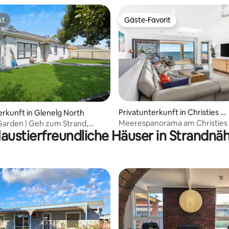
st
Gäste-Favorit
st
Gäste-Favorit
 Bewertung: 5 von 5, 3 Bewertungen
Privatunterkunft in Christies B
erkunft in Glenelg North
each
Meerespanorama am Christies 
Garden | Geh zum Strand,
austierfreundliche Häuser in Strandnä
Familienaufenthalt mit Meerbli
orth