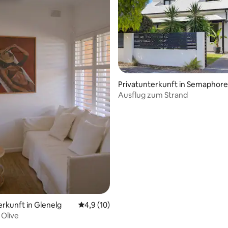
Privatunterkunft in Semaphore
Ausflug zum Strand
wertung: 4,91 von 5, 11 Bewertungen
erkunft in Glenelg
Durchschnittliche Bewertung: 4,9 von 5, 
4,9 (10)
 Olive