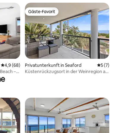
Gäste-Favorit
Gäste-Favorit
Durchschnittliche Bewertung: 4,9 von 5, 68 Bewertungen
4,9 (68)
Privatunterkunft in Seaford
Durchschnittlich
5 (7)
Beach –
Küstenrückzugsort in der Weinregion an
he
ck
der Esplanade