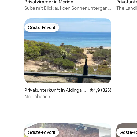
Privatzimmer in Marino
Privatunt
Beach
Suite mit Blick auf den Sonnenuntergang
The Landi
am Meer
Weingüter
Gäste-Favorit
Gäste-Favorit
Privatunterkunft in Aldinga B
Durchschnittliche Bew
4,9 (325)
each
Northbeach
Gäste-Favorit
Gäste-Fa
Gäste-Favorit
Gäste-Fa