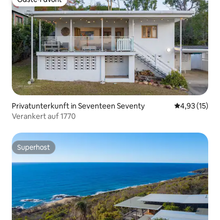
Gäste-Favorit
Privatunterkunft in Seventeen Seventy
Durchschnitt
4,93 (15)
Verankert auf 1770
Superhost
Superhost