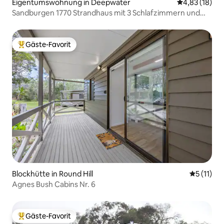
Eigentumswohnung in Deepwater
Durchschnitt
4,83 (18)
Sandburgen 1770 Strandhaus mit 3 Schlafzimmern und
Pool
Gäste-Favorit
Beliebter Gäste-Favorit.
Blockhütte in Round Hill
Durchschn
5 (11)
Agnes Bush Cabins Nr. 6
Gäste-Favorit
Beliebter Gäste-Favorit.