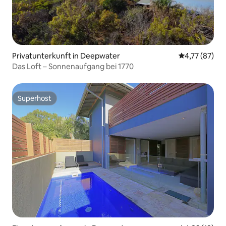
Privatunterkunft in Deepwater
Durchschnitt
4,77 (87)
Das Loft – Sonnenaufgang bei 1770
Superhost
Superhost