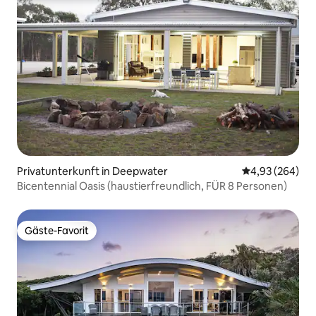
Privatunterkunft in Deepwater
Durchschnittli
4,93 (264)
Bicentennial Oasis (haustierfreundlich, FÜR 8 Personen)
Gäste-Favorit
Gäste-Favorit