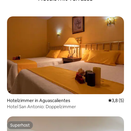
Hotelzimmer in Aguascalientes
Durchschni
3,8 (5)
Hotel San Antonio: Doppelzimmer
Superhost
Superhost