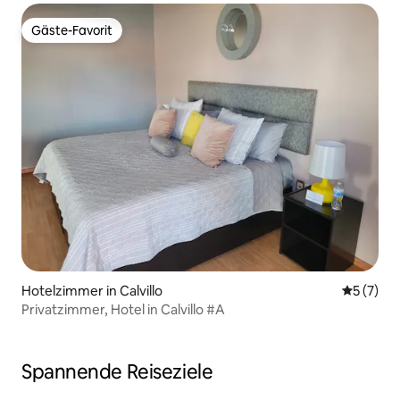
Gäste-Favorit
Gäste-Favorit
Hotelzimmer in Calvillo
Durchsch
5 (7)
Privatzimmer, Hotel in Calvillo #A
Spannende Reiseziele