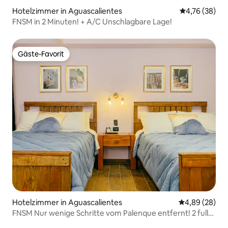
Hotelzimmer in Aguascalientes
Durchschnitt
4,76 (38)
FNSM in 2 Minuten! + A/C Unschlagbare Lage!
Gäste-Favorit
Gäste-Favorit
Hotelzimmer in Aguascalientes
Durchschnittl
4,89 (28)
FNSM Nur wenige Schritte vom Palenque entfernt! 2 full
beds + A/C