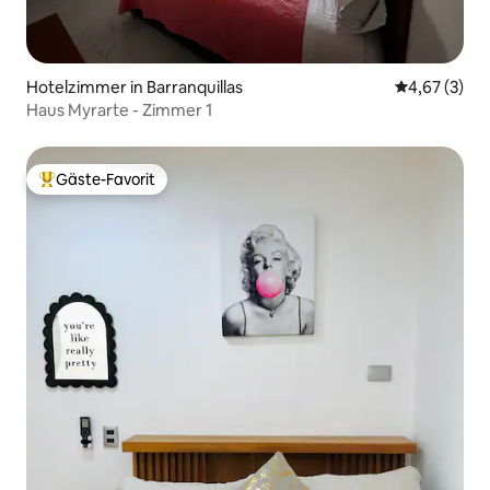
Hotelzimmer in Barranquillas
Durchschnit
4,67 (3)
Haus Myrarte - Zimmer 1
Gäste-Favorit
Beliebter Gäste-Favorit.