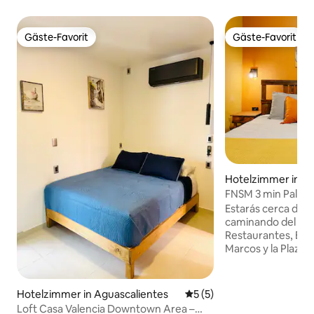
Gäste-Favorit
Gäste-Favorit
Gäste-Favorit
Gäste-Favorit
Hotelzimmer in Ag
es
FNSM 3 min Palenq
Unschlagbare Lag
Estarás cerca de t
caminando del Pal
Restaurantes, Bare
Marcos y la Plaza de Toros. 
incluye: • Cama m
Baño privado con a
acondicionado • Wi
Hotelzimmer in Aguascalientes
Durchschnittliche Bewertu
5 (5)
• Televisión Disfruta de nuestra casa-
Loft Casa Valencia Downtown Area –