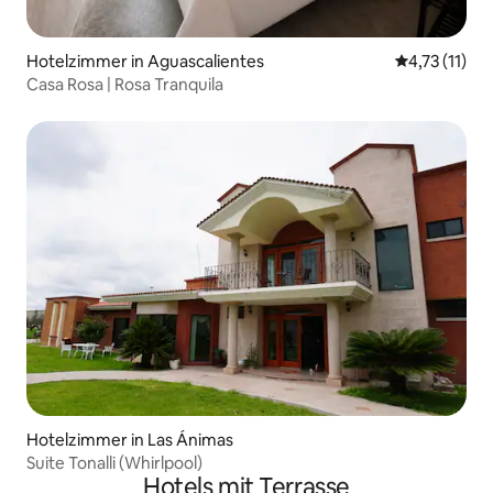
Hotelzimmer in Aguascalientes
Durchschnitt
4,73 (11)
Casa Rosa | Rosa Tranquila
Hotelzimmer in Las Ánimas
Suite Tonalli (Whirlpool)
Hotels mit Terrasse