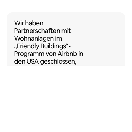
Wir haben Partnerschaften mit Wohnanlage
Wir haben
Partnerschaften
mit
Wohnanlagen
im
„Friendly Buildings“-
Programm von Airbnb in
den USA geschlossen,
damit du noch einfacher
als Gastgeber:in loslegen
kannst.
Sentral Apartments
Denver, Colorado, USA