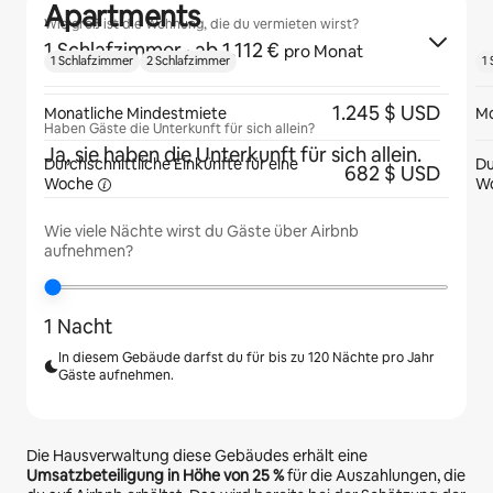
Apartments
Wie groß ist die Wohnung, die du vermieten wirst?
1 Schlafzimmer
· ab 1.112 €
pro Monat
1 Schlafzimmer
2 Schlafzimmer
1
1.245 $ USD
Monatliche Mindestmiete
Mo
Haben Gäste die Unterkunft für sich allein?
Ja, sie haben die Unterkunft für sich allein.
Durchschnittliche Einkünfte für eine
Du
682 $ USD
Woche
W
Wie viele Nächte wirst du Gäste über Airbnb
aufnehmen?
1 Nacht
In diesem Gebäude darfst du für bis zu 120 Nächte pro Jahr
Gäste aufnehmen.
Die Hausverwaltung diese Gebäudes erhält eine
Umsatzbeteiligung in Höhe von
25 %
für die Auszahlungen, die