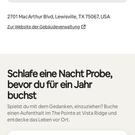
2701 MacArthur Blvd, Lewisville, TX 75067, USA
Zur Website der Gebäudeverwaltung
Schlafe eine Nacht Probe,
0 von 0 Artikeln
bevor du für ein Jahr
buchst
Spielst du mit dem Gedanken, einzuziehen? Buche
einen Aufenthalt im The Pointe at Vista Ridge und
entdecke das Leben vor Ort.