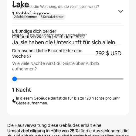
Lake
Wie groß ist die Wohnung, die du vermieten wirst?
1 Schlafzimmer
2 Schlafzimmer
3 Schlafzimmer
Erkundige dich bei der
Haben Gäste die Unterkunft für sich allein?
Gebäudeverwaltung nach dem Preis
Ja, sie haben die Unterkunft für sich allein.
Durchschnittliche Einkünfte für eine
792 $ USD
Woche
Wie viele Nächte wirst du Gäste über Airbnb
aufnehmen?
1 Nacht
In diesem Gebäude darfst du für bis zu 120 Nächte pro Jahr
Gäste aufnehmen.
Die Hausverwaltung diese Gebäudes erhält eine
Umsatzbeteiligung in Höhe von
25 %
für die Auszahlungen, die