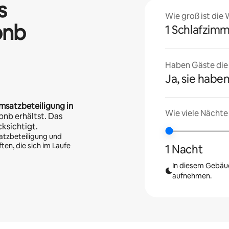
s
Wie groß ist die
bnb
1 Schlafzim
Haben Gäste die U
Ja, sie haben
msatzbeteiligung in
Wie viele Nächte
bnb erhältst. Das
cksichtigt.
atzbeteiligung und
en, die sich im Laufe
1 Nacht
In diesem Gebäud
aufnehmen.