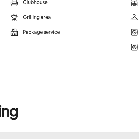
Clubhouse
Grilling area
Package service
ing