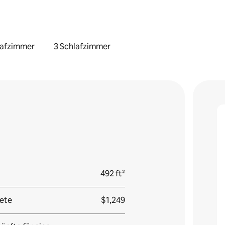
lafzimmer
3 Schlafzimmer
492 ft²
ete
$1,249