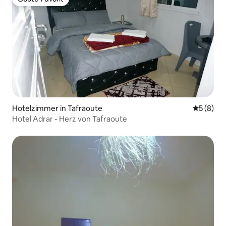
Gäste-Favorit
Hotelzimmer in Tafraoute
Durchschn
5 (8)
Hotel Adrar - Herz von Tafraoute