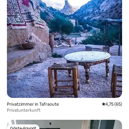
Privatzimmer in Tafraoute
Durchschnitt
4,75 (65)
Privatunterkunft
Gäste-Favorit