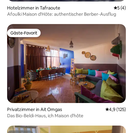
Hotelzimmer in Tafraoute
Durchsch
5 (4)
Afoulki Maison d'Hôte: authentischer Berber-Ausflug
Gäste-Favorit
Gäste-Favorit
Privatzimmer in Ait Omgas
Durchschnitt
4,9 (125)
Das Bio-Beldi-Haus, ich Maison d'hôte