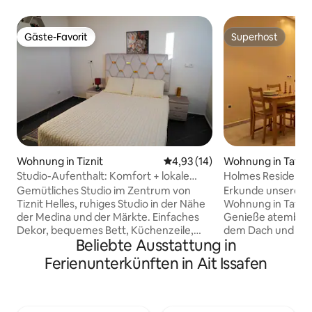
Gäste-Favorit
Superhost
Gäste-Favorit
Superhost
Wohnung in Tiznit
Durchschnittliche Bewertung: 
4,93 (14)
Wohnung in Tafra
Studio-Aufenthalt: Komfort + lokale
Holmes Residence 
Stimmung in Tiznit
Gemütliches Studio im Zentrum von
Erkunde unsere r
Tiznit Helles, ruhiges Studio in der Nähe
Wohnung in Tafra
der Medina und der Märkte. Einfaches
Genieße atember
Dekor, bequemes Bett, Küchenzeile,
dem Dach und at
Beliebte Ausstattung in
Bettwäsche und WLAN. Perfekt für
Stilvolles Interieur
Alleinreisende oder Paare.
vollausgestattet
Ferienunterkünften in Ait Issafen
Hausordnung: • Check-in nach 15:00 Uhr
Betten garantiere
— Check-out bis 12:00 Uhr • Max. 1–2
Paare, Familien od
Gäste • Rauchen ist in der Unterkunft
Abenteuer, Entspa
verboten. • Ruhezeit nach 22:00 Uhr •
Erlebnisse suchen