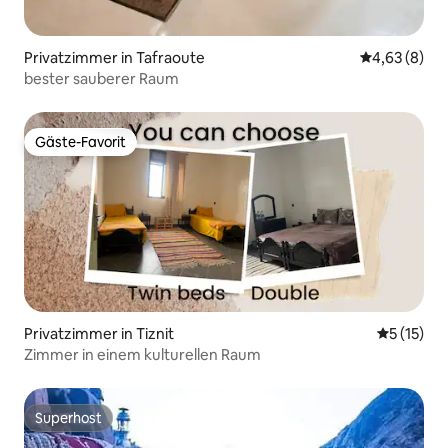
Privatzimmer in Tafraoute
Durchschnitt
4,63 (8)
bester sauberer Raum
Gäste-Favorit
Gäste-Favorit
Privatzimmer in Tiznit
Durchschn
5 (15)
Zimmer in einem kulturellen Raum
Superhost
Superhost