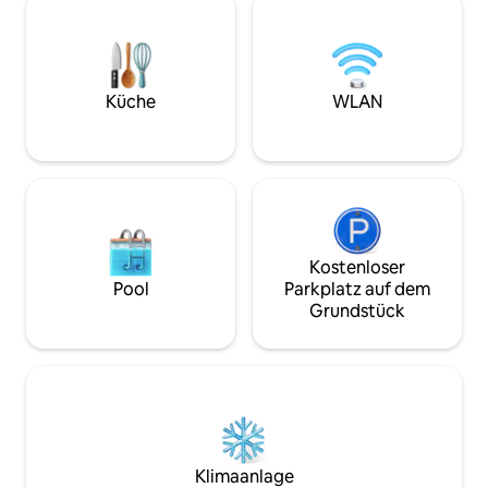
Keine Partys oder nicht registrierte
lokale Kultur un
Gäste. • Gültiger Ausweis erforderlich •
entspanne dich in
Marokkanische Gäste: nur verheiratete
Juwel. Schaffe Er
Paare • Bitte respektiere die Unterkunft
außergewöhnliche
Unverheiratete marokkanische
jetzt für ein unve
Küche
WLAN
muslimische Paare dürfen nicht buchen.
Erlebnis.
Kostenloser
Pool
Parkplatz auf dem
Grundstück
Klimaanlage