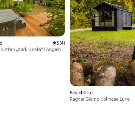
 Bewertung: 5 von 5, 15 Bewertungen
te
Durchschnittliche Bewertung: 5 von 5,
5 (4)
shütten „Kārkļu osta“ | Angeln
Blockhütte
Ragnar Glamp Koknese Luxe