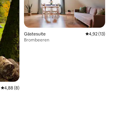
Gästesuite
Durchschnittliche Be
4,92 (13)
Brombeeren
 4 Bewertungen
Durchschnittliche Bewertung: 4,88 von 5, 8 Bewertungen
4,88 (8)