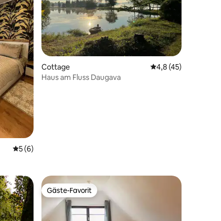
76 Bewertungen
Cottage
Durchschnittliche B
4,8 (45)
Haus am Fluss Daugava
Durchschnittliche Bewertung: 5 von 5, 6 Bewertungen
5 (6)
Gäste-Favorit
Gäste-Favorit