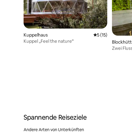
Kuppelhaus
Durchschnittliche
5 (15)
Kuppel „Feel the nature“
Blockhüt
Zwei Flus
Spannende Reiseziele
Andere Arten von Unterkünften