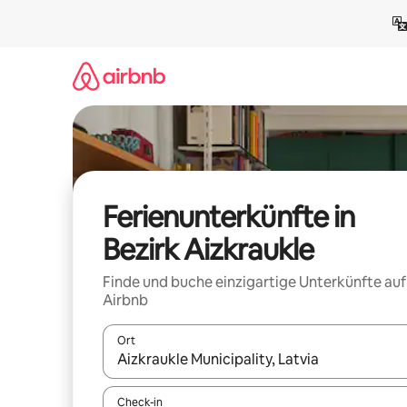
Zu
Inhalten
springen
Ferienunterkünfte in
Bezirk Aizkraukle
Finde und buche einzigartige Unterkünfte auf
Airbnb
Ort
Wenn Ergebnisse verfügbar sind, navigiere mit d
Check-in