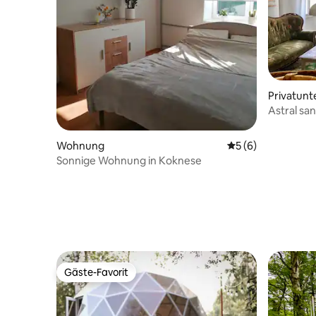
Privatunt
Astral sa
Wohnung
Durchschnittliche
5 (6)
Sonnige Wohnung in Koknese
Gäste-Favorit
Gäste-Favorit