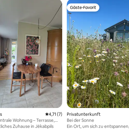
Gäste-Favorit
Gäste-Favorit
ewertung: 4,8 von 5, 5 Bewertungen
s
Durchschnittliche Bewertung: 4,71 von 5,
4,71 (7)
Privatunterkunft
ntrale Wohnung – Terrasse,
Bei der Sonne
 Jēkabpils.
liches Zuhause in Jēkabpils
Ein Ort, um sich zu entspannen