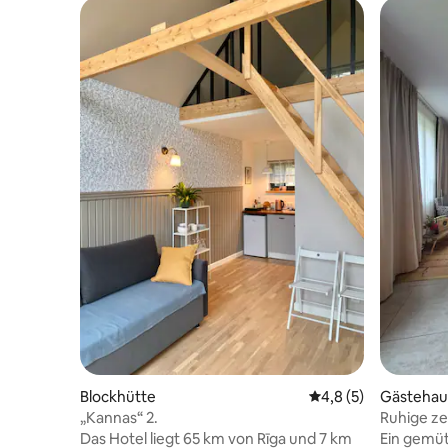
Blockhütte
Durchschnittliche B
4,8 (5)
Gästehau
„Kannas“ 2.
Ruhige ze
Parkplatz,
Das Hotel liegt 65 km von Rīga und 7 km
Ein gemüt