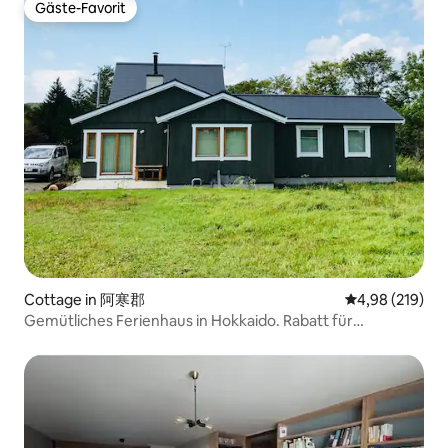
Gäste-Favorit
Gäste-Favorit
Cottage in 阿寒郡
Durchschnittli
4,98 (219)
Gemütliches Ferienhaus in Hokkaido. Rabatt für
Langzeitaufenthalt OK.