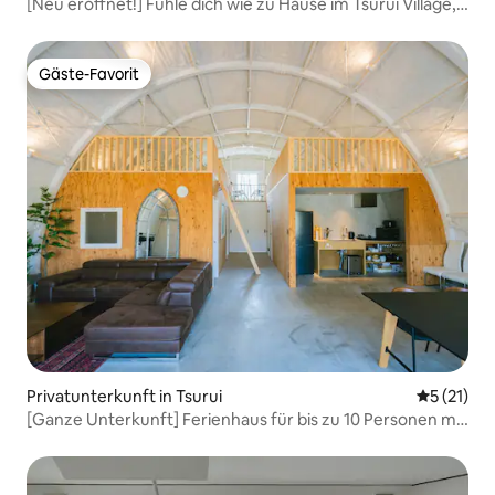
[Neu eröffnet!] Fühle dich wie zu Hause im Tsurui Village,
dem heiligen Land der Tancho.Gute Anbindung an
Yukurigawa und die heißen Quellen!
Gäste-Favorit
Gäste-Favorit
Privatunterkunft in Tsurui
Durchschn
5 (21)
[Ganze Unterkunft] Ferienhaus für bis zu 10 Personen mit
Sauna | Unterkunft inmitten der Natur, direkt an einem
Fluss