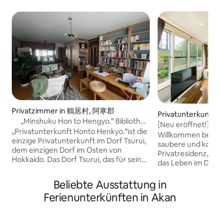
Privatzimmer in 鶴居村, 阿寒郡
Privatunterkunft i
„Minshuku Hon to Hengyo.“ Bibliothek
[Neu eröffnet!] Fü
& Verlag, in denen man übernachten
„Privatunterkunft Honto Henkyo.“ist die
im Tsurui Village,
Willkommen bei Tu
kann
einzige Privatunterkunft im Dorf Tsurui,
Tancho.Gute Anbi
saubere und komf
dem einzigen Dorf im Osten von
und die heißen Qu
Privatresidenz, in
Hokkaido. Das Dorf Tsurui, das für seine
das Leben im Dorf
vom Aussterben bedrohten
kannst.Die Unterk
Schneegänse berühmt ist, wird im
Herzen des Dorfes
Beliebte Ausstattung in
Winter von Touristen aus der ganzen
Lage als Ausgangs
Ferienunterkünften in Akan
Welt besucht. Natürlich ist der Ort
[Verkaufsargumen
nicht nur im Winter attraktiv. Das
Gute Anbindung a
Kushiro-Feuchtgebiet, das zum
Aussichten: Tsuru