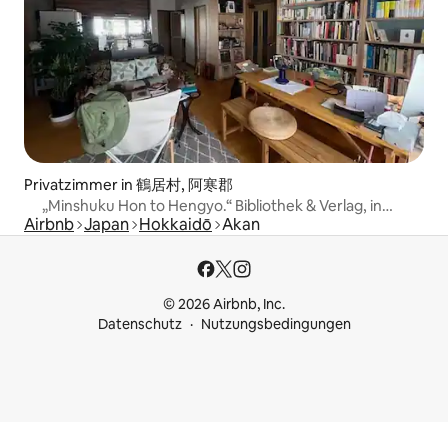
Privatzimmer in 鶴居村, 阿寒郡
„Minshuku Hon to Hengyo.“ Bibliothek & Verlag, in
Airbnb
Japan
Hokkaidō
Akan
denen man übernachten kann
© 2026 Airbnb, Inc.
Datenschutz
Nutzungsbedingungen