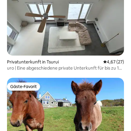
Privatunterkunft in Tsurui
Durchschnitt
4,67 (27)
uro | Eine abgeschiedene private Unterkunft für bis zu 10
Personen inmitten der Natur, die sich vor deinen Augen
ausbreitet
Gäste-Favorit
Gäste-Favorit