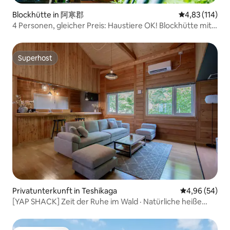
Blockhütte in 阿寒郡
Durchschnittl
4,83 (114)
4 Personen, gleicher Preis: Haustiere OK! Blockhütte mit
Sauna.
Superhost
Superhost
Privatunterkunft in Teshikaga
Durchschnittl
4,96 (54)
[YAP SHACK] Zeit der Ruhe im Wald · Natürliche heiße
Quellen für sich allein haben Eine Villa mieten