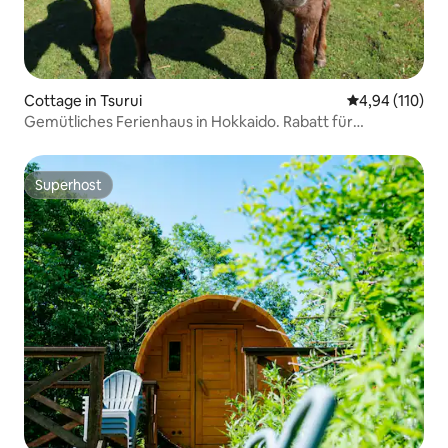
Cottage in Tsurui
Durchschnittl
4,94 (110)
Gemütliches Ferienhaus in Hokkaido. Rabatt für
Langzeitaufenthalte in Ordnung
Superhost
Superhost