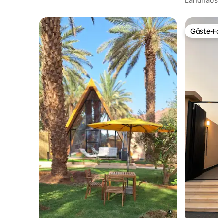
Landhaus
Sitzgeleg
Außenber
Gäste-Fa
Gäste-Fa