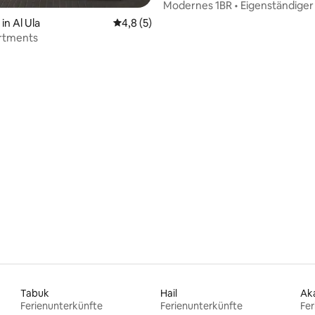
Modernes 1BR • Eigenständiger
WLAN
n Al Ula
Durchschnittliche Bewertung: 4,8 von 5,
4,8 (5)
rtments
Tabuk
Hail
Ak
Ferienunterkünfte
Ferienunterkünfte
Fer