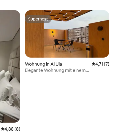
Superhost
Superhost
Wohnung in Al Ula
Durchschnittliche B
4,71 (7)
Elegante Wohnung mit einem
Schlafzimmer und Balkon
Durchschnittliche Bewertung: 4,88 von 5, 8 Bewertungen
4,88 (8)