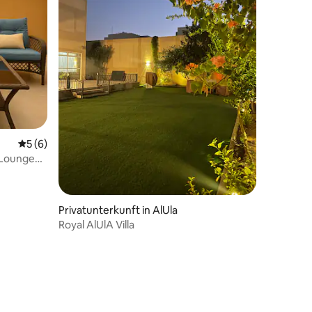
Durchschnittliche Bewertung: 5 von 5, 6 Bewertungen
5 (6)
-Lounge
Privatunterkunft in AlUla
Royal AlUlA Villa