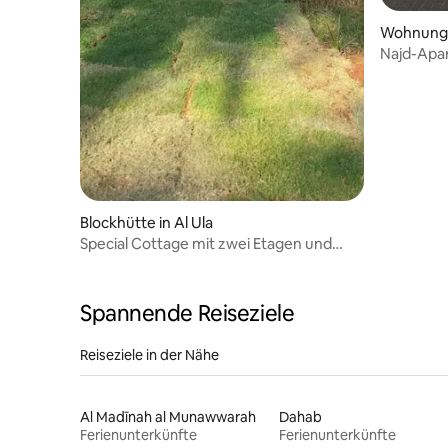
Wohnung i
Najd-Apa
Blockhütte in Al Ula
Special Cottage mit zwei Etagen und
einem privaten Sitzbereich auf dem
Bauernhof Doppelstock
Spannende Reiseziele
Reiseziele in der Nähe
Al Madīnah al Munawwarah
Dahab
Ferienunterkünfte
Ferienunterkünfte