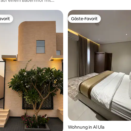
 auf einem Bauernhof mit
enheiten im Innen- und
eich
vorit
Gäste-Favorit
vorit
Gäste-Favorit
Wohnung in Al Ula