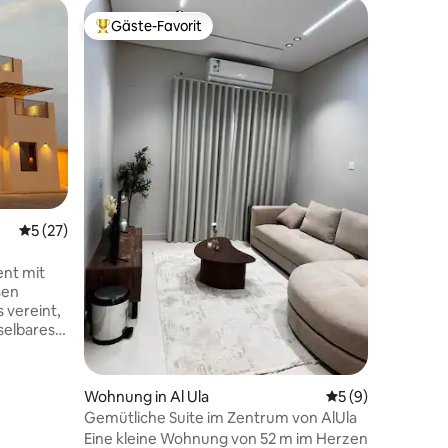
Wohnung 
Gäste-Favorit
Superho
Beliebter Gäste-Favorit.
Superho
Stilvolle
in
Stilvolle
eigenem 
Check-in.
entfernt 
privaten 
Durchschnittliche Bewertung: 5 von 5, 27 Bewertungen
5 (27)
ent mit
sen
 9 Bewertungen
 vereint,
selbares
Sie
er, einem
d einer
Wohnung in Al Ula
Durchschnittlich
5 (9)
bietet
Gemütliche Suite im Zentrum von AlUla
Eine kleine Wohnung von 52 m im Herzen
besten