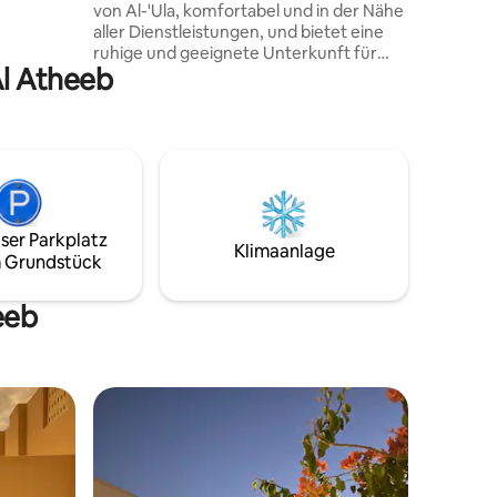
von Al-'Ula, komfortabel und in der Nähe
sind.
aller Dienstleistungen, und bietet eine
ruhige und geeignete Unterkunft für
Al Atheeb
Besucher, die eine zentrale Lage und
praktische Unterkunft suchen
ser Parkplatz
Klimaanlage
 Grundstück
eeb