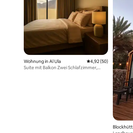
Wohnung in Al Ula
Durchschnittliche Bew
4,92 (50)
Suite mit Balkon Zwei Schlafzimmer,
Wohnzimmer und Küche (2)
Blockhütt