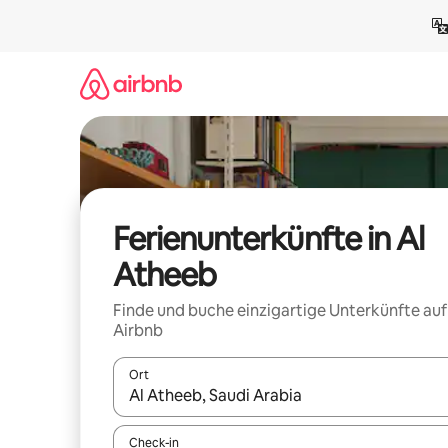
Zu
Inhalten
springen
Ferienunterkünfte in Al
Atheeb
Finde und buche einzigartige Unterkünfte auf
Airbnb
Ort
Wenn Ergebnisse verfügbar sind, navigiere mit d
Check-in