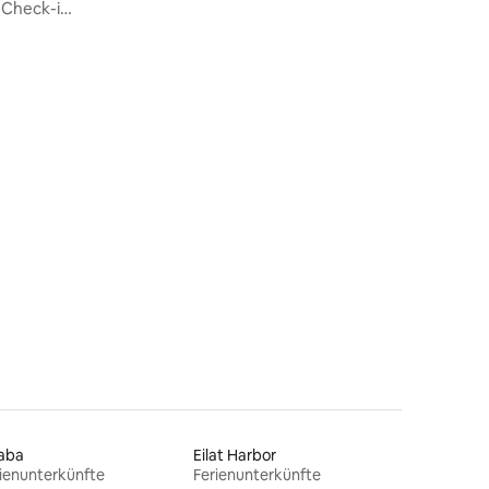
 Check-in
 5 Bewertungen
aba
Eilat Harbor
ienunterkünfte
Ferienunterkünfte