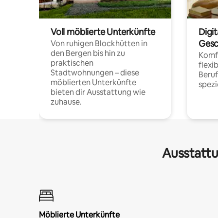
Voll möblierte Unterkünfte
Digi
Gesc
Von ruhigen Blockhütten in
den Bergen bis hin zu
Komfo
praktischen
flexi
Stadtwohnungen – diese
Beru
möblierten Unterkünfte
spezi
bieten dir Ausstattung wie
zuhause.
Ausstattu
Möblierte Unterkünfte