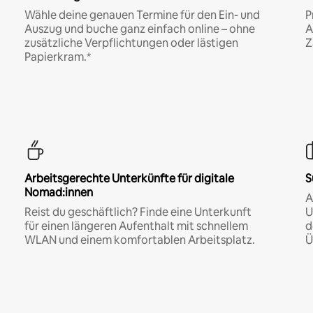
Wähle deine genauen Termine für den Ein- und
P
Auszug und buche ganz einfach online – ohne
A
zusätzliche Verpflichtungen oder lästigen
Z
Papierkram.*
Arbeitsgerechte Unterkünfte für digitale
S
Nomad:innen
A
Reist du geschäftlich? Finde eine Unterkunft
U
für einen längeren Aufenthalt mit schnellem
d
WLAN und einem komfortablen Arbeitsplatz.
Ü