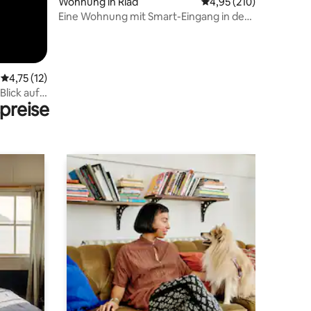
Wohnung in Riad
Durchschnittliche Bew
4,95 (210)
Eine Wohnung mit Smart-Eingang in der
Nähe des Al Habib Al Suwaidi
Krankenhauses
Durchschnittliche Bewertung: 4,75 von 5, 12 Bewertungen
4,75 (12)
Blick auf
preise
en