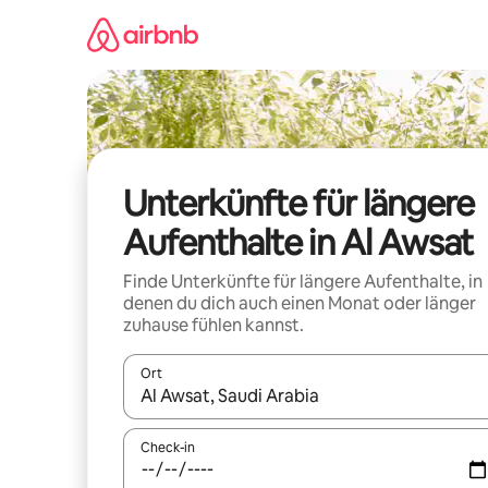
Zu
Inhalten
springen
Unterkünfte für längere
Aufenthalte in Al Awsat
Finde Unterkünfte für längere Aufenthalte, in
denen du dich auch einen Monat oder länger
zuhause fühlen kannst.
Ort
Wenn Ergebnisse verfügbar sind, navigiere mit d
Check-in