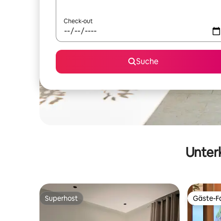
Check-out
Suche
Unterk
Superhost
Gäste-Fa
Superhost
Gäste-Fa