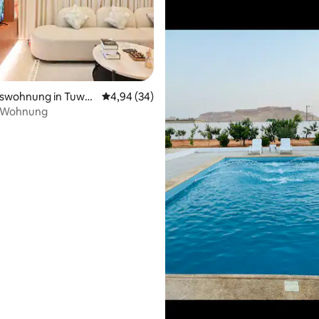
swohnung in Tuwai
Durchschnittliche Bewertung: 4,94 von 5, 
4,94 (34)
 Wohnung
 Bewertung: 5 von 5, 4 Bewertungen