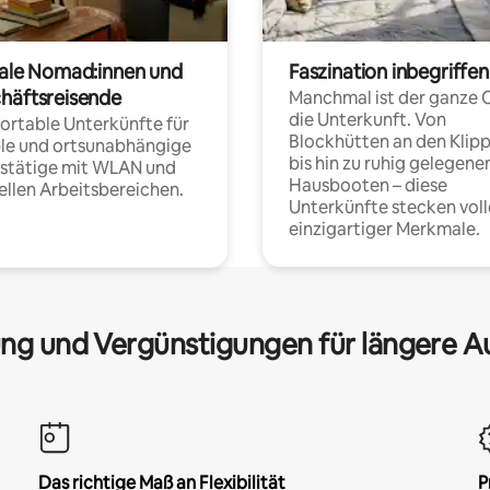
tale Nomad:innen und
Faszination inbegriffen
häftsreisende
Manchmal ist der ganze 
die Unterkunft. Von
rtable Unterkünfte für
Blockhütten an den Klip
ble und ortsunabhängige
bis hin zu ruhig gelegene
fstätige mit WLAN und
Hausbooten – diese
ellen Arbeitsbereichen.
Unterkünfte stecken voll
einzigartiger Merkmale.
ng und Vergünstigungen für längere A
Das richtige Maß an Flexibilität
P