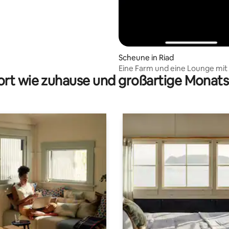
Scheune in Riad
Eine Farm und eine Lounge mit 
rt wie zuhause und großartige Monats
den Berg und weitläufige Fläch