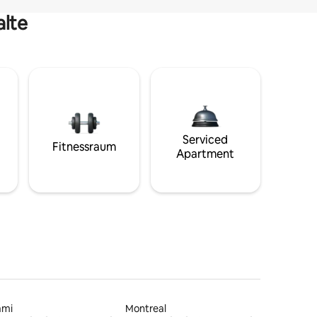
alte
Serviced
Fitnessraum
Apartment
ami
Montreal