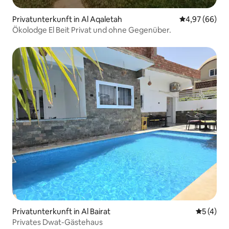
Privatunterkunft in Al Aqaletah
Durchschnittl
4,97 (66)
Ökolodge El Beit Privat und ohne Gegenüber.
Privatunterkunft in Al Bairat
Durchsch
5 (4)
Privates Dwat-Gästehaus