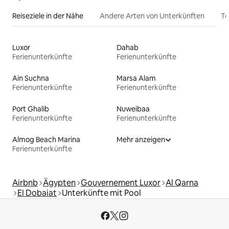
Reiseziele in der Nähe
Andere Arten von Unterkünften
To
Luxor
Dahab
Ferienunterkünfte
Ferienunterkünfte
Ain Suchna
Marsa Alam
Ferienunterkünfte
Ferienunterkünfte
Port Ghalib
Nuweibaa
Ferienunterkünfte
Ferienunterkünfte
Almog Beach Marina
Mehr anzeigen
Ferienunterkünfte
Airbnb
Ägypten
Gouvernement Luxor
Al Qarna
El Dobaiat
Unterkünfte mit Pool