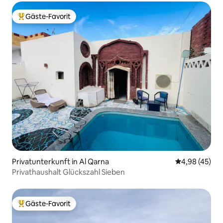
Gäste-Favorit
Beliebter Gäste-Favorit.
Privatunterkunft in Al Qarna
Durchschnittl
4,98 (45)
Privathaushalt Glückszahl Sieben
Gäste-Favorit
Beliebter Gäste-Favorit.