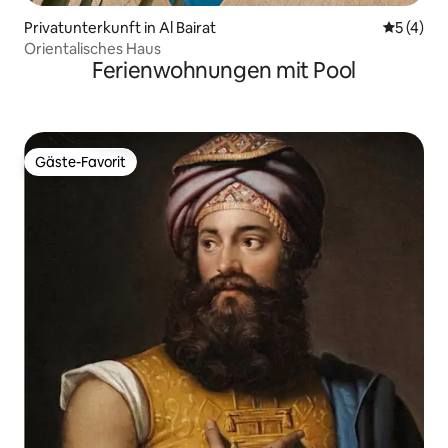
Privatunterkunft in Al Bairat
Durchsch
5 (4)
Orientalisches Haus
Ferienwohnungen mit Pool
Gäste-Favorit
Gäste-Favorit