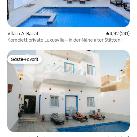
Villa in Al Bairat
Durchschnittl
4,92 (241)
Komplett private Luxusvilla – in der Nähe alter Stätten!
Gäste-Favorit
Gäste-Favorit