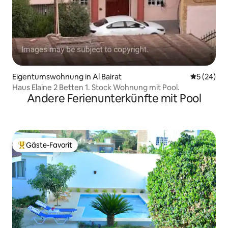
Eigentumswohnung in Al Bairat
Durchschni
5 (24)
Haus Elaine 2 Betten 1. Stock Wohnung mit Pool.
Andere Ferienunterkünfte mit Pool
Gäste-Favorit
Beliebter Gäste-Favorit.