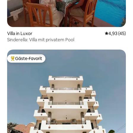
Villa in Luxor
Durchschnitt
4,93 (45)
Sinderella: Villa mit privatem Pool
Gäste-Favorit
Beliebter Gäste-Favorit.