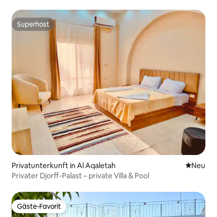
Superhost
Superhost
Privatunterkunft in Al Aqaletah
Neue Unt
Neu
Privater Djorff-Palast – private Villa & Pool
Gäste-Favorit
Gäste-Favorit