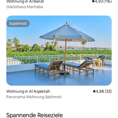
Wohnung in Al Bairat
Durchschnittl
4,93 (116)
Gästehaus Marhaba
Superhost
Superhost
Wohnung in Al Aqaletah
Durchschnittl
4,88 (33)
Panorama-Wohnung Sekhmet
Spannende Reiseziele