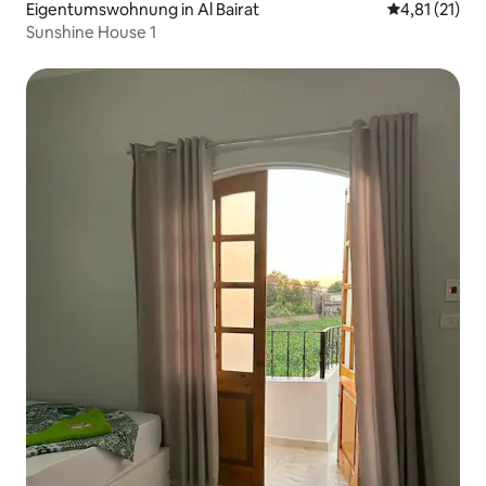
Eigentumswohnung in Al Bairat
Durchschnitt
4,81 (21)
Sunshine House 1