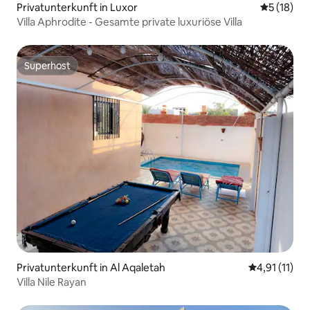
Privatunterkunft in Luxor
Durchschn
5 (18)
Villa Aphrodite - Gesamte private luxuriöse Villa
Superhost
Superhost
Privatunterkunft in Al Aqaletah
Durchschnitt
4,91 (11)
Villa Nile Rayan