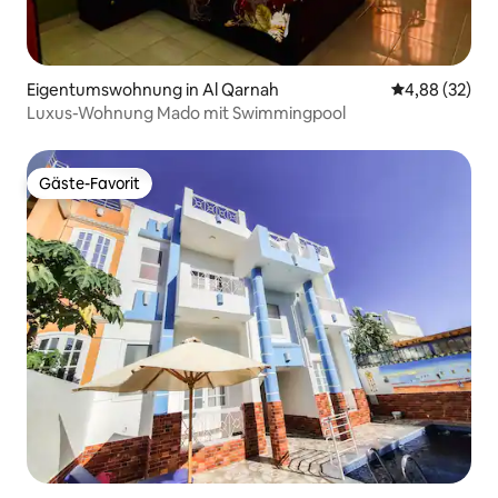
Eigentumswohnung in Al Qarnah
Durchschnittl
4,88 (32)
Luxus-Wohnung Mado mit Swimmingpool
Gäste-Favorit
Gäste-Favorit