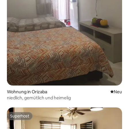
Wohnung in Orizaba
Neue Unt
Neu
niedlich, gemütlich und heimelig
Superhost
Superhost