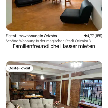
Eigentumswohnung in Orizaba
Durchschnittl
4,77 (155)
Schöne Wohnung in der magischen Stadt Orizaba 3
Familienfreundliche Häuser mieten
Gäste-Favorit
Gäste-Favorit