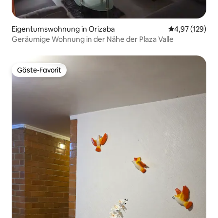
Eigentumswohnung in Orizaba
Durchschnittl
4,97 (129)
Geräumige Wohnung in der Nähe der Plaza Valle
Gäste-Favorit
Gäste-Favorit