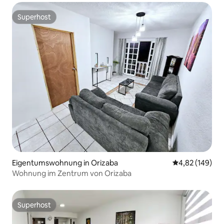
Superhost
Superhost
Eigentumswohnung in Orizaba
Durchschnittli
4,82 (149)
Wohnung im Zentrum von Orizaba
Superhost
Superhost