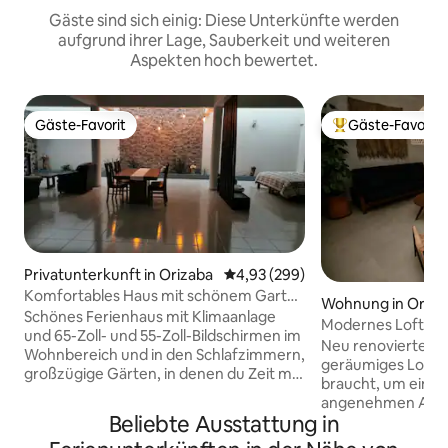
Gäste sind sich einig: Diese Unterkünfte werden
aufgrund ihrer Lage, Sauberkeit und weiteren
Aspekten hoch bewertet.
Gäste-Favorit
Gäste-Favorit
Gäste-Favorit
Beliebter Gäste-F
Privatunterkunft in Orizaba
Durchschnittliche Bewertung: 4
4,93 (299)
Komfortables Haus mit schönem Garten
Wohnung in Oriza
Haustierfreundlich
Schönes Ferienhaus mit Klimaanlage
Modernes Loft in 
und 65-Zoll- und 55-Zoll-Bildschirmen im
Neu renoviertes,
Wohnbereich und in den Schlafzimmern,
geräumiges Loft. E
großzügige Gärten, in denen du Zeit mit
braucht, um eine
Familie und Haustieren verbringen oder
angenehmen Aufen
einfach in völliger Ruhe und unter
Beliebte Ausstattung in
gemütlichen und
Einhaltung der angemessenen sozialen
Umgebung zu genieße