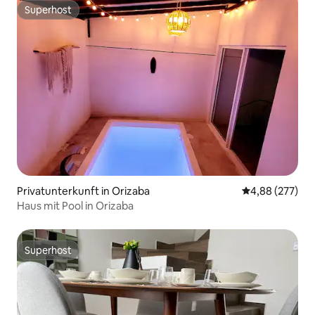
Superhost
Superhost
Privatunterkunft in Orizaba
Durchschnittli
4,88 (277)
Haus mit Pool in Orizaba
Superhost
Superhost