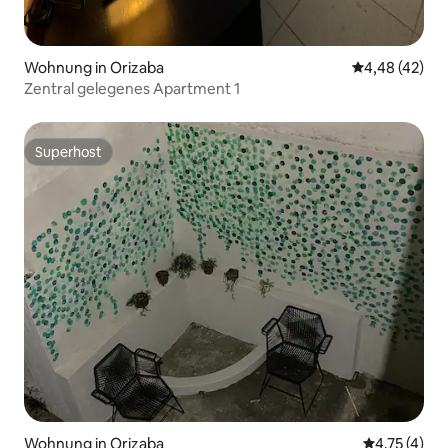
Wohnung in Orizaba
Durchschnittl
4,48 (42)
Zentral gelegenes Apartment 1
Superhost
Superhost
Wohnung in Orizaba
Durchschnit
4,75 (4)