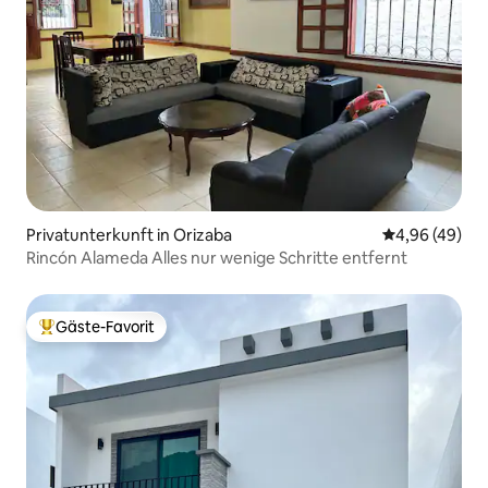
Privatunterkunft in Orizaba
Durchschnittl
4,96 (49)
Rincón Alameda Alles nur wenige Schritte entfernt
Gäste-Favorit
Beliebter Gäste-Favorit.