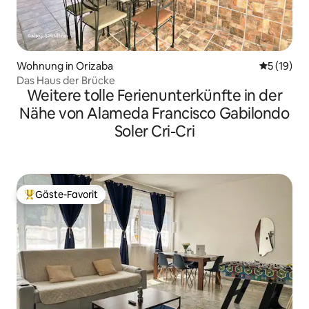
Wohnung in Orizaba
Durchschn
5 (19)
Das Haus der Brücke
Weitere tolle Ferienunterkünfte in der
Nähe von Alameda Francisco Gabilondo
Soler Cri-Cri
Gäste-Favorit
Beliebter Gäste-Favorit.