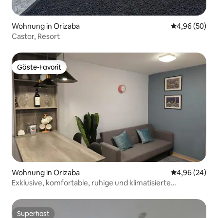
Wohnung in Orizaba
Durchschnittl
4,96 (50)
Castor, Resort
Gäste-Favorit
Gäste-Favorit
Wohnung in Orizaba
Durchschnittl
4,96 (24)
Exklusive, komfortable, ruhige und klimatisierte
Wohnung.
Superhost
Superhost