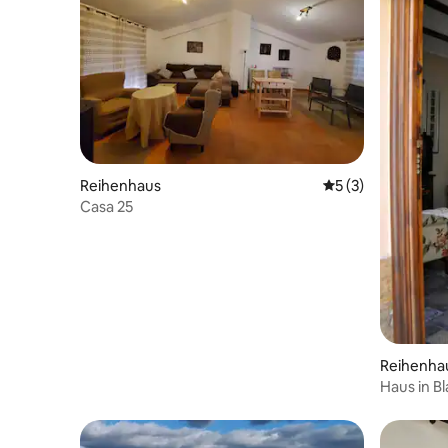
Reihenhaus
Durchschnittliche
5 (3)
Casa 25
Reihenha
Haus in B
Teatro, 5