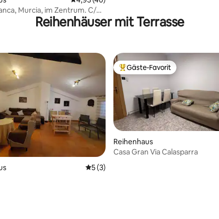
lanca, Murcia, im Zentrum. C/
Reihenhäuser mit Terrasse
Gäste-Favorit
Beliebter Gäste-Favorit.
Reihenhaus
Casa Gran Via Calasparra
us
Durchschnittliche Bewertung: 5 von 5,
5 (3)