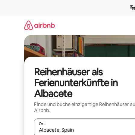
Zu
Inhalten
springen
Reihenhäuser als
Ferienunterkünfte in
Albacete
Finde und buche einzigartige Reihenhäuser au
Airbnb.
Ort
Wenn Ergebnisse verfügbar sind, navigiere mit d