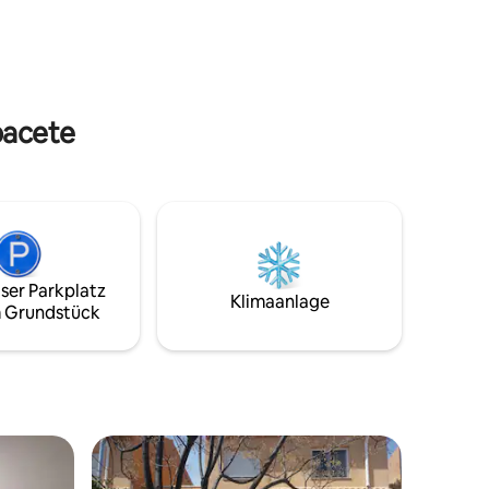
 reinige
Genießen der Natur oder einfach zum
ei in
Ausruhen. Weniger als 50 Minuten von
r Ruti
Murcia entfernt. Dorffestivals vom 1. bis
n (nicht
9. September!!
nung,
bacete
ser Parkplatz
Klimaanlage
 Grundstück