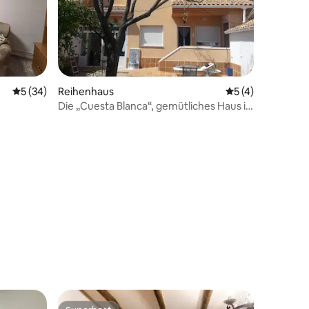
Durchschnittliche Bewertung: 5 von 5, 34 Bewertungen
5 (34)
Reihenhaus
Durchschnittlich
5 (4)
Die „Cuesta Blanca“, gemütliches Haus in
der Nähe des Júcar
40 Bewertungen