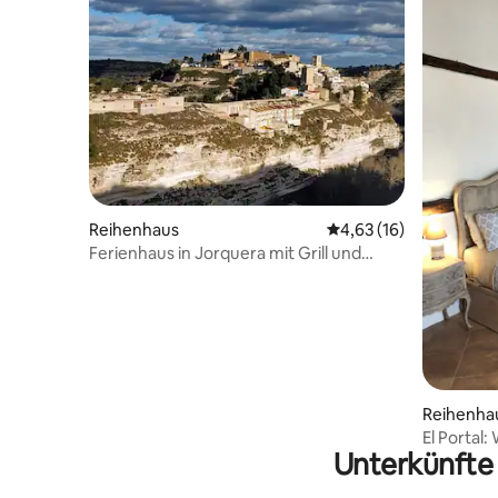
Reihenhaus
Durchschnittliche Bew
4,63 (16)
Ferienhaus in Jorquera mit Grill und
großer Terrasse.
Reihenha
El Portal
Unterkünfte
neben de