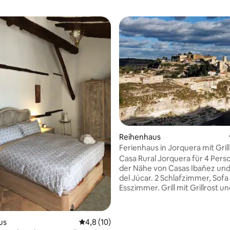
 Bewertung: 5 von 5, 4 Bewertungen
Reihenhaus
Ferienhaus in Jorquera mit Gril
großer Terrasse.
Casa Rural Jorquera für 4 Perso
02012320057.
der Nähe von Casas Ibañez und
del Júcar. 2 Schlafzimmer, Sofa
Esszimmer. Grill mit Grillrost u
Terrasse zum Mittag-/Abendes
Grillbereich. Brennholz, Holzko
nicht zur Verfügung gestellt, 
us
Durchschnittliche Bewertung: 4,8 von 5, 
4,8 (10)
Gästen getragen werden. Bitt