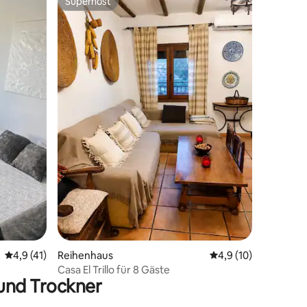
Superhost
Superhost
10 Bewertungen
Durchschnittliche Bewertung: 4,9 von 5, 41 Bewertungen
4,9 (41)
Reihenhaus
Durchschnittliche B
4,9 (10)
Casa El Trillo für 8 Gäste
und Trockner