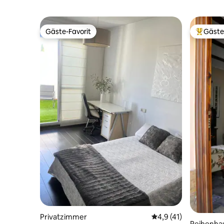
Gäste-Favorit
Gäste
Gäste-Favorit
Beliebte
Privatzimmer
Durchschnittliche B
4,9 (41)
Reihenha