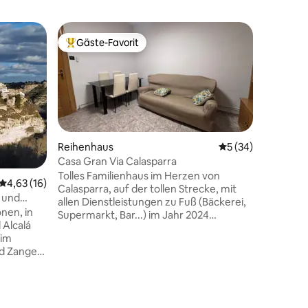
Reihenh
Gäste-Favorit
Beliebter Gäste-Favorit.
„Traumhaf
ihn!
Unterkun
(10 Minut
Museums 
Spektakul
angenehm
genießen.
(maurisc
Reihenhaus
Durchschnittliche
5 (34)
einzigartigen 
Casa Gran Via Calasparra
auf den 
Tolles Familienhaus im Herzen von
Durchschnittliche Bewertung: 4,63 von 5, 16 Bewertungen
4,63 (16)
wo die Pr
Calasparra, auf der tollen Strecke, mit
Meeresf
l und
allen Dienstleistungen zu Fuß (Bäckerei,
Würste,..
nen, in
Supermarkt, Bar...) im Jahr 2024
werden. 
 Alcalá
reformiert und sehr gepflegt. Es verfügt
Paparajo
 im
über 3 Schlafzimmer und ein
Eiscreme.
nd Zange.
Badezimmer , eine ausgestattete
sen im
Wohnküche, eine Klimaanlage, eine
hle usw.
Waschmaschine und ihre geräumige
muss von
Terrasse mit ihrem Grill. Einfaches
10 Bewertungen
e, wenn
Parken. Idealer Bereich zum Wandern,