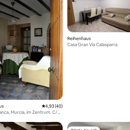
Reihenhaus
Casa Gran Via Calasparra
 Bewertung: 5 von 5, 3 Bewertungen
us
Durchschnittliche Bewertung: 4,93 von 5, 
4,93 (40)
lanca, Murcia, im Zentrum. C/