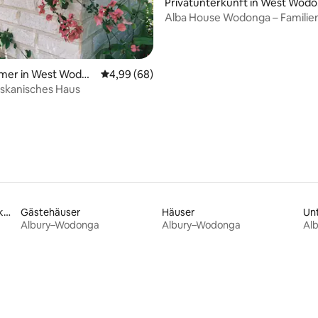
Privatunterkunft in West Wod
 Bewertung: 5 von 5, 11 Bewertungen
ga
Alba House Wodonga – Familie
Gruppen, 1a-Bewertungen
mmer in West Wodon
Durchschnittliche Bewertung: 4,99 von 5, 
4,99 (68)
oskanisches Haus
Familienfreundliche Unterkünfte
Gästehäuser
Häuser
Un
Albury–Wodonga
Albury–Wodonga
Al