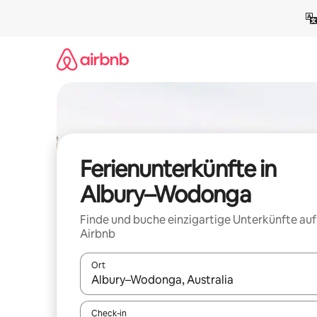
Zu
Inhalten
springen
Ferienunterkünfte in
Albury–Wodonga
Finde und buche einzigartige Unterkünfte auf
Airbnb
Ort
Wenn Ergebnisse verfügbar sind, navigiere mit d
Check-in