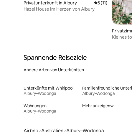
Privatunterkunft in Albury
Durchschnittliche
5 (11)
Hazel House Im Herzen von Albury
Privatzi
ga
Kleines t
Spannende Reiseziele
Andere Arten von Unterkünften
Unterkünfte mit Whirlpool
Albury–Wodonga
Albury–Wodonga
Wohnungen
Mehr anzeigen
Albury–Wodonga
Airbnb
Australien
Albury–Wodonga