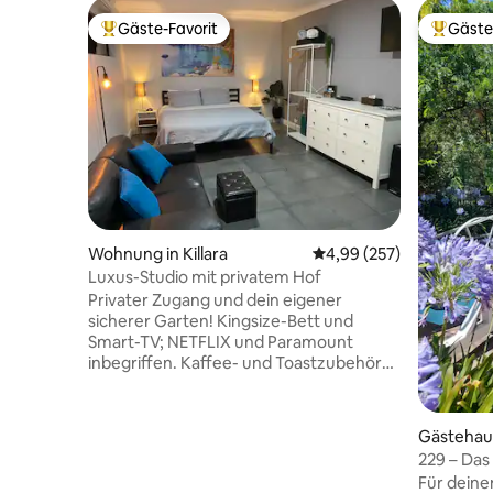
Gäste-Favorit
Gäste
Beliebter Gäste-Favorit.
Beliebte
Wohnung in Killara
Durchschnittliche Bewe
4,99 (257)
Luxus-Studio mit privatem Hof
Privater Zugang und dein eigener
sicherer Garten! Kingsize-Bett und
Smart-TV; NETFLIX und Paramount
inbegriffen. Kaffee- und Toastzubehör
ist ebenfalls inbegriffen!
Haustierfreundlich mit Hundetür.
Waschmaschine und Trockner.
Gästehaus
Küchenausstattung: tragbares
229 – Das
Elektrokochfeld, Heißluftfritteuse und
Für deine
elektrische Bratpfanne. In einer neuen