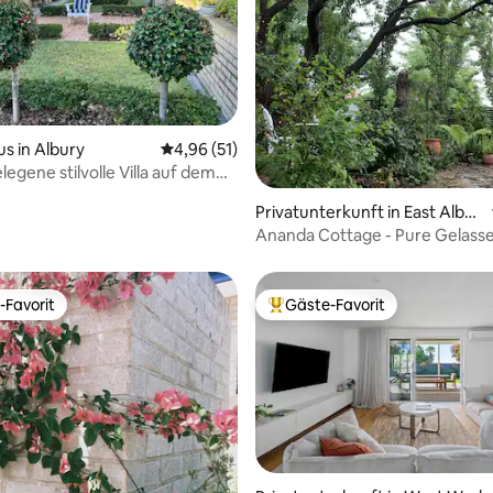
Bewertung: 5 von 5, 39 Bewertungen
s in Albury
Durchschnittliche Bewertung: 4,96 von 5, 
4,96 (51)
legene stilvolle Villa auf dem
Privatunterkunft in East Albur
y
Ananda Cottage - Pure Gelass
-Favorit
Gäste-Favorit
r Gäste-Favorit.
Beliebter Gäste-Favorit.