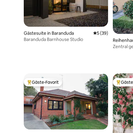
Gästesuite in Baranduda
Durchschnittliche 
5 (39)
Baranduda Barnhouse Studio
Reihenhau
Zentral ge
Hügel
Gäste-Favorit
Gäste
Beliebter Gäste-Favorit.
Beliebte