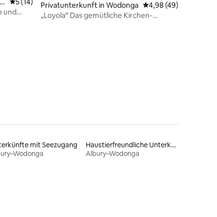
on
Durchschnittliche Bewertung: 5 von 5, 14 Bewertungen
5 (14)
Privatunterkunft in Wodonga
Durchschnittliche Be
4,98 (49)
n und
„Loyola“ Das gemütliche Kirchen-
Cottage
68 Bewertungen
terkünfte mit Seezugang
Haustierfreundliche Unterkünfte
bury–Wodonga
Albury–Wodonga