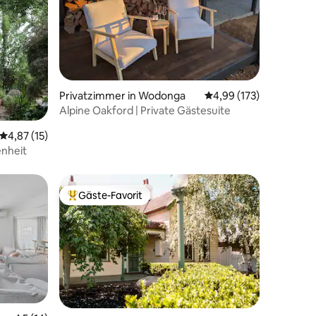
51 Bewertungen
Privatzimmer in Wodonga
Durchschnittliche Bew
4,99 (173)
Alpine Oakford | Private Gästesuite
Durchschnittliche Bewertung: 4,87 von 5, 15 Bewertungen
4,87 (15)
enheit
Gäste-Favorit
Beliebter Gäste-Favorit.