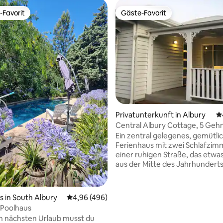
-Favorit
Gäste-Favorit
r Gäste-Favorit.
Gäste-Favorit
rtung: 4,99 von 5, 257 Bewertungen
Privatunterkunft in Albury
D
Central Albury Cottage, 5 Ge
zur Hauptstraße
Ein zentral gelegenes, gemütli
Ferienhaus mit zwei Schlafzim
einer ruhigen Straße, das etw
aus der Mitte des Jahrhundert
aber mit den Annehmlichkeite
modernen Lebens. Perfekt für
diejenigen, die geschäftlich u
 in South Albury
Durchschnittliche Bewertung: 4,96 von 5, 4
4,96 (496)
sind, ideal für Alleinreisende, z
 Poolhaus
eine kleine Familie oder ein paa
n nächsten Urlaub musst du
Freunde, die sich für eine Mini