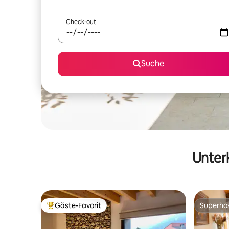
Check-out
Suche
Unterk
Gäste-Favorit
Superho
Beliebter Gäste-Favorit.
Superho