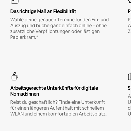
Das richtige Maß an Flexibilität
P
Wähle deine genauen Termine für den Ein- und
P
Auszug und buche ganz einfach online – ohne
A
zusätzliche Verpflichtungen oder lästigen
Z
Papierkram.*
Arbeitsgerechte Unterkünfte für digitale
S
Nomad:innen
A
Reist du geschäftlich? Finde eine Unterkunft
U
für einen längeren Aufenthalt mit schnellem
d
WLAN und einem komfortablen Arbeitsplatz.
Ü