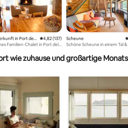
rkunft in Port del
Durchschnittliche Bewertung: 4,82 von 5, 1
4,82 (137)
Scheune
D
es Familien-Chalet in Port del
Schöne Scheune in einem Tal & 
wertung: 4,95 von 5, 21 Bewertungen
rt wie zuhause und großartige Monats