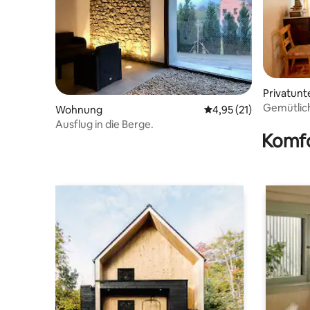
Privatunte
comte
Gemütlich
Wohnung
Durchschnittliche Be
4,95 (21)
Comte
Ausflug in die Berge.
Komfo