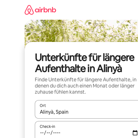
Zu
Inhalten
springen
Unterkünfte für längere
Aufenthalte in Alinyà
Finde Unterkünfte für längere Aufenthalte, in
denen du dich auch einen Monat oder länger
zuhause fühlen kannst.
Ort
Wenn Ergebnisse verfügbar sind, navigiere mit d
Check-in