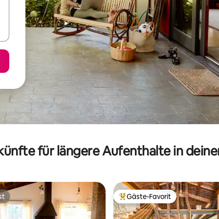
ünfte für längere Aufenthalte in dein
st
Gäste-Favorit
st
Beliebter Gäste-Favorit.