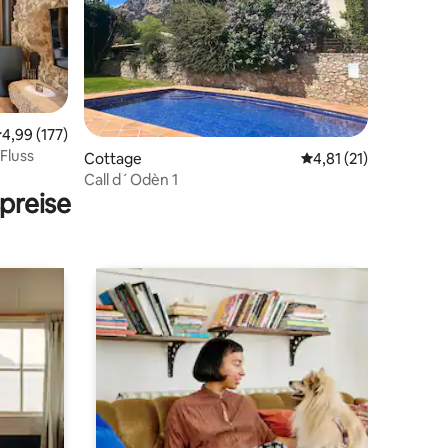
37 Bewertungen
urchschnittliche Bewertung: 4,99 von 5, 177 Bewertungen
4,99 (177)
Fluss
Cottage
Durchschnittliche Be
4,81 (21)
Call d´Odèn 1
preise