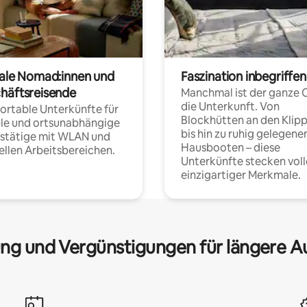
tale Nomad:innen und
Faszination inbegriffen
häftsreisende
Manchmal ist der ganze 
die Unterkunft. Von
rtable Unterkünfte für
Blockhütten an den Klip
ble und ortsunabhängige
bis hin zu ruhig gelegene
fstätige mit WLAN und
Hausbooten – diese
ellen Arbeitsbereichen.
Unterkünfte stecken voll
einzigartiger Merkmale.
ng und Vergünstigungen für längere A