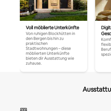
Voll möblierte Unterkünfte
Digi
Gesc
Von ruhigen Blockhütten in
den Bergen bis hin zu
Komfo
praktischen
flexi
Stadtwohnungen – diese
Beru
möblierten Unterkünfte
spezi
bieten dir Ausstattung wie
zuhause.
Ausstattu