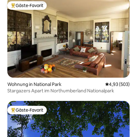
Gäste-Favorit
Beliebter Gäste-Favorit.
Wohnung in National Park
Durchschnittli
4,93 (503)
Stargazers Apart im Northumberland Nationalpark
Gäste-Favorit
Beliebter Gäste-Favorit.