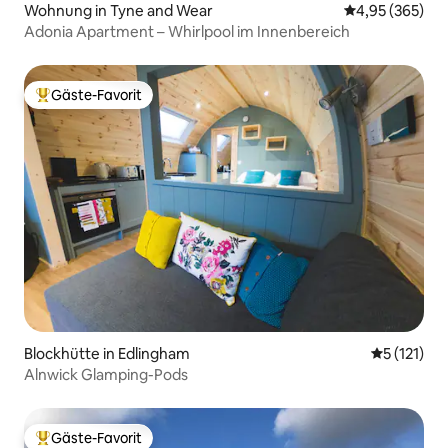
Wohnung in Tyne and Wear
Durchschnittli
4,95 (365)
Adonia Apartment – Whirlpool im Innenbereich
Gäste-Favorit
Beliebter Gäste-Favorit.
Blockhütte in Edlingham
Durchschni
5 (121)
Alnwick Glamping-Pods
Gäste-Favorit
Beliebter Gäste-Favorit.