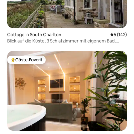
Cottage in South Charlton
Durchschni
5 (142)
Blick auf die Küste, 3 Schlafzimmer mit eigenem Bad,
hundefreundlich.
Gäste-Favorit
Beliebter Gäste-Favorit.