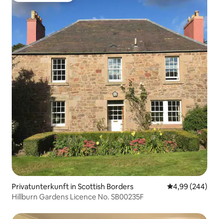
Privatunterkunft in Scottish Borders
Durchschnittli
4,99 (244)
Hillburn Gardens Licence No. SB00235F