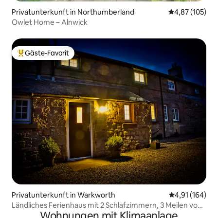
Privatunterkunft in Northumberland
Durchschnittl
4,87 (105)
Owlet Home – Alnwick
Gäste-Favorit
Beliebter Gäste-Favorit.
Privatunterkunft in Warkworth
Durchschnittl
4,91 (164)
Ländliches Ferienhaus mit 2 Schlafzimmern, 3 Meilen von
Wohnungen mit Klimaanlage
der Küste entfernt