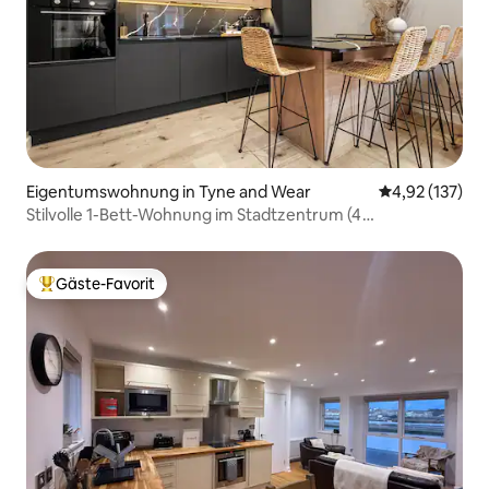
Eigentumswohnung in Tyne and Wear
Durchschnittl
4,92 (137)
Stilvolle 1-Bett-Wohnung im Stadtzentrum (4
Schlafplätze)
Gäste-Favorit
Beliebter Gäste-Favorit.