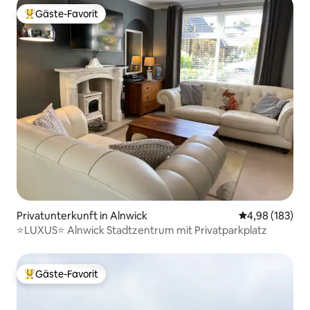
Gäste-Favorit
Beliebter Gäste-Favorit.
Privatunterkunft in Alnwick
Durchschnittli
4,98 (183)
⭐LUXUS⭐ Alnwick Stadtzentrum mit Privatparkplatz
Gäste-Favorit
Beliebter Gäste-Favorit.