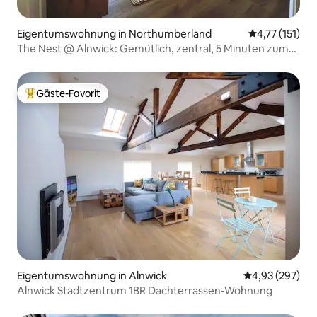
Eigentumswohnung in Northumberland
Durchschnittl
4,77 (151)
The Nest @ Alnwick: Gemütlich, zentral, 5 Minuten zum
Schloss
Gäste-Favorit
Beliebter Gäste-Favorit.
Eigentumswohnung in Alnwick
Durchschnittli
4,93 (297)
Alnwick Stadtzentrum 1BR Dachterrassen-Wohnung