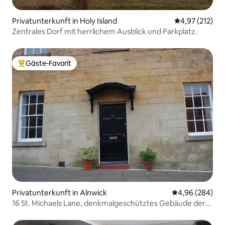
Privatunterkunft in Holy Island
Durchschnittl
4,97 (212)
Zentrales Dorf mit herrlichem Ausblick und Parkplatz.
Gäste-Favorit
Beliebter Gäste-Favorit.
Privatunterkunft in Alnwick
Durchschnittli
4,96 (284)
16 St. Michaels Lane, denkmalgeschütztes Gebäude der
Stufe 2*.