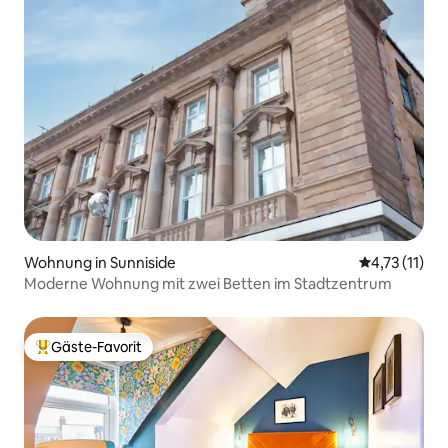
Wohnung in Sunniside
Durchschnitt
4,73 (11)
Moderne Wohnung mit zwei Betten im Stadtzentrum
Gäste-Favorit
Beliebter Gäste-Favorit.