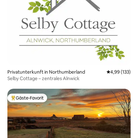
Privatunterkunft in Northumberland
Durchschnittl
4,99 (133)
Selby Cottage – zentrales Alnwick
Gäste-Favorit
Beliebter Gäste-Favorit.