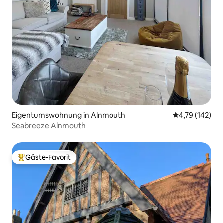
Eigentumswohnung in Alnmouth
Durchschnittl
4,79 (142)
Seabreeze Alnmouth
Gäste-Favorit
Beliebter Gäste-Favorit.