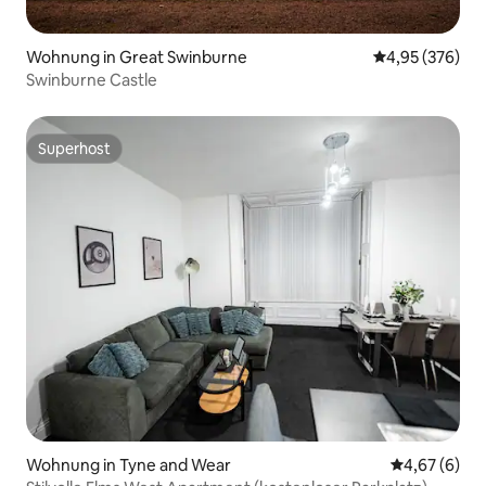
Wohnung in Great Swinburne
Durchschnittli
4,95 (376)
Swinburne Castle
Superhost
Superhost
Wohnung in Tyne and Wear
Durchschnitt
4,67 (6)