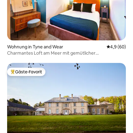
Wohnung in Tyne and Wear
Durchschnitt
4,9 (60)
Charmantes Loft am Meer mit gemütlicher
Küstenatmosphäre
Gäste-Favorit
Beliebter Gäste-Favorit.