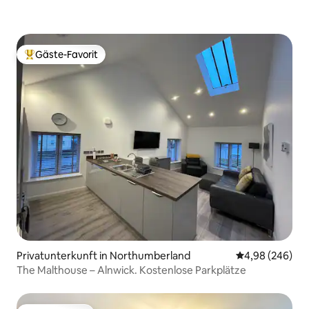
Gäste-Favorit
Beliebter Gäste-Favorit.
Privatunterkunft in Northumberland
Durchschnittli
4,98 (246)
The Malthouse – Alnwick. Kostenlose Parkplätze