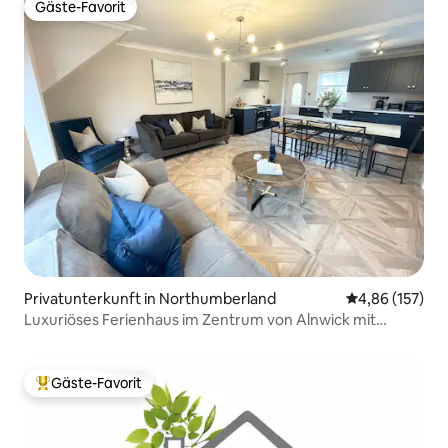
Gäste-Favorit
Gäste-Favorit
Privatunterkunft in Northumberland
Durchschnittl
4,86 (157)
Luxuriöses Ferienhaus im Zentrum von Alnwick mit
Parkplatz
Gäste-Favorit
Beliebter Gäste-Favorit.