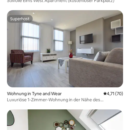
Stilvolle Elms West Apartment (kostenloser Parkplatz)
Superhost
Superhost
Wohnung in Tyne and Wear
Durchschnitt
4,71 (70)
Luxuriöse 1-Zimmer-Wohnung in der Nähe des
Stadtzentrums