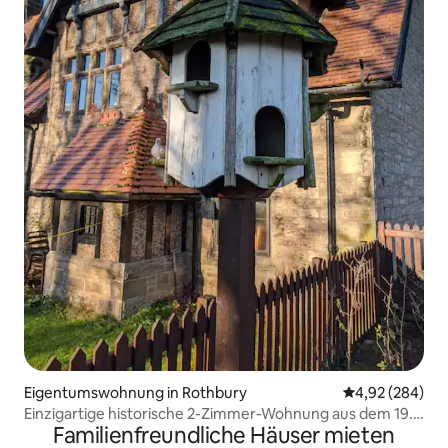
Eigentumswohnung in Rothbury
Durchschnittli
4,92 (284)
Einzigartige historische 2-Zimmer-Wohnung aus dem 19.
Familienfreundliche Häuser mieten
Jahrhundert.