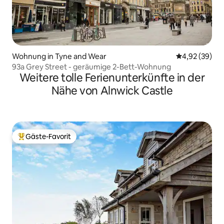
Wohnung in Tyne and Wear
Durchschnittl
4,92 (39)
93a Grey Street - geräumige 2-Bett-Wohnung
Weitere tolle Ferienunterkünfte in der
Nähe von Alnwick Castle
Gäste-Favorit
Beliebter Gäste-Favorit.