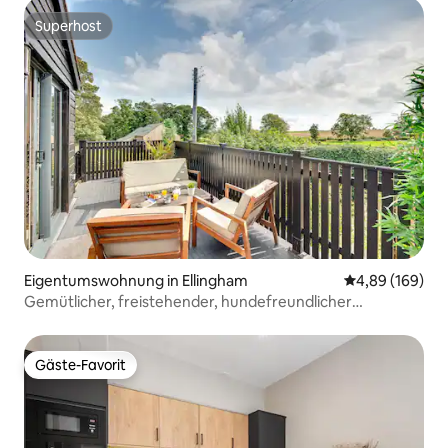
Superhost
Superhost
Eigentumswohnung in Ellingham
Durchschnittli
4,89 (169)
Gemütlicher, freistehender, hundefreundlicher
Rückzugsort für Paare
Gäste-Favorit
Gäste-Favorit