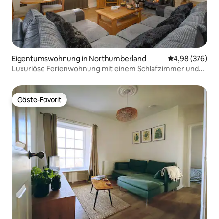
Eigentumswohnung in Northumberland
Durchschnittli
4,98 (376)
Luxuriöse Ferienwohnung mit einem Schlafzimmer und
Kamin
Gäste-Favorit
Gäste-Favorit