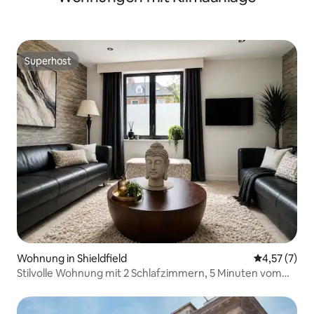
Superhost
Superhost
Wohnung in Shieldfield
Durchschnit
4,57 (7)
Stilvolle Wohnung mit 2 Schlafzimmern, 5 Minuten vom
Stadtzentrum entfernt