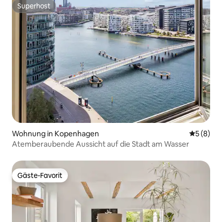
Superhost
Superhost
Wohnung in Kopenhagen
Durchschn
5 (8)
Atemberaubende Aussicht auf die Stadt am Wasser
Gäste-Favorit
Gäste-Favorit