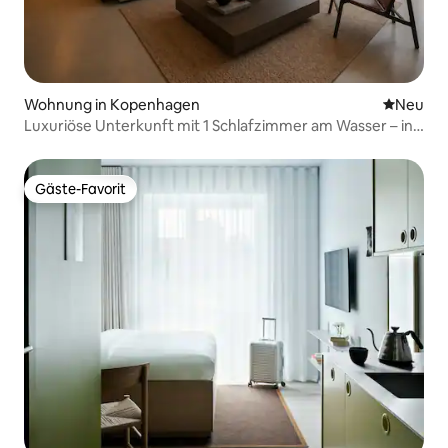
Wohnung in Kopenhagen
Neue Unt
Neu
Luxuriöse Unterkunft mit 1 Schlafzimmer am Wasser – in
der Nähe des Stadtzentrums
Gäste-Favorit
Gäste-Favorit