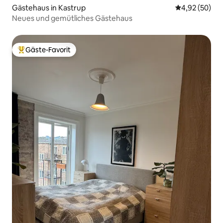
Gästehaus in Kastrup
Durchschnittl
4,92 (50)
Neues und gemütliches Gästehaus
Gäste-Favorit
Beliebter Gäste-Favorit.