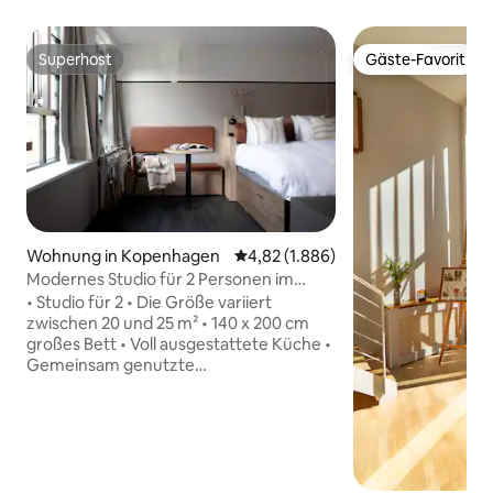
Superhost
Gäste-Favorit
Superhost
Gäste-Favorit
Wohnung in Kopenhagen
Durchschnittliche Bewertung: 4,8
4,82 (1.886)
Modernes Studio für 2 Personen im
Herzen von Østerbro
• Studio für 2 • Die Größe variiert
zwischen 20 und 25 m² • 140 x 200 cm
großes Bett • Voll ausgestattete Küche •
Gemeinsam genutzte
Wäschemöglichkeiten • Zugang zum
örtlichen Fitnessstudio inbegriffen •
Yogamatten • schnelles WLAN • Smart-
Fernseher • Gepäckaufbewahrung •
Babybett verfügbar (auf Anfrage) • Co-
Working-Lounge • Gemeinsame