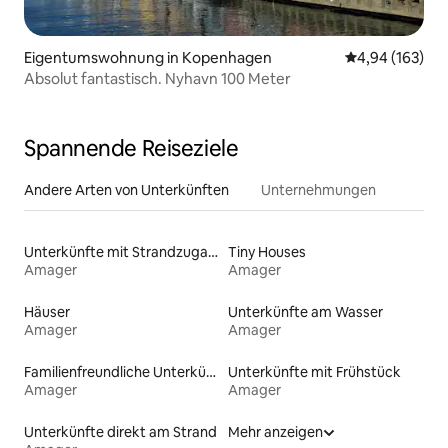
Eigentumswohnung in Kopenhagen
Durchschnittli
4,94 (163)
Absolut fantastisch. Nyhavn 100 Meter
Spannende Reiseziele
Andere Arten von Unterkünften
Unternehmungen
Unterkünfte mit Strandzugang
Tiny Houses
Amager
Amager
Häuser
Unterkünfte am Wasser
Amager
Amager
Familienfreundliche Unterkünfte
Unterkünfte mit Frühstück
Amager
Amager
Unterkünfte direkt am Strand
Mehr anzeigen