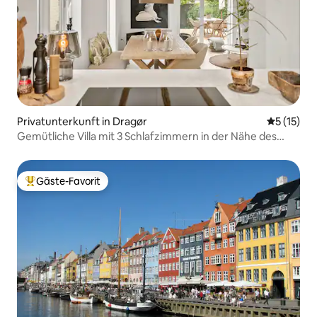
Privatunterkunft in Dragør
Durchschn
5 (15)
Gemütliche Villa mit 3 Schlafzimmern in der Nähe des
Meeres und des Flughafens
Gäste-Favorit
Beliebter Gäste-Favorit.