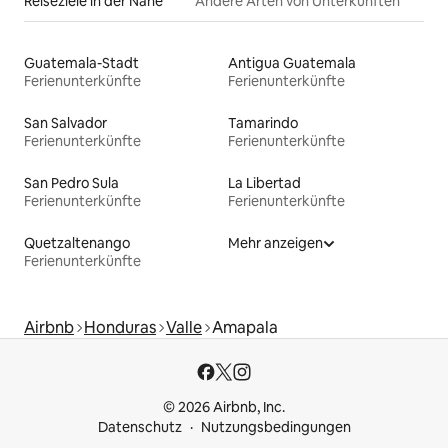
Reiseziele in der Nähe
Andere Arten von Unterkünften
Guatemala-Stadt
Antigua Guatemala
Ferienunterkünfte
Ferienunterkünfte
San Salvador
Tamarindo
Ferienunterkünfte
Ferienunterkünfte
San Pedro Sula
La Libertad
Ferienunterkünfte
Ferienunterkünfte
Quetzaltenango
Mehr anzeigen
Ferienunterkünfte
Airbnb
Honduras
Valle
Amapala
© 2026 Airbnb, Inc.
Datenschutz
Nutzungsbedingungen