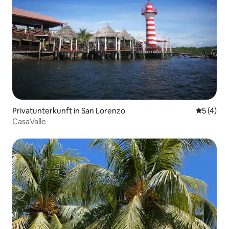
Privatunterkunft in San Lorenzo
Durchsch
5 (4)
CasaValle