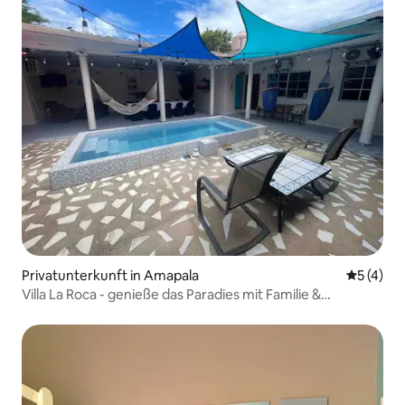
Privatunterkunft in Amapala
Durchsch
5 (4)
Villa La Roca - genieße das Paradies mit Familie &
Freunden