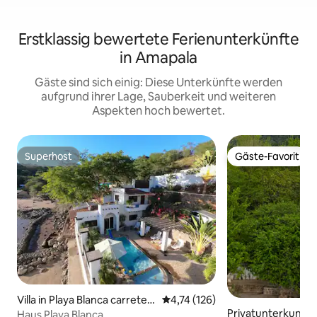
Erstklassig bewertete Ferienunterkünfte
in Amapala
Gäste sind sich einig: Diese Unterkünfte werden
aufgrund ihrer Lage, Sauberkeit und weiteren
Aspekten hoch bewertet.
Superhost
Gäste-Favorit
Superhost
Gäste-Favorit
Villa in Playa Blanca carreter
Durchschnittliche Bewertung: 4
4,74 (126)
a a Coyolito
Privatunterkunft 
Haus Playa Blanca