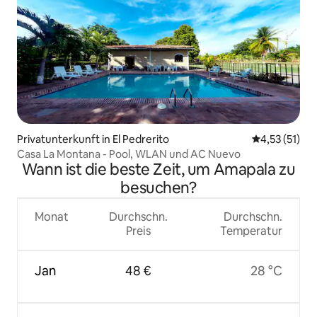
Privatunterkunft in El Pedrerito
Durchschnitt
4,53 (51)
Casa La Montana - Pool, WLAN und AC Nuevo
Wann ist die beste Zeit, um Amapala zu
besuchen?
Monat
Durchschn.
Durchschn.
Preis
Temperatur
Jan
48 €
28 °C