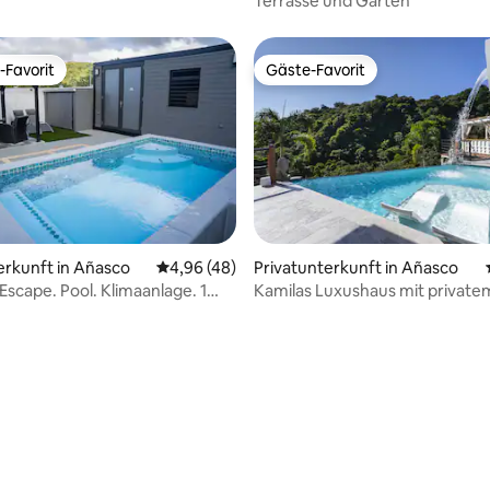
Terrasse und Gärten
-Favorit
Gäste-Favorit
r Gäste-Favorit.
Gäste-Favorit
ertung: 4,97 von 5, 79 Bewertungen
erkunft in Añasco
Durchschnittliche Bewertung: 4,96 von 5, 
4,96 (48)
Privatunterkunft in Añasco
Escape. Pool. Klimaanlage. 1
Kamilas Luxushaus mit private
mer + Schlafsofa