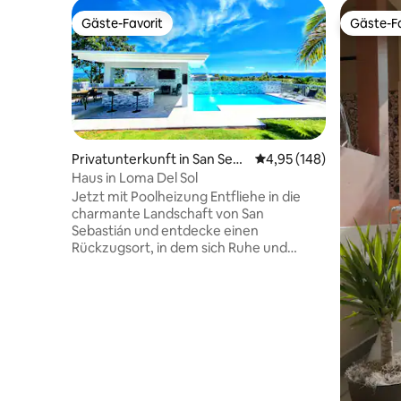
Gäste-Favorit
Gäste-Fa
Gäste-Favorit
Gäste-Fa
Privatunterkunft in San Seba
Durchschnittliche Bewe
4,95 (148)
stián
Haus in Loma Del Sol
Jetzt mit Poolheizung Entfliehe in die
charmante Landschaft von San
Sebastián und entdecke einen
Rückzugsort, in dem sich Ruhe und
natürliche Schönheit perfekt
vermischen. Dieser gemütliche
Kurzurlaub bietet eine atemberaubende
Aussicht und goldene
Sonnenuntergänge, die den Himmel
malen. Entspanne dich in drei
komfortablen Schlafzimmer, die Platz für
bis zu zehn Gäste bieten. Genieße einen
herrlichen Pool und einen charmanten