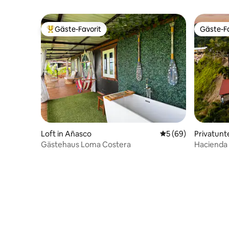
Gäste-Favorit
Gäste-Fa
Beliebter Gäste-Favorit.
Gäste-Fa
Loft in Añasco
Durchschnittliche 
5 (69)
Privatunt
Gästehaus Loma Costera
Hacienda 