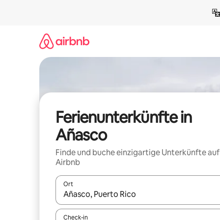
Zu
Inhalten
springen
Ferienunterkünfte in
Añasco
Finde und buche einzigartige Unterkünfte auf
Airbnb
Ort
Wenn Ergebnisse verfügbar sind, navigiere mit d
Check-in