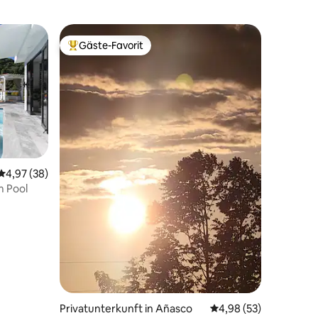
Gäste-Favorit
Beliebter Gäste-Favorit.
48 Bewertungen
Durchschnittliche Bewertung: 4,97 von 5, 38 Bewertungen
4,97 (38)
m Pool
Privatunterkunft in Añasco
Durchschnittliche Be
4,98 (53)