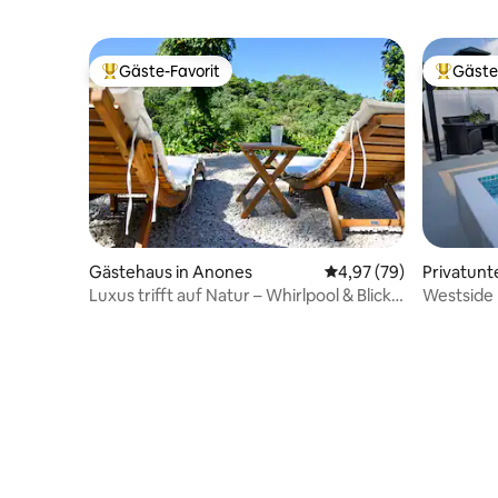
Gäste-Favorit
Gäste
Beliebter Gäste-Favorit.
Beliebte
Gästehaus in Anones
Durchschnittliche Bew
4,97 (79)
Privatunt
Luxus trifft auf Natur – Whirlpool & Blick
Westside 
auf die Berge
Schlafzim