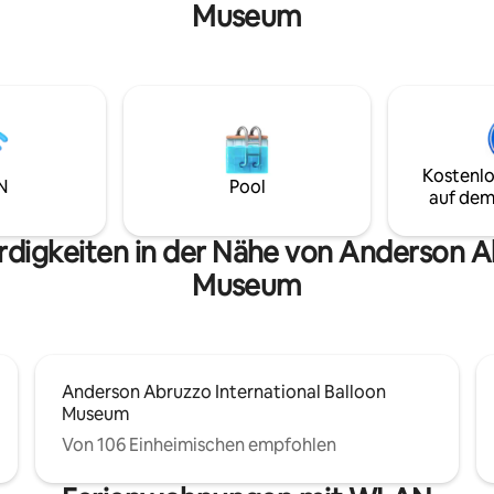
Museum
Schreibtisch, Kleiderbügel und 
um Bauernmarkt, zu Bistros,
Kommode. Die vordere Verand
rn, Brauereien, Geschäften
über Sitzgelegenheiten und die
io Grande Bosque und Fluss
hintere Terrasse verfügt über 
nnst. Unsere 500
beleuchtete Pergola, Essmöbel
ter große Casita verfügt
einen Blick auf die Sandia-Berg
 Annehmlichkeiten, die du dir
Balloon Fiesta Park ist in der N
 mit der Gemütlichkeit deines
Ballons fliegen das ganze Jahr 
modernen Bauernhauses. Wir
Kostenlo
N
Pool
Nähe. An der Kreuzung von Kul
 Haus nebenan und helfen dir
auf dem
Aussicht gelegen! BIS ZU 2 HUNDE
 allem, was du brauchst. Kein
WILLKOMMEN, KEINE KATZEN.
Herd aufgrund der Corrales-
digkeiten in der Nähe von Anderson Ab
Museum
Anderson Abruzzo International Balloon
Museum
Von 106 Einheimischen empfohlen