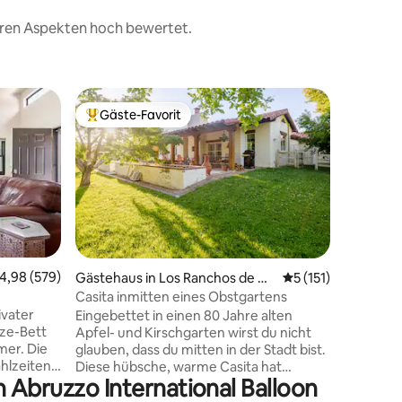
teren Aspekten hoch bewertet.
Privatun
Gäste-Favorit
Gäste
Beliebter Gäste-Favorit.
Beliebte
rque
Wüsten-C
Innensta
Willkomm
für Haust
zentral g
Schlafzi
Innensta
herrliche
perfekte
Bequemlic
unverges
urchschnittliche Bewertung: 4,98 von 5, 579 Bewertungen
4,98 (579)
08 Bewertungen
Gästehaus in Los Ranchos de Al
Durchschnittliche 
5 (151)
Verzaube
buquerque
Casita inmitten eines Obstgartens
einen ge
ivater
Eingebettet in einen 80 Jahre alten
und für d
ze-Bett
Apfel- und Kirschgarten wirst du nicht
morgendl
er. Die
glauben, dass du mitten in der Stadt bist.
herrliche
ahlzeiten
Diese hübsche, warme Casita hat
kostenlo
 Abruzzo International Balloon
rsofa,
Charakter und ist gut ausgestattet (hat
an Kaffee
, einen
sogar ein Auto-Ladegerät der Stufe 2).
von Snac