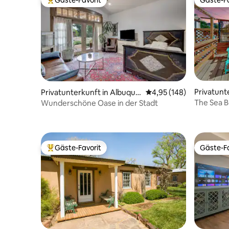
Beliebter Gäste-Favorit.
Gäste-Fa
Privatunt
Privatunterkunft in Albuque
Durchschnittliche Bewe
4,95 (148)
rque
rque
The Sea B
Wunderschöne Oase in der Stadt
Entspann
Gäste-Favorit
Gäste-Fa
Beliebter Gäste-Favorit.
Gäste-Fa