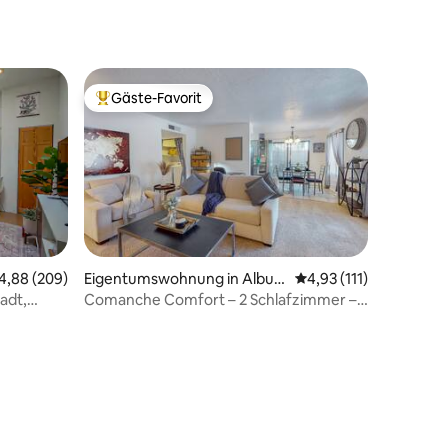
Gäste-Favorit
Beliebter Gäste-Favorit.
03 Bewertungen
urchschnittliche Bewertung: 4,88 von 5, 209 Bewertungen
4,88 (209)
Eigentumswohnung in Albuq
Durchschnittliche Bew
4,93 (111)
uerque
adt,
Comanche Comfort – 2 Schlafzimmer –
Tolle Lage