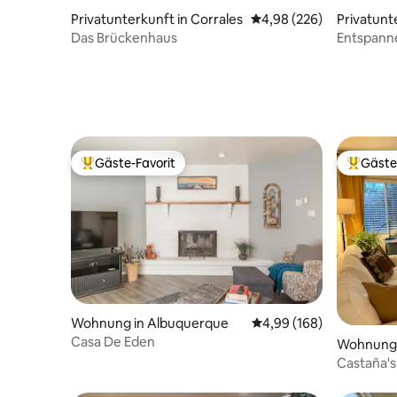
Privatunterkunft in Corrales
Durchschnittliche Bewe
4,98 (226)
Privatunt
rque
Das Brückenhaus
Entspanne
Zimmer-Un
Gäste-Favorit
Gäste
Beliebter Gäste-Favorit.
Beliebte
Wohnung in Albuquerque
Durchschnittliche Bewe
4,99 (168)
Casa De Eden
Wohnung 
Castaña's