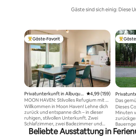
Gäste sind sich einig: Diese
Gäste-Favorit
Gäste
Beliebter Gäste-Favorit.
Beliebte
Privatunterkunft in Albuque
Durchschnittliche Bewe
4,99 (159)
Privatunt
rque
MOON HAVEN: Stilvolles Refugium mit 2
Das gemüt
Schlafzimmern und Terrasse
Willkommen in Moon Haven! Lehne dich
Dieses Co
zurück und entspanne dich – in dieser
Minuten v
ruhigen, stilvollen Unterkunft. Zwei
zurückges
Schlafzimmer, zwei Badezimmer und
Bauernge
Beliebte Ausstattung in Ferie
eine private Terrasse ganz für dich allein
uns an de
in einer zentral gelegenen, sicheren, von
(Wasserst