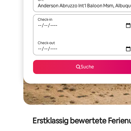
Wenn Ergebnisse verfügbar sind, navigiere mit d
Check-in
Check-out
Suche
Erstklassig bewertete Ferien