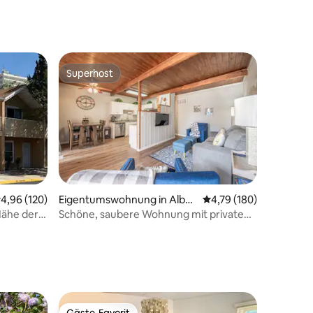
Superhost
Superhost
21 Bewertungen
urchschnittliche Bewertung: 4,96 von 5, 120 Bewertungen
4,96 (120)
Eigentumswohnung in Albu
Durchschnittliche Bew
4,79 (180)
querque
Nähe der
Schöne, saubere Wohnung mit privatem
Innenhof
Gäste-Favorit