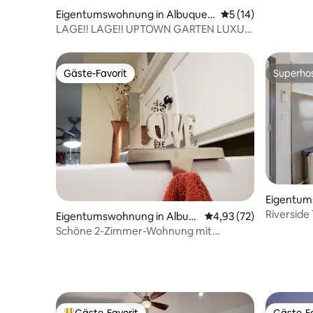
Eigentumswohnung in Albuquer
Durchschnittliche 
5 (14)
que
LAGE!! LAGE!! UPTOWN GARTEN LUXUS-
EIGENTUMSWOHNUNG
Gäste-Favorit
Superho
Gäste-Favorit
Superho
Eigentum
erque
Riverside
Eigentumswohnung in Albuq
Durchschnittliche Bew
4,93 (72)
uerque
Schöne 2-Zimmer-Wohnung mit
kostenlosen Parkplätzen auf dem
Grundstück.
Gäste-Favorit
Gäste-Fa