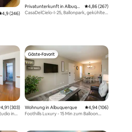
84 Bewertungen
Privatunterkunft in Albuque
Durchschnittliche Bew
4,86 (267)
rque
CasaDelCielo-I-25, Ballonpark, gekühlte
Durchschnittliche Bewertung: 4,9 von 5, 246 Bewertungen
4,9 (246)
Luft
Gäste-Favorit
Gäste-Favorit
urchschnittliche Bewertung: 4,91 von 5, 303 Bewertungen
4,91 (303)
Wohnung in Albuquerque
Durchschnittliche Bew
4,94 (106)
udio in
Foothills Luxury - 15 Min zum Balloon
89 Bewertungen
Fiesta Park!