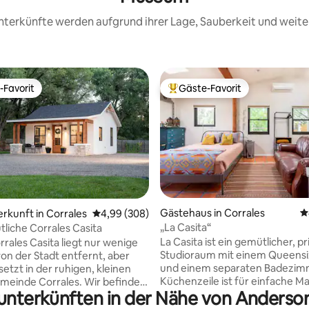
 Unterkünfte werden aufgrund ihrer Lage, Sauberkeit und wei
-Favorit
Gäste-Favorit
r Gäste-Favorit.
Beliebter Gäste-Favorit.
rtung: 4,99 von 5, 159 Bewertungen
Gästehaus in Corrales
D
erkunft in Corrales
Durchschnittliche Bewertung: 4,99 von 5, 3
4,99 (308)
„La Casita“
liche Corrales Casita
La Casita ist ein gemütlicher, pr
rrales Casita liegt nur wenige
Studioraum mit einem Queensi
on der Stadt entfernt, aber
und einem separaten Badezimm
etzt in der ruhigen, kleinen
Küchenzeile ist für einfache M
meinde Corrales. Wir befinden
nunterkünften in der Nähe von Anderson
ausgestattet. Es gibt ein Zweie
r beliebten Corrales Acequia
einen Esstisch mit zwei Stühlen
raße), die du zu Fuß/mit dem