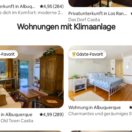
rtung: 4,98 von 5, 226 Bewertungen
erkunft in Albuque
Durchschnittliche Bewertung: 4,95 von 5, 2
4,95 (284)
 dich im Komfort: moderne 2-
Privatunterkunft in Los Ranc
terkunft, tolle Lage
hos de Albuquerque
Das Dorf Casita
Wohnungen mit Klimaanlage
-Favorit
Gäste-Favorit
r Gäste-Favorit.
Beliebter Gäste-Favorit.
rtung: 4,99 von 5, 168 Bewertungen
Wohnung in Albuquerque
D
Charmantes und geräumiges St
in Albuquerque
Durchschnittliche Bewertung: 4,99 von 5, 2
4,99 (289)
Nob Hill
 Old Town Casita