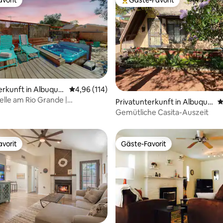
vorit
Beliebter Gäste-Favorit.
erkunft in Albuque
Durchschnittliche Bewertung: 4,96 von 5, 1
4,96 (114)
rtung: 4,95 von 5, 148 Bewertungen
elle am Rio Grande |
Privatunterkunft in Albuque
D
en und Dampfbad
rque
Gemütliche Casita-Auszeit
vorit
Gäste-Favorit
vorit
Gäste-Favorit