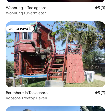
Wohnung in Taolagnaro
Durchsch
5 (3)
Wohnung zu vermieten
Gäste-Favorit
Gäste-Favorit
Baumhaus in Taolagnaro
Durchsch
5 (7)
Robsons Treetop Haven