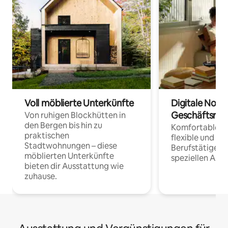
Voll möblierte Unterkünfte
Digitale Noma
Geschäftsrei
Von ruhigen Blockhütten in
den Bergen bis hin zu
Komfortable Un
praktischen
flexible und o
Stadtwohnungen – diese
Berufstätige 
möblierten Unterkünfte
speziellen Arbe
bieten dir Ausstattung wie
zuhause.