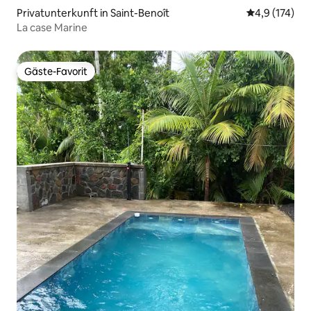
Privatunterkunft in Saint-Benoît
Durchschnitt
4,9 (174)
La case Marine
Gäste-Favorit
Gäste-Favorit