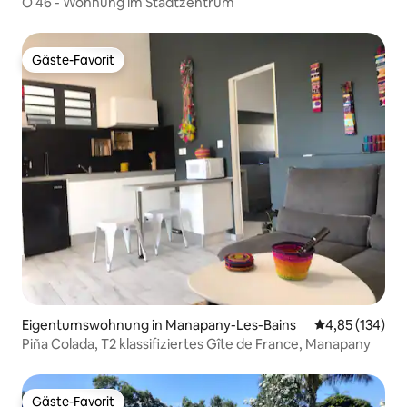
Ô 46 - Wohnung im Stadtzentrum
Gäste-Favorit
Gäste-Favorit
Eigentumswohnung in Manapany-Les-Bains
Durchschnittl
4,85 (134)
Piña Colada, T2 klassifiziertes Gîte de France, Manapany
Gäste-Favorit