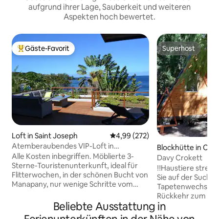
aufgrund ihrer Lage, Sauberkeit und weiteren
Aspekten hoch bewertet.
Gäste-Favorit
Superhost
Beliebter Gäste-Favorit.
Superhost
Loft in Saint Joseph
Durchschnittliche Bewertung: 4
4,99 (272)
Atemberaubendes VIP-Loft in
Blockhütte in Cila
Manapany-les-Bains, direkt am Meer
Alle Kosten inbegriffen. Möblierte 3-
Davy Crokett
Sterne-Touristenunterkunft, ideal für
‼️Haustiere streng
Flitterwochen, in der schönen Bucht von
Sie auf der Suche
Manapany, nur wenige Schritte vom
Tapetenwechsel, n
natürlichen Schwimmbecken entfernt.
Rückkehr zum Wes
Eine riesige Terrasse mit Blick auf den
Beliebte Ausstattung in
Ihnen diese kleine
Indischen Ozean, soweit das Auge
und komfortable H