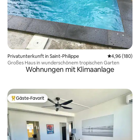
Privatunterkunft in Saint-Philippe
Durchschnittli
4,96 (180)
Großes Haus in wunderschönem tropischen Garten
Wohnungen mit Klimaanlage
Gäste-Favorit
Beliebter Gäste-Favorit.