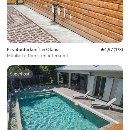
Privatunterkunft in Cilaos
Durchschnittl
4,97 (173)
Möblierte Touristenunterkunft
Superhost
Superhost