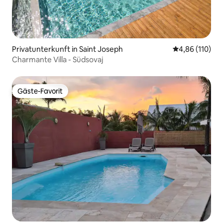
Privatunterkunft in Saint Joseph
Durchschnittl
4,86 (110)
Charmante Villa - Südsovaj
Gäste-Favorit
Gäste-Favorit