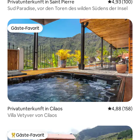
Privatunterkunft in Saint Pierre
Durchschnittli
4,93 (100)
Sud Paradise, vor den Toren des wilden Südens der Insel
Gäste-Favorit
Gäste-Favorit
Privatunterkunft in Cilaos
Durchschnittli
4,88 (158)
Villa Vetyver von Cilaos
Gäste-Favorit
Beliebter Gäste-Favorit.