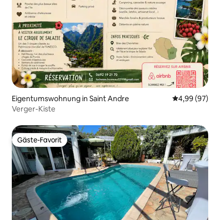
Eigentumswohnung in Saint Andre
Durchschnittl
4,99 (97)
Verger-Kiste
Gäste-Favorit
Gäste-Favorit