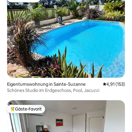
Gäste-Favorit
Eigentumswohnung in Sainte-Suzanne
Durchschnittl
4,91 (153)
Schönes Studio im Erdgeschoss, Pool, Jacuzzi
Gäste-Favorit
Beliebter Gäste-Favorit.