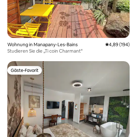
Wohnung in Manapany-Les-Bains
Durchschnittli
4,89 (194)
Studieren Sie die „Ti coin Charmant“
Gäste-Favorit
Gäste-Favorit