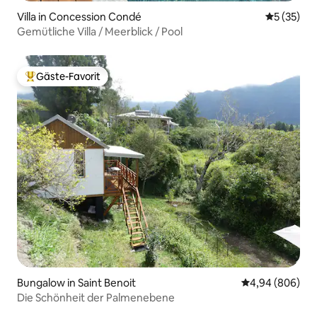
Villa in Concession Condé
Durchschn
5 (35)
Gemütliche Villa / Meerblick / Pool
Gäste-Favorit
Beliebter Gäste-Favorit.
Bungalow in Saint Benoit
Durchschnittli
4,94 (806)
Die Schönheit der Palmenebene