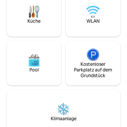
Ort vereint. Jede
und Ruhe an erster Stelle.
gestaltet, dass er 
Bedürfnisse anpass
ausgewählten Dienstle
Küche
WLAN
Privatparkplatz in
Wasser-/Stromaus
Kostenloser
Pool
Parkplatz auf dem
Grundstück
Klimaanlage