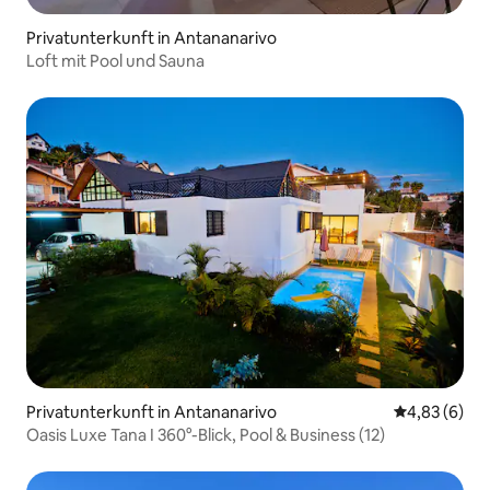
Privatunterkunft in Antananarivo
Loft mit Pool und Sauna
Privatunterkunft in Antananarivo
Durchschnitt
4,83 (6)
Oasis Luxe Tana I 360°-Blick, Pool & Business (12)