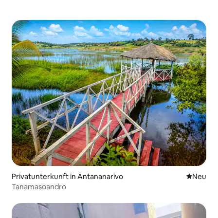
Privatunterkunft in Antananarivo
Neue Unt
Neu
Tanamasoandro