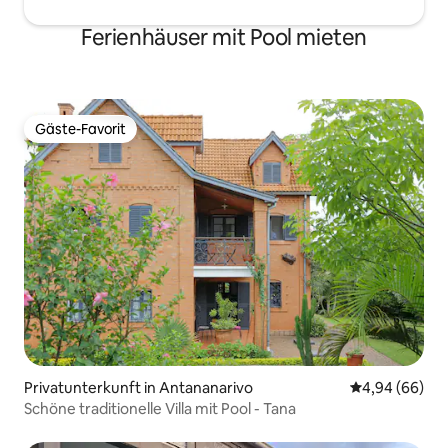
Ferienhäuser mit Pool mieten
Gäste-Favorit
Gäste-Favorit
Privatunterkunft in Antananarivo
Durchschnittl
4,94 (66)
Schöne traditionelle Villa mit Pool - Tana