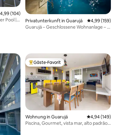
urchschnittliche Bewertung: 4,99 von 5, 104 Bewertungen
4,99 (104)
r Pool |
87 Bewertungen
Privatunterkunft in Guarujá
Durchschnittliche Bew
4,99 (159)
Guarujá – Geschlossene Wohnanlage – 5
Suiten mit Freizeitangebot
Gäste-Favorit
Beliebter Gäste-Favorit.
Wohnung in Guarujá
Durchschnittliche Bew
4,94 (149)
86 Bewertungen
Piscina, Gourmet, vista mar, alto padrão,
sinuca