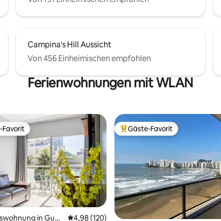
Campina's Hill Aussicht
Von 456 Einheimischen empfohlen
Ferienwohnungen mit WLAN
-Favorit
Gäste-Favorit
r Gäste-Favorit.
Beliebter Gäste-Favorit.
rtung: 4,96 von 5, 166 Bewertungen
swohnung in Guar
Durchschnittliche Bewertung: 4,98 von 5, 1
4,98 (120)