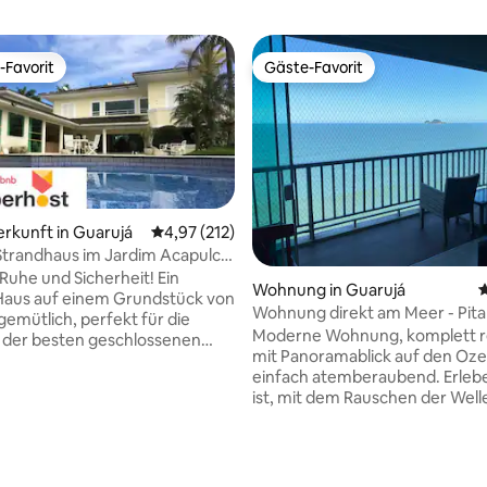
-Favorit
Gäste-Favorit
r Gäste-Favorit.
Gäste-Favorit
erkunft in Guarujá
Durchschnittliche Bewertung: 4,97 von 5, 2
4,97 (212)
Strandhaus im Jardim Acapulco
uhe und Sicherheit! Ein
Wohnung in Guarujá
D
Haus auf einem Grundstück von
Wohnung direkt am Meer - Pita
gemütlich, perfekt für die
Moderne Wohnung, komplett r
in der besten geschlossenen
mit Panoramablick auf den Oze
e von Guarujá, mit allen
einfach atemberaubend. Erlebe
ngen für Ihre Erholung und
ist, mit dem Rauschen der Well
ung. Die Wohnanlage liegt
aufzuwachen. Tolle Lage am
 Meter vom Strand von
charmanten Morro do Maluf, g
co entfernt und in der Nähe
Zugang zum Strand Pitangueira
eren Geschäften,
rtung: 4,95 von 5, 202 Bewertungen
Innenstadt, zum Einkaufszent
tungsmöglichkeiten und