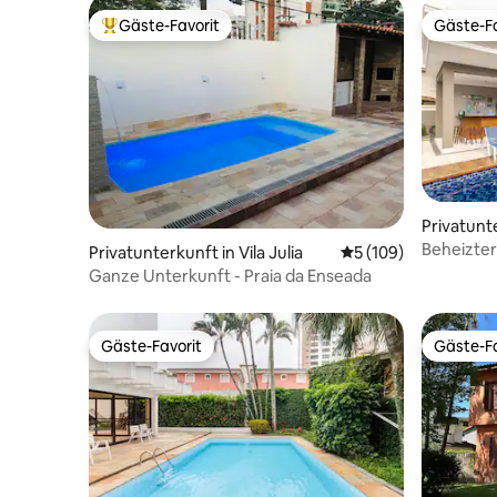
Gäste-Favorit
Gäste-Fa
Beliebter Gäste-Favorit.
Gäste-Fa
Privatunt
Praia do
Beheizter
Privatunterkunft in Vila Julia
Durchschnittliche B
5 (109)
Billard, W
Ganze Unterkunft - Praia da Enseada
Gäste-Favorit
Gäste-Fa
Gäste-Favorit
Gäste-Fa