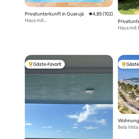
Privatunterkunft in Guarujá
Durchschnittliche Bewe
4,85 (102)
Haus mit
Privatunt
Grill/Klimaanlage/Swimmingpool
Haus mit 
(Eigentumswohnung) 200 Meter vom
Strand entfernt
Gäste-Favorit
Gäste
Beliebter Gäste-Favorit.
Beliebte
Wohnung 
Bela Vist