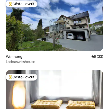
Gäste-Favorit
Beliebter Gäste-Favorit.
Wohnung
Durchschn
5 (33)
Laddaswisshouse
Gäste-Favorit
Beliebter Gäste-Favorit.