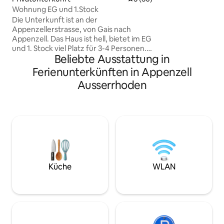
Wald zu finden. Einkaufsmöglichkeiten
Wohnung EG und 1.Stock
für das Alltägliche
Die Unterkunft ist an der
Speicher und Teufe
Appenzellerstrasse, von Gais nach
ist mit dem Auto in 
Appenzell. Das Haus ist hell, bietet im EG
Zufahrt zur Unter
und 1. Stock viel Platz für 3-4 Personen.
Waldstrasse - im 
Beliebte Ausstattung in
Es ist ein Patrizierhaus, Decken sind
10-minütigen Fus
höher (2.20 m) als typ.
Ferienunterkünften in Appenzell
Appenzellerhäuser. Die Küche ist voll
Ausserrhoden
ausgerüstet. 2 Hochsitze für
Kinder/Babybetten vorhanden. Hunde
willkommen, bitte anmelden.
Wanderwege beginnen sobald man die
Strasse überquert. Wichtig: Separat ist
auch ein Inserat auf airbnb geschaltet,
um ganzes Hausteil zu mieten (8
Personen).
Küche
WLAN