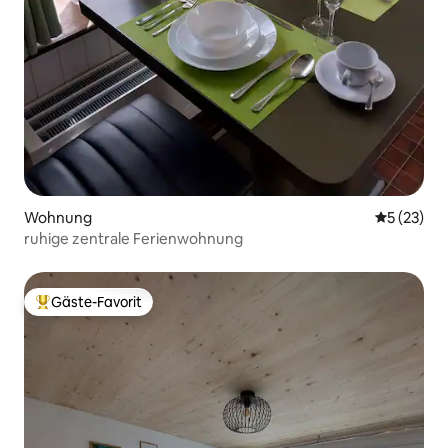
Wohnung
Durchschn
5 (23)
ruhige zentrale Ferienwohnung
Gäste-Favorit
Beliebter Gäste-Favorit.