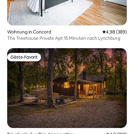
Wohnung in Concord
Durchschnittli
4,98 (389)
The Treehouse Private Apt 15 Minuten nach Lynchburg
Gäste-Favorit
Gäste-Favorit