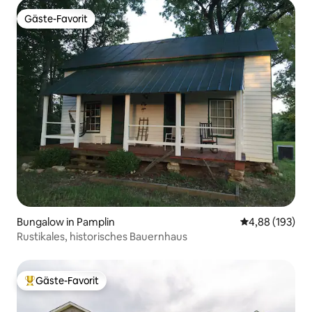
Gäste-Favorit
Gäste-Favorit
Bungalow in Pamplin
Durchschnittli
4,88 (193)
Rustikales, historisches Bauernhaus
Gäste-Favorit
Beliebter Gäste-Favorit.