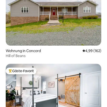
Wohnung in Concord
Durchschnittli
4,99 (162)
Hill of Beans
Gäste-Favorit
Beliebter Gäste-Favorit.