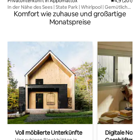
Privatunterkunft in Appomattox
Durchschnitt
4,9 (201)
In der Nähe des Sees | State Park | Whirlpool | Gemütliche
Komfort wie zuhause und großartige
Hütte
Monatspreise
Voll möblierte Unterkünfte
Digitale Noma