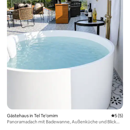
Gästehaus in Tel Te'omim
Durchsch
5 (5)
Panoramadach mit Badewanne, Außenküche und Blick
auf die Gilad-Berge