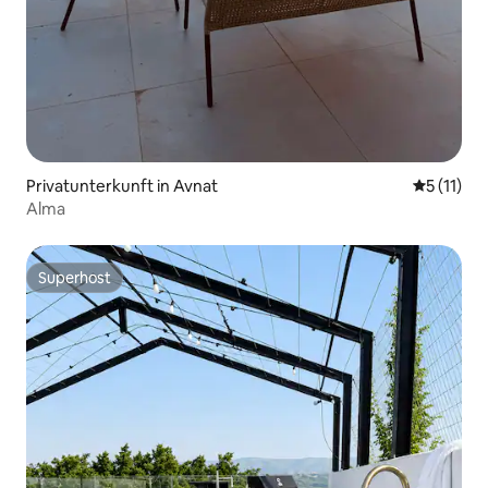
Privatunterkunft in Avnat
Durchschn
5 (11)
Alma
Superhost
Superhost