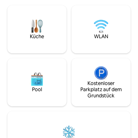
vom Flughafen Ben Gurion entfernt. Die
die Zubereitung ein
Unterkunft ist perfekt zum Entspannen
Garten gibt es eine
vor oder nach einem Flug oder für einen
Feuer, einen Whirl
ruhigen Urlaub in der Nähe der Natur.
Außendusche, eine
Komm und verbinde dich mit dem Land.
Wasserfall, es gib
Auf unserem Bauernhof genießt du
Terrasse für eine
Gemüsegärten, Obstbäume und ruhige
verschiedene gem
Küche
WLAN
Sitzbereiche unter den Bäumen,
Geschützter Raum 
einschließlich einer Feuerstelle. Die
Minute zu Fuß die St
Jurte ist geräumig, mit bequemen
ein wichtiger Hin
Betten, Klimaanlage und einer
im Laufe der Jahr
entspannenden Atmosphäre, die dich
Personen auf eine
mit einem Lächeln zurücklassen wird.
wirst besondere 
Das Gastgeben ist für Paare und
finden. Bitte beha
Einzelpersonen geeignet – für alle, die
Sorgfalt und auch 
Kostenloser
ein authentisches Erlebnis suchen.
Pool
Parkplatz auf dem
Grundstück