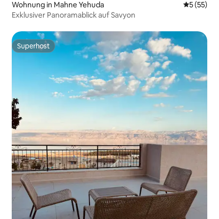
Wohnung in Mahne Yehuda
Durchschn
5 (55)
Exklusiver Panoramablick auf Savyon
Superhost
Superhost