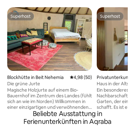
Superhost
Superhost
Superhost
Superhost
Blockhütte in Beit Nehemia
Durchschnittliche Bewertung: 
4,98 (50)
Privatunterkunft 
ah
Die grüne Jurte
Haus in der Altsta
Magische Holzjurte auf einem Bio-
Ein besonderes Hau
Bauernhof im Zentrum des Landes (fühlt
Nachbarschaft, m
sich an wie im Norden) Willkommen in
Garten, der eine
einer einzigartigen und verwöhnenden
schafft. Es ist ein
Beliebte Ausstattung in
Jurte, die vollständig mit warmen und
den judäischen Be
stilvollen Holzarbeiten gebaut wurde, im
jungen Bäumen. Das Haus ist
Ferienunterkünften in Aqraba
Herzen eines friedlichen und idyllischen
komfortabel und 
Bio-Bauernhofs – nur 15 Autominuten
Maße, eine voll a