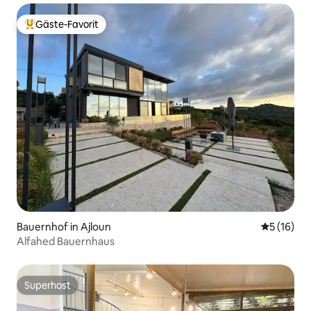
Gäste-Favorit
Beliebter Gäste-Favorit.
Bauernhof in Ajloun
Durchschn
5 (16)
Alfahed Bauernhaus
Superhost
Superhost