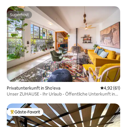
Schutzraum
Superhost
Superhost
Privatunterkunft in Sho'eva
Durchschnitt
4,92 (61)
Unser ZUHAUSE - Ihr Urlaub - Öffentliche Unterkunft in
der Nähe des Hauses
Gäste-Favorit
Beliebter Gäste-Favorit.