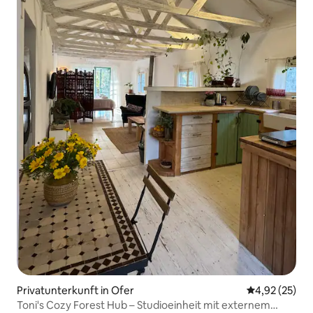
Privatunterkunft in Ofer
Durchschnitt
4,92 (25)
Toni's Cozy Forest Hub – Studioeinheit mit externem