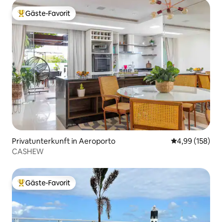
Gäste-Favorit
Beliebter Gäste-Favorit.
Privatunterkunft in Aeroporto
Durchschnittli
4,99 (158)
CASHEW
Gäste-Favorit
Beliebter Gäste-Favorit.