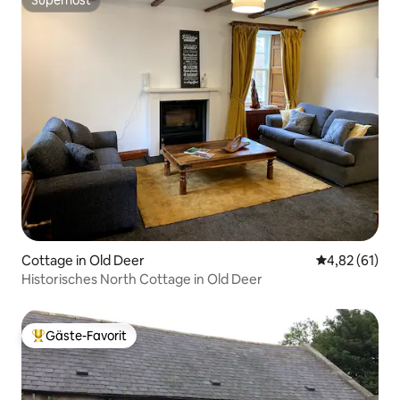
Superhost
Superhost
Cottage in Old Deer
Durchschnitt
4,82 (61)
Historisches North Cottage in Old Deer
Gäste-Favorit
Beliebter Gäste-Favorit.