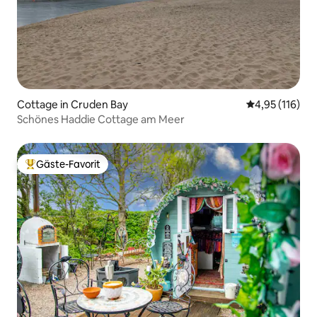
Cottage in Cruden Bay
Durchschnittl
4,95 (116)
Schönes Haddie Cottage am Meer
Gäste-Favorit
Beliebter Gäste-Favorit.