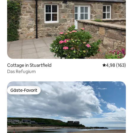
Cottage in Stuartfield
Durchschnittli
4,98 (163)
Das Refugium
Gäste-Favorit
Gäste-Favorit