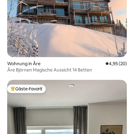
Wohnung in Åre
Durchschnittl
4,95 (20)
Åre Björnen Magische Aussicht 14 Betten
Gäste-Favorit
Beliebter Gäste-Favorit.