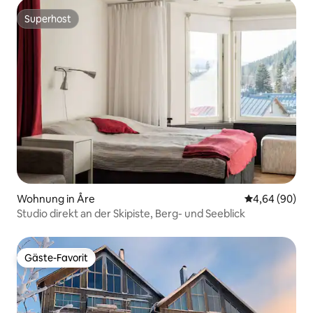
Superhost
Superhost
Wohnung in Åre
Durchschnittl
4,64 (90)
Studio direkt an der Skipiste, Berg- und Seeblick
Gäste-Favorit
Gäste-Favorit