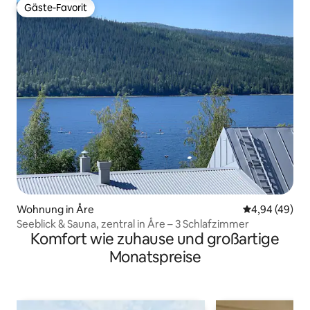
Gäste-Favorit
Gäste-Favorit
Wohnung in Åre
Durchschnittl
4,94 (49)
Seeblick & Sauna, zentral in Åre – 3 Schlafzimmer
Komfort wie zuhause und großartige
Monatspreise