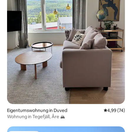
Eigentumswohnung in Duved
Durchschnittl
4,99 (74)
Wohnung in Tegefjäll, Åre 🏔️