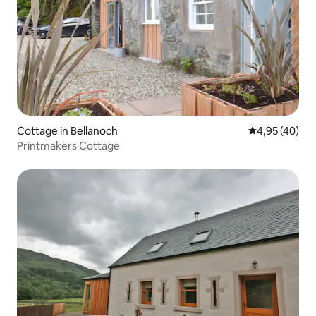
Cottage in Bellanoch
Durchschnittl
4,95 (40)
Printmakers Cottage