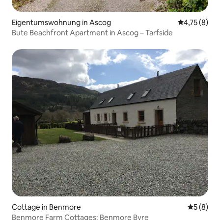
Eigentumswohnung in Ascog
Durchschnit
4,75 (8)
Bute Beachfront Apartment in Ascog – Tarfside
Cottage in Benmore
Durchschn
5 (8)
Benmore Farm Cottages: Benmore Byre