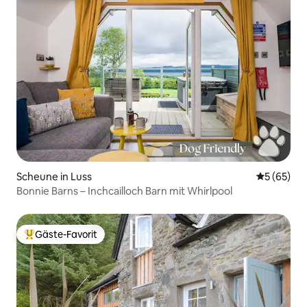
Scheune in Luss
Durchschni
5 (65)
Bonnie Barns – Inchcailloch Barn mit Whirlpool
Gäste-Favorit
Beliebter Gäste-Favorit.