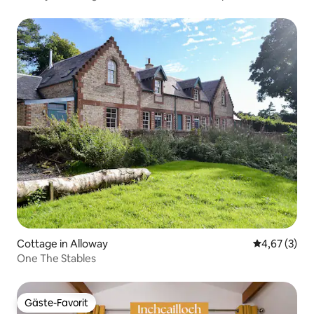
Cottage in Alloway
Durchschnit
4,67 (3)
One The Stables
Gäste-Favorit
Gäste-Favorit