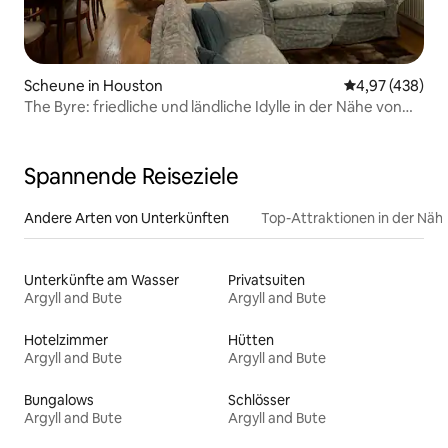
Scheune in Houston
Durchschnittli
4,97 (438)
The Byre: friedliche und ländliche Idylle in der Nähe von
Glasgow
Spannende Reiseziele
Andere Arten von Unterkünften
Top-Attraktionen in der Näh
Unterkünfte am Wasser
Privatsuiten
Argyll and Bute
Argyll and Bute
Hotelzimmer
Hütten
Argyll and Bute
Argyll and Bute
Bungalows
Schlösser
Argyll and Bute
Argyll and Bute