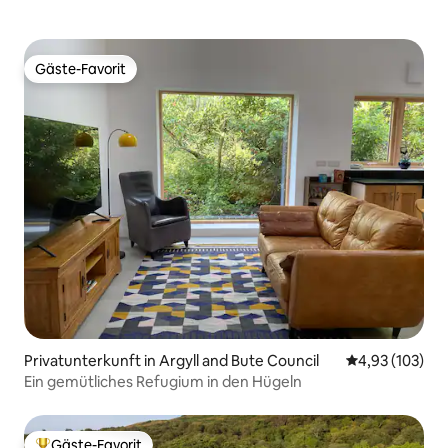
Gäste-Favorit
Gäste-Favorit
Privatunterkunft in Argyll and Bute Council
Durchschnittl
4,93 (103)
Ein gemütliches Refugium in den Hügeln
Gäste-Favorit