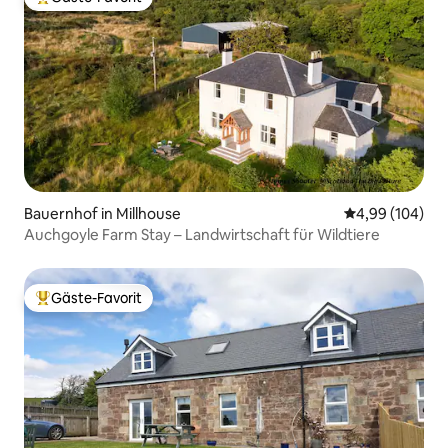
Beliebter Gäste-Favorit.
Bauernhof in Millhouse
Durchschnittli
4,99 (104)
Auchgoyle Farm Stay – Landwirtschaft für Wildtiere
Gäste-Favorit
Beliebter Gäste-Favorit.