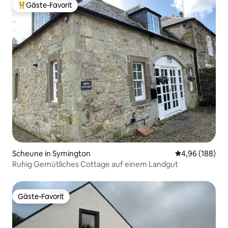
Gäste-Favorit
Beliebter Gäste-Favorit.
Scheune in Symington
Durchschnittli
4,96 (188)
Ruhig Gemütliches Cottage auf einem Landgut
Gäste-Favorit
Gäste-Favorit