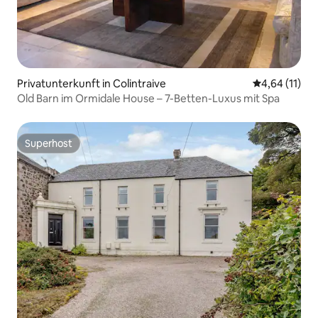
Privatunterkunft in Colintraive
Durchschnitt
4,64 (11)
Old Barn im Ormidale House – 7-Betten-Luxus mit Spa
Superhost
Superhost