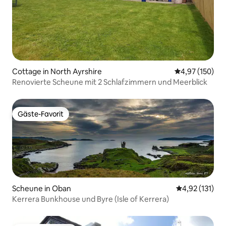
Cottage in North Ayrshire
Durchschnittl
4,97 (150)
Renovierte Scheune mit 2 Schlafzimmern und Meerblick
Gäste-Favorit
Gäste-Favorit
Scheune in Oban
Durchschnittl
4,92 (131)
Kerrera Bunkhouse und Byre (Isle of Kerrera)