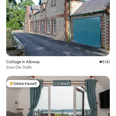
Cottage in Alloway
Durchsch
5 (4)
Zwei Die Ställe
Gäste-Favorit
Beliebter Gäste-Favorit.