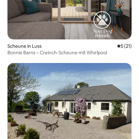
Scheune in Luss
Durchschn
5 (21)
Bonnie Barns – Creinch-Scheune mit Whirlpool