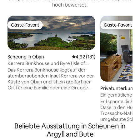
hoch bewertet.
Gäste-Favorit
Gäste-Favorit
Gäste-Favorit
Gäste-Favorit
Scheune in Oban
Durchschnittliche Bewertung: 
4,92 (131)
Kerrera Bunkhouse und Byre (Isle of
Kerrera)
Das Kerrera Bunkhouse liegt auf der
atemberaubenden Insel Kerrera vor der
Küste von Oban und ist ein großartiger
Ort für eine Familie oder eine Gruppe
Privatunterkunft i
von Freunden. Am südlichen Ende der
d Bute Council
Ein gemütliches R
Insel gelegen, ist es ein erstaunlicher Ort
Entspanne dich in 
für eine Pause abseits von allem! Eine
Oase in den Hügel
kurze Fahrt mit der Fähre und ein
Trossachs-Nationalpark
herrlicher Küstenspaziergang werden
umgebaute Scheun
dich in die Vergangenheit
Beliebte Ausstattung in Scheunen in
Schlafzimmer mit 
zurückversetzen. WICHTIG: Die letzte
Erdgeschoss und 
Argyll and Bute
Fähre ist um 18:00 Uhr. Fahrplan siehe
offenen Zwischen