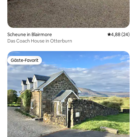
Scheune in Blairmore
Durchschnittl
4,88 (24)
Das Coach House in Otterburn
Gäste-Favorit
Gäste-Favorit