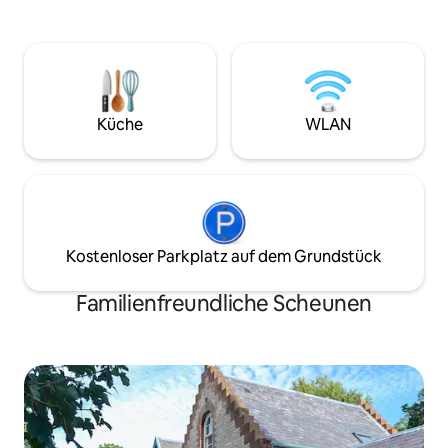
Calmac-Website Du darfst dein Auto
offenen Wohnküc
nicht auf die Insel mitnehmen. Es ist ein 2
Badezimmer verfü
Meilen langer Spaziergang zu uns Bitte
Badewanne und ei
lies dir alle unsere Informationen vor der
sowie eine Wasch
Buchung durch.
Wäschetrockner. Die Zufahrt zur
angrenzenden Fors
Küche
WLAN
einen Parkplatz 10
der Straße. Dies 
Wanderrouten, ein
Benmore Botanic 
und The Coylet.
Kostenloser Parkplatz auf dem Grundstück
Familienfreundliche Scheunen