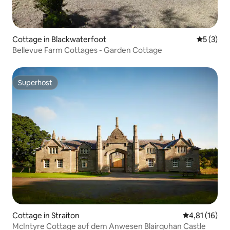
Cottage in Blackwaterfoot
Durchsch
5 (3)
Bellevue Farm Cottages - Garden Cottage
Superhost
Superhost
Cottage in Straiton
Durchschnitt
4,81 (16)
McIntyre Cottage auf dem Anwesen Blairquhan Castle