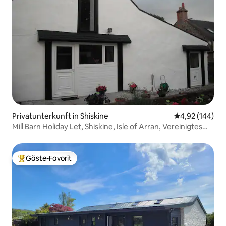
Privatunterkunft in Shiskine
Durchschnittli
4,92 (144)
Mill Barn Holiday Let, Shiskine, Isle of Arran, Vereinigtes
Königreich
Gäste-Favorit
Beliebter Gäste-Favorit.