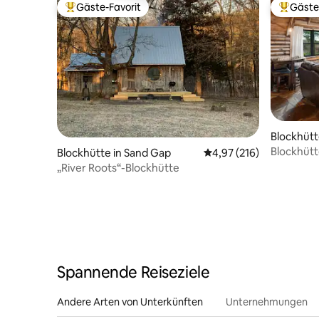
Gäste-Favorit
Gäste
Beliebter Gäste-Favorit.
Beliebte
Blockhütt
Blockhüt
Blockhütte in Sand Gap
Durchschnittliche Bewe
4,97 (216)
Acres/Ei
„River Roots“-Blockhütte
Spannende Reiseziele
Andere Arten von Unterkünften
Unternehmungen