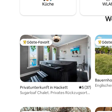
Küche
WLA
We
Gäste-Favorit
Gäste
Beliebter Gäste-Favorit.
Beliebte
Bauernhof
Englische
Privatunterkunft in Hackett
Durchschnittliche 
5 (37)
Sugarloaf Chalet. Privates Rückzugsort
am Bergsee!