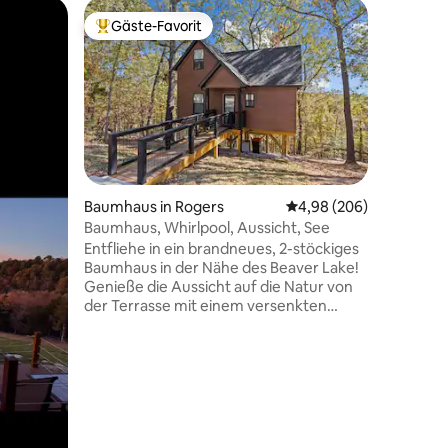
Privatunt
Gäste-Favorit
Gäste
Beliebter Gäste-Favorit.
Beliebte
Luxuriös
Whirlpoo
Willkomm
luxuriös
Eingebett
Jahrhund
Fuß über
bietet d
einzigart
Unterkün
Baumhaus in Rogers
Durchschnittliche Bew
4,98 (206)
75 Bewertungen
nach ein
Baumhaus, Whirlpool, Aussicht, See
der von 
Entfliehe in ein brandneues, 2-stöckiges
Klängen d
Baumhaus in der Nähe des Beaver Lake!
dennoch 
Genieße die Aussicht auf die Natur von
Restaura
der Terrasse mit einem versenkten
Fayettevi
Whirlpool, bleibe gemütlich mit einem
Treehous
elektrischen Kamin und koche in der voll
richtig. Wenn du noch unschlüssig bist,
ausgestatteten Küche. Dieser
schau di
einzigartige Rückzugsort bietet 2
Schlafzimmer (eines ist ein Loft, das über
eine Leiter erreichbar ist), 3 Betten und
bietet Platz für 5 Personen. Mit