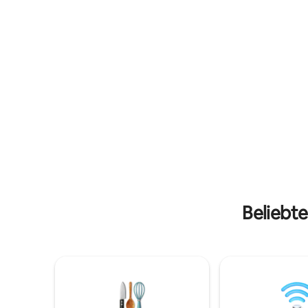
die Glasg
Abenden warm zu halten oder S 'mores
Baumkronen blicks
zu braten! Entspanne dich für deinen
Terrasse 
gesamten Aufenthalt in der Hütte oder
ausgestat
steige aus und genieße den Lake Fort
Vorräten.
Smith, den Devils Den State Park oder
den 1. Hun
einen der vielen anderen Wanderwege in
Maximal 2
der Nähe. Fayetteville liegt 37 Minuten
die Straße hinauf!
Beliebte