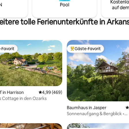
Kostenlo
weiteren Unterkünften auf d
N
Pool
auf dem
Grundstück und über 500 Acre
umliegender Wildnis ist dies ein
Rückzugsort, der für Verbunde
itere tolle Ferienunterkünfte in Arkan
unvergessliche gemeinsame 
geschaffen wurde.
-Favorit
Gäste-Favorit
r Gäste-Favorit.
Beliebter Gäste-Favorit.
 in Harrison
Durchschnittliche Bewertung: 4,99 von 5, 4
4,99 (469)
s Cottage in den Ozarks
Bewertung: 5 von 5, 37 Bewertungen
Baumhaus in Jasper
D
Sonnenaufgang & Bergblick •
Feuerstelle • Buffalo-Wanderu