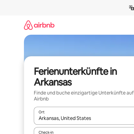
Zu
Inhalten
springen
Ferienunterkünfte in
Arkansas
Finde und buche einzigartige Unterkünfte auf
Airbnb
Ort
Wenn Ergebnisse verfügbar sind, navigiere mit d
Check-in