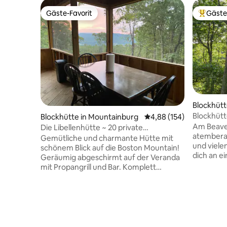
Gäste-Favorit
Gäste
Gäste-Favorit
Beliebte
Blockhütt
gs
Blockhütt
Blockhütte in Mountainburg
Durchschnittliche Bewe
4,88 (154)
Seeblick
Am Beave
Die Libellenhütte ~ 20 private
atembera
Hektar/Bergblick
Gemütliche und charmante Hütte mit
und vielen 
schönem Blick auf die Boston Mountain!
dich an e
Geräumig abgeschirmt auf der Veranda
Entspanne
mit Propangrill und Bar. Komplett
zwei Pers
ausgestattete Küche. 2 Badezimmer mit
Kerzensch
endlosem heißem Wasser. Hübscher
wundersc
Teich auf dem Grundstück und mehrere
Mountains. Schlafe in einem Kin
Wanderwege rund um den 20 Hektar
Sleep-Nu
großen Raum. Obere und untere
Matratzen
Feuerstellen, um sich an kühlen