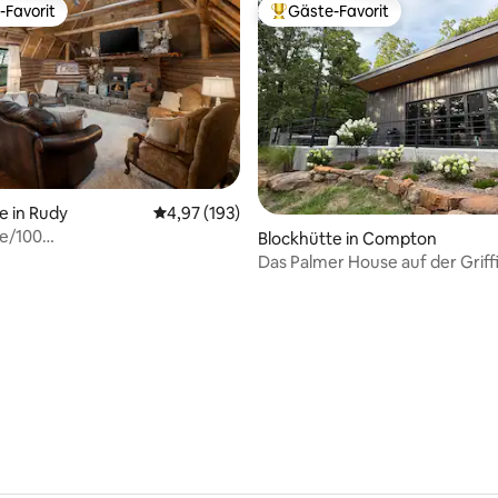
-Favorit
Gäste-Favorit
r Gäste-Favorit.
Beliebter Gäste-Favorit.
e in Rudy
Durchschnittliche Bewertung: 4,97 von 5, 1
4,97 (193)
te/100
rtung: 4,97 von 5, 216 Bewertungen
Blockhütte in Compton
nzigartig/WLAN-Kuschelkuh
Das Palmer House auf der Griff
Farm