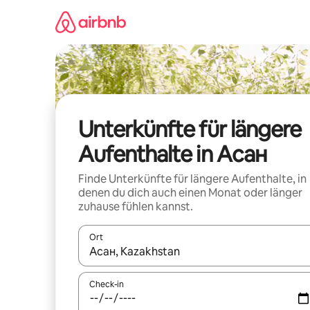
Zu
Inhalten
springen
Unterkünfte für längere
Aufenthalte in Асан
Finde Unterkünfte für längere Aufenthalte, in
denen du dich auch einen Monat oder länger
zuhause fühlen kannst.
Ort
Wenn Ergebnisse verfügbar sind, navigiere mit d
Check-in