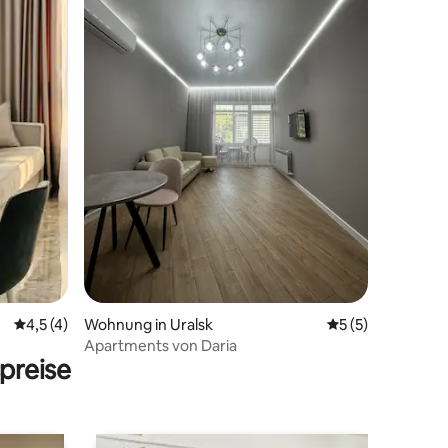
Durchschnittliche Bewertung: 4,5 von 5, 4 Bewertungen
4,5 (4)
Wohnung in Uralsk
Durchschnittlich
5 (5)
Apartments von Daria
preise