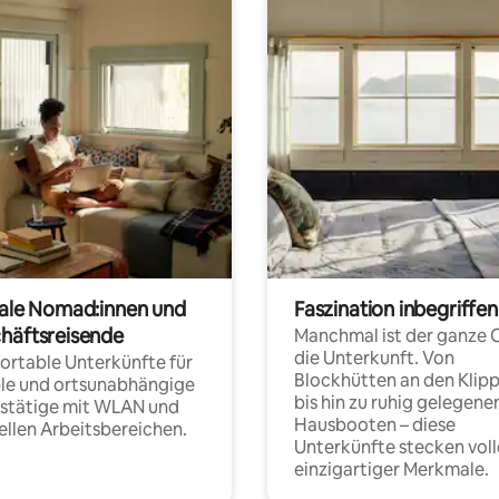
tale Nomad:innen und
Faszination inbegriffen
häftsreisende
Manchmal ist der ganze 
die Unterkunft. Von
rtable Unterkünfte für
Blockhütten an den Klip
ble und ortsunabhängige
bis hin zu ruhig gelegene
fstätige mit WLAN und
Hausbooten – diese
ellen Arbeitsbereichen.
Unterkünfte stecken voll
einzigartiger Merkmale.