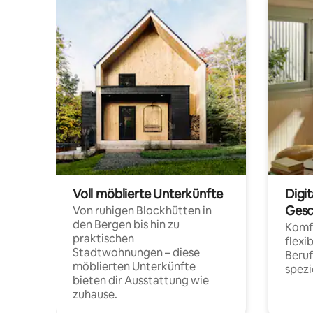
Voll möblierte Unterkünfte
Digi
Gesc
Von ruhigen Blockhütten in
den Bergen bis hin zu
Komfo
praktischen
flexi
Stadtwohnungen – diese
Beru
möblierten Unterkünfte
spezi
bieten dir Ausstattung wie
zuhause.