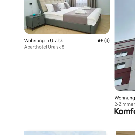
Wohnung in Uralsk
Durchschnittliche
5 (4)
Aparthotel Uralsk 8
Wohnung 
2-Zimmer
Komfo