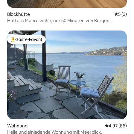
Blockhütte
Durchsch
5 (3)
Hütte in Meeresnähe, nur 50 Minuten von Bergen
entfernt
Gäste-Favorit
Beliebter Gäste-Favorit.
Wohnung
Durchschnittl
4,97 (86)
Helle und einladende Wohnung mit Meerblick.