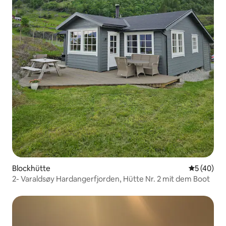
Blockhütte
Durchschni
5 (40)
2- Varaldsøy Hardangerfjorden, Hütte Nr. 2 mit dem Boot