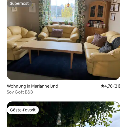
Superhost
Superhost
Wohnung in Mariannelund
Durchschnitt
4,76 (21)
Sov Gott B&B
Gäste-Favorit
Gäste-Favorit