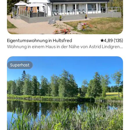
Eigentumswohnung in Hultsfred
Durchschnittl
4,89 (135)
Wohnung in einem Haus in der Nähe von Astrid Lindgrens
Welt
Superhost
Superhost