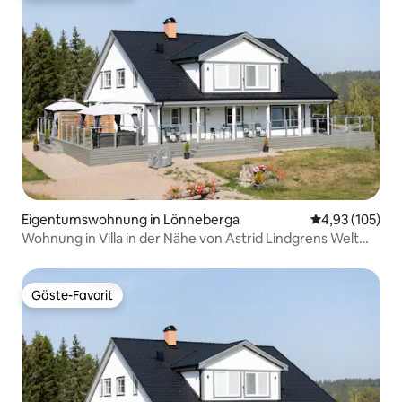
Eigentumswohnung in Lönneberga
Durchschnittl
4,93 (105)
Wohnung in Villa in der Nähe von Astrid Lindgrens Welt
Plan1
Gäste-Favorit
Gäste-Favorit