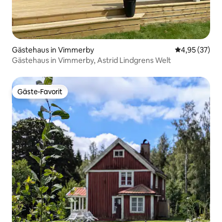
Gästehaus in Vimmerby
Durchschnitt
4,95 (37)
Gästehaus in Vimmerby, Astrid Lindgrens Welt
Gäste-Favorit
Gäste-Favorit