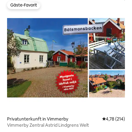
Gäste-Favorit
Gäste-Favorit
Privatunterkunft in Vimmerby
Durchschnittl
4,78 (214)
Vimmerby Zentral Astrid Lindgrens Welt