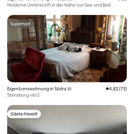
Moderne Unterkunft in der Nähe von See und Bad.
Superhost
Superhost
Eigentumswohnung in Södra Vi
Durchschnitt
4,82 (73)
Stensborg vån2
Gäste-Favorit
Gäste-Favorit