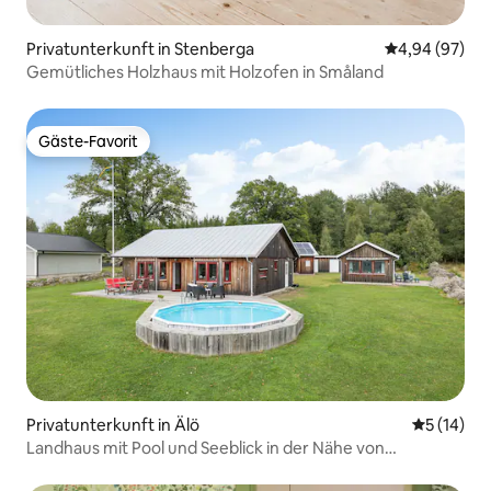
Privatunterkunft in Stenberga
Durchschnittl
4,94 (97)
Gemütliches Holzhaus mit Holzofen in Småland
Gäste-Favorit
Gäste-Favorit
Privatunterkunft in Älö
Durchschn
5 (14)
Landhaus mit Pool und Seeblick in der Nähe von
Vimmerby