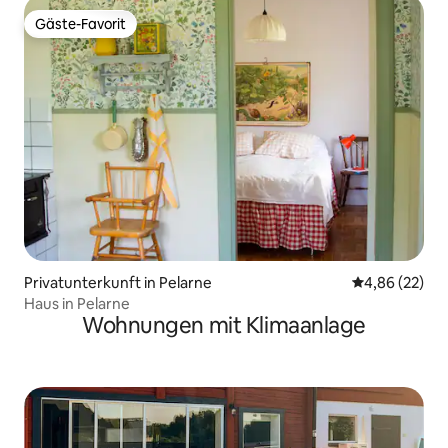
Gäste-Favorit
Gäste-Favorit
Privatunterkunft in Pelarne
Durchschnittl
4,86 (22)
Haus in Pelarne
Wohnungen mit Klimaanlage