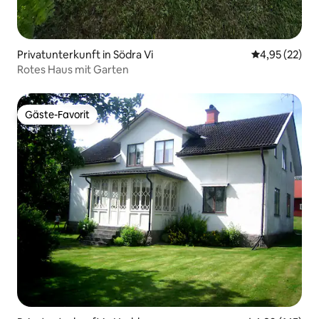
Privatunterkunft in Södra Vi
Durchschnitt
4,95 (22)
Rotes Haus mit Garten
Gäste-Favorit
Gäste-Favorit