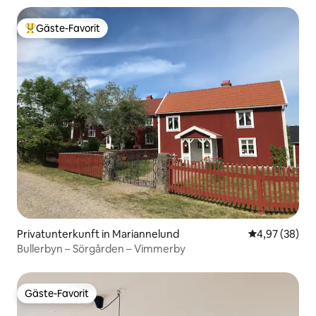
Gäste-Favorit
Beliebter Gäste-Favorit.
Privatunterkunft in Mariannelund
Durchschnittl
4,97 (38)
Bullerbyn – Sörgården – Vimmerby
Gäste-Favorit
Gäste-Favorit