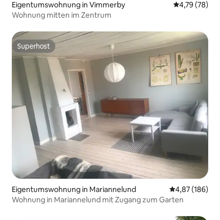
Eigentumswohnung in Vimmerby
Durchschnitt
4,79 (78)
Wohnung mitten im Zentrum
Superhost
Superhost
Eigentumswohnung in Mariannelund
Durchschnittli
4,87 (186)
Wohnung in Mariannelund mit Zugang zum Garten