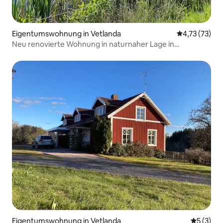
Eigentumswohnung in Vetlanda
Durchschnitt
4,73 (73)
Neu renovierte Wohnung in naturnaher Lage in
Stadtnähe
Eigentumswohnung in Vetlanda
Durchsch
5 (3)