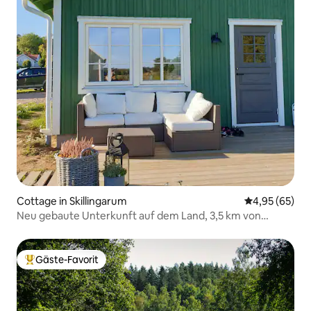
Cottage in Skillingarum
Durchschnittl
4,95 (65)
Neu gebaute Unterkunft auf dem Land, 3,5 km von
Vimmerby entfernt.
Gäste-Favorit
Beliebter Gäste-Favorit.