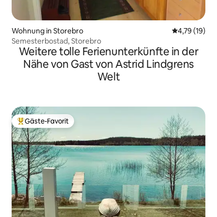
Wohnung in Storebro
Durchschnitt
4,79 (19)
Semesterbostad, Storebro
Weitere tolle Ferienunterkünfte in der
Nähe von Gast von Astrid Lindgrens
Welt
Gäste-Favorit
Beliebter Gäste-Favorit.