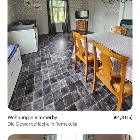
Wohnung in Vimmerby
Durchschnit
4,8 (15)
Die Gewerbefläche in Rumskulla