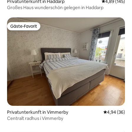
Privatunterkunft in Haddarp
Durchschnittli
4,89 (145)
Großes Haus wunderschön gelegen in Haddarp
Gäste-Favorit
Gäste-Favorit
Privatunterkunft in Vimmerby
Durchschnittl
4,94 (36)
Centralt radhus i Vimmerby