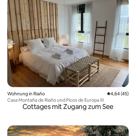
Wohnung in Riaño
Durchschnittl
4,64 (45)
Casa Montaña de Riaño und Picos de Europa III
Cottages mit Zugang zum See