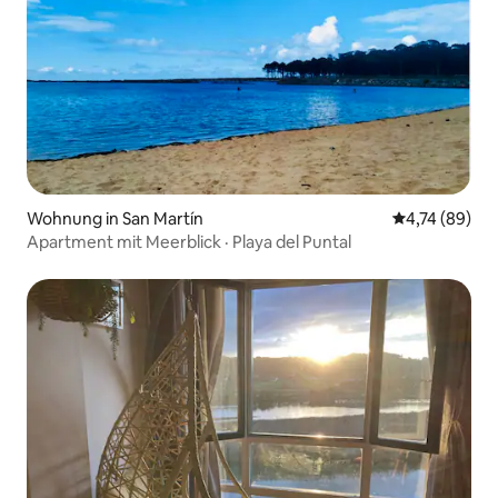
Wohnung in San Martín
Durchschnitt
4,74 (89)
Apartment mit Meerblick · Playa del Puntal