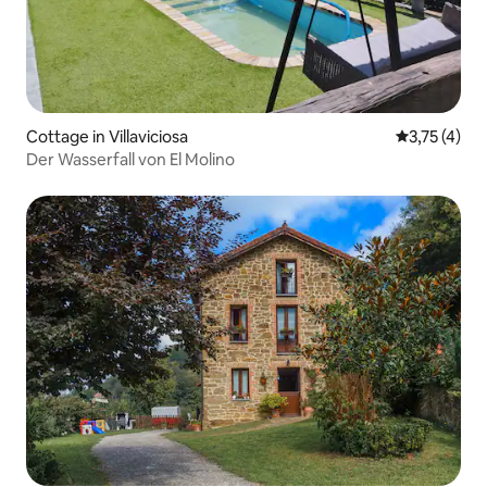
Cottage in Villaviciosa
Durchschnit
3,75 (4)
Der Wasserfall von El Molino