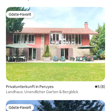
Gäste-Favorit
Gäste-Favorit
Privatunterkunft in Peruyes
Durchschn
5 (8)
Landhaus: Unendlicher Garten & Bergblick
Gäste-Favorit
Gäste-Favorit