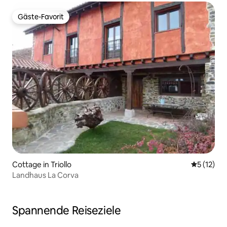
Gäste-Favorit
Gäste-Favorit
Cottage in Triollo
Durchschn
5 (12)
Landhaus La Corva
Spannende Reiseziele