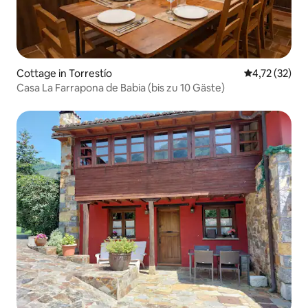
Cottage in Torrestío
Durchschnitt
4,72 (32)
Casa La Farrapona de Babia (bis zu 10 Gäste)