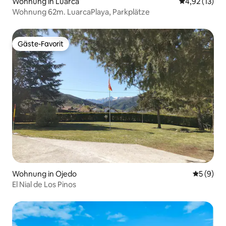
Wohnung in Luarca
Durchschnitt
4,92 (13)
Wohnung 62m. LuarcaPlaya, Parkplätze
Gäste-Favorit
Gäste-Favorit
Wohnung in Ojedo
Durchschn
5 (9)
El Nial de Los Pinos