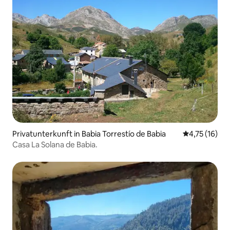
Privatunterkunft in Babia Torrestío de Babia
Durchschnitt
4,75 (16)
Casa La Solana de Babia.