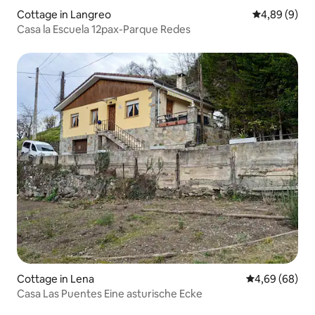
Cottage in Langreo
Durchschnitt
4,89 (9)
Casa la Escuela 12pax-Parque Redes
Cottage in Lena
Durchschnittl
4,69 (68)
Casa Las Puentes Eine asturische Ecke