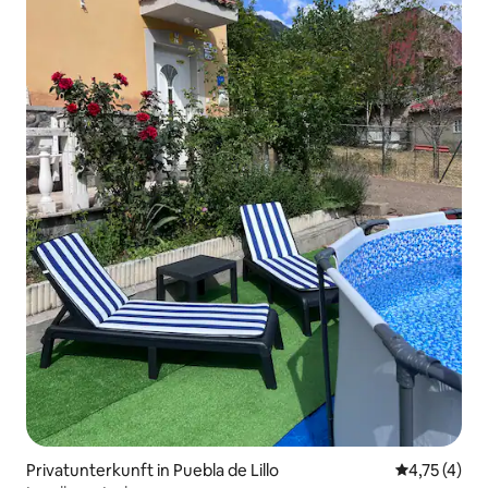
Privatunterkunft in Puebla de Lillo
Durchschnit
4,75 (4)