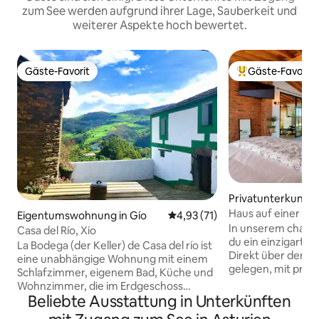
zum See werden aufgrund ihrer Lage, Sauberkeit und
weiterer Aspekte hoch bewertet.
Gäste-Favorit
Gäste-Favorit
Gäste-Favorit
Beliebter Gäste-F
Privatunterkunft i
Haus auf einer Kli
Eigentumswohnung in Gío
Durchschnittliche Bewertung: 
4,93 (71)
In unserem charm
Casa del Río, Xio
du ein einzigartig
La Bodega (der Keller) de Casa del río ist
Direkt über der K
eine unabhängige Wohnung mit einem
gelegen, mit privi
Schlafzimmer, eigenem Bad, Küche und
direktem Blick auf
Wohnzimmer, die im Erdgeschoss
Ort von großem I
Beliebte Ausstattung in Unterkünften
gebaut wurde. Die Küche ist
Nachfrage im Fürs
ausgestattet, um deine eigenen