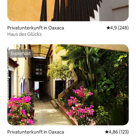
Privatunterkunft in Oaxaca
Durchschnittl
4,9 (248)
Haus des Glücks
Superhost
Superhost
Privatunterkunft in Oaxaca
Durchschnittl
4,86 (123)