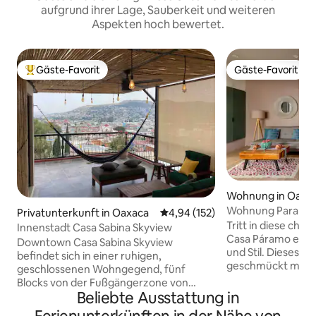
aufgrund ihrer Lage, Sauberkeit und weiteren
Aspekten hoch bewertet.
Gäste-Favorit
Gäste-Favorit
Beliebter Gäste-Favorit.
Gäste-Favorit
Wohnung in Oaxa
Wohnung Paramo/
Privatunterkunft in Oaxaca
Durchschnittliche Bewertung: 4
4,94 (152)
Internet/Design/
Tritt in diese cha
Innenstadt Casa Sabina Skyview
Casa Páramo erwa
Downtown Casa Sabina Skyview
und Stil. Dieses v
befindet sich in einer ruhigen,
geschmückt mit lo
geschlossenen Wohngegend, fünf
sofort dafür, dass
Blocks von der Fußgängerzone von
fühlst. In der Nähe der Innenstadt(10
Beliebte Ausstattung in
Alcalá entfernt. Das Haus wurde 2021
Autominuten oder
komplett renoviert. Es gibt zwei