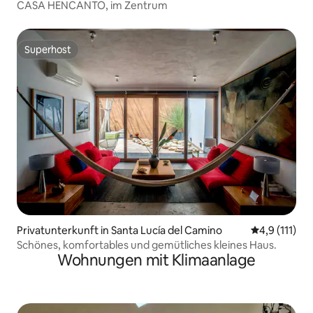
CASA HENCANTO, im Zentrum
Superhost
Superhost
Privatunterkunft in Santa Lucía del Camino
Durchschnitt
4,9 (111)
Schönes, komfortables und gemütliches kleines Haus.
Wohnungen mit Klimaanlage