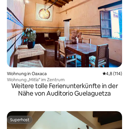
Wohnung in Oaxaca
Durchschnitt
4,8 (114)
Wohnung „Mitla“ im Zentrum
Weitere tolle Ferienunterkünfte in der
Nähe von Auditorio Guelaguetza
Superhost
Superhost