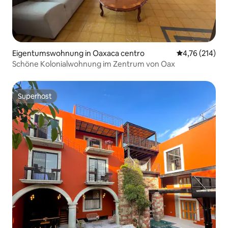
Eigentumswohnung in Oaxaca centro
Durchschnittl
4,76 (214)
Schöne Kolonialwohnung im Zentrum von Oax
Superhost
Superhost