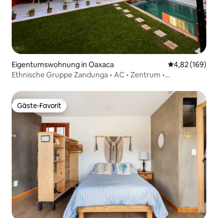
Eigentumswohnung in Oaxaca
Durchschnittli
4,82 (169)
Ethnische Gruppe Zandunga • AC • Zentrum •
Schwimmbad
Gäste-Favorit
Gäste-Favorit