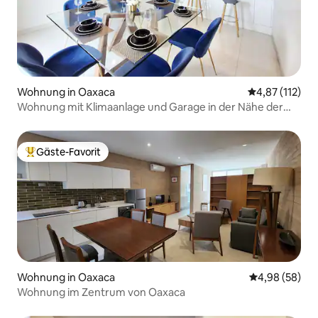
Wohnung in Oaxaca
Durchschnittl
4,87 (112)
Wohnung mit Klimaanlage und Garage in der Nähe der
Promenade.
Gäste-Favorit
Beliebter Gäste-Favorit.
Wohnung in Oaxaca
Durchschnittl
4,98 (58)
Wohnung im Zentrum von Oaxaca