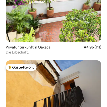
Privatunterkunft in Oaxaca
Durchschnittl
4,96 (111)
Die Erbschaft.
Gäste-Favorit
Beliebter Gäste-Favorit.