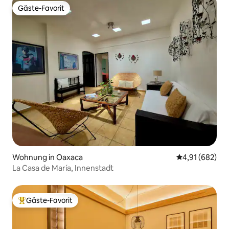
Gäste-Favorit
Gäste-Favorit
Wohnung in Oaxaca
Durchschnittli
4,91 (682)
La Casa de María, Innenstadt
Gäste-Favorit
Beliebter Gäste-Favorit.