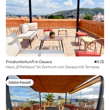
Privatunterkunft in Oaxaca
Durchsch
5 (3)
Haus „El Peñasco“ im Zentrum von Oaxaca mit Terrasse
Gäste-Favorit
Gäste-Favorit