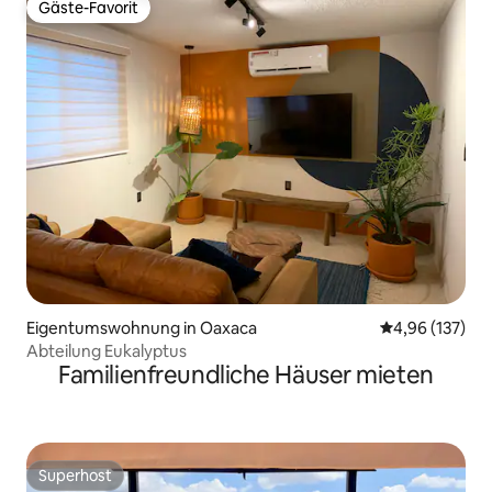
Gäste-Favorit
Gäste-Favorit
Eigentumswohnung in Oaxaca
Durchschnittl
4,96 (137)
Abteilung Eukalyptus
Familienfreundliche Häuser mieten
Superhost
Superhost