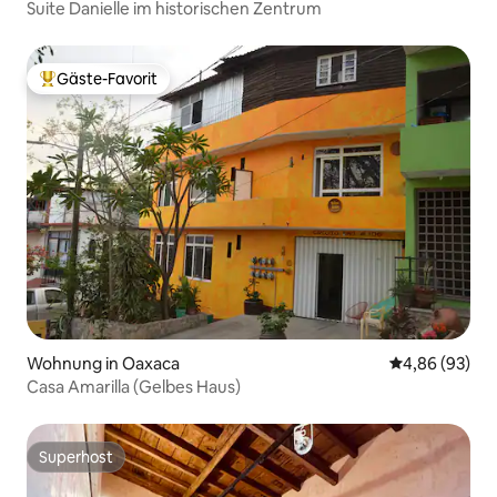
Suite Danielle im historischen Zentrum
Gäste-Favorit
Beliebter Gäste-Favorit.
Wohnung in Oaxaca
Durchschnittl
4,86 (93)
Casa Amarilla (Gelbes Haus)
Superhost
Superhost