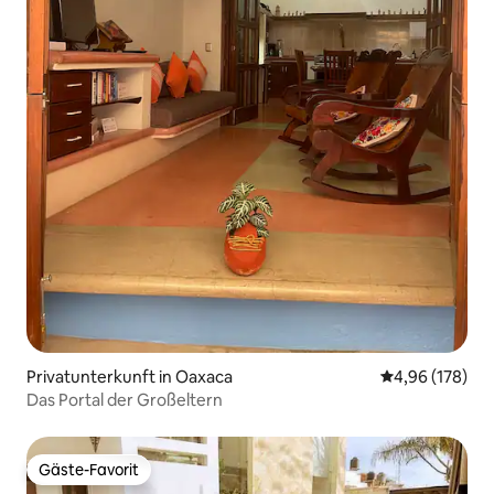
Privatunterkunft in Oaxaca
Durchschnittli
4,96 (178)
Das Portal der Großeltern
Gäste-Favorit
Gäste-Favorit