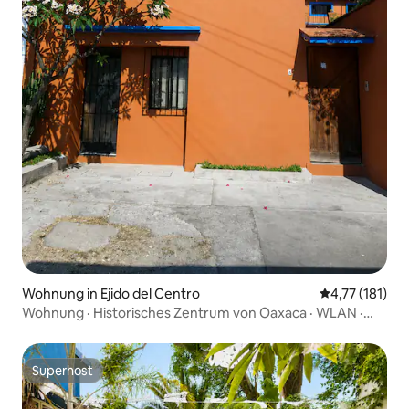
Wohnung in Ejido del Centro
Durchschnittl
4,77 (181)
Wohnung · Historisches Zentrum von Oaxaca · WLAN ·
Parkplatz
Superhost
Superhost