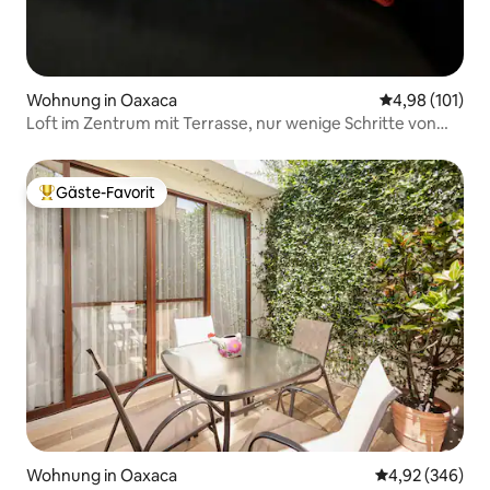
Wohnung in Oaxaca
Durchschnittl
4,98 (101)
Loft im Zentrum mit Terrasse, nur wenige Schritte von
allem entfernt
Gäste-Favorit
Beliebter Gäste-Favorit.
Wohnung in Oaxaca
Durchschnittli
4,92 (346)