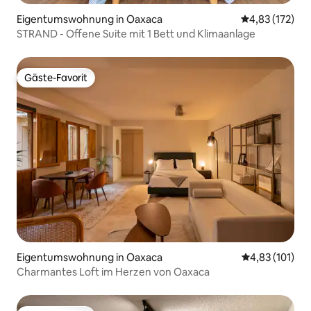
Eigentumswohnung in Oaxaca
Durchschnittl
4,83 (172)
STRAND - Offene Suite mit 1 Bett und Klimaanlage
Gäste-Favorit
Gäste-Favorit
Eigentumswohnung in Oaxaca
Durchschnittl
4,83 (101)
Charmantes Loft im Herzen von Oaxaca