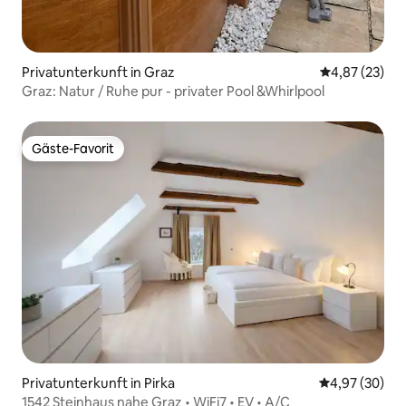
Privatunterkunft in Graz
Durchschnitt
4,87 (23)
Graz: Natur / Ruhe pur - privater Pool &Whirlpool
Gäste-Favorit
Gäste-Favorit
Privatunterkunft in Pirka
Durchschnittl
4,97 (30)
1542 Steinhaus nahe Graz • WiFi7 • EV • A/C