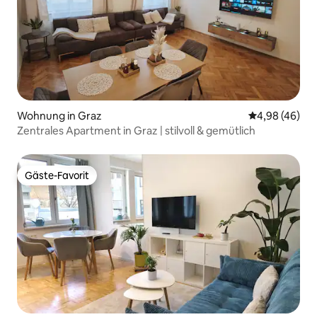
Wohnung in Graz
Durchschnittl
4,98 (46)
Zentrales Apartment in Graz | stilvoll & gemütlich
Gäste-Favorit
Gäste-Favorit