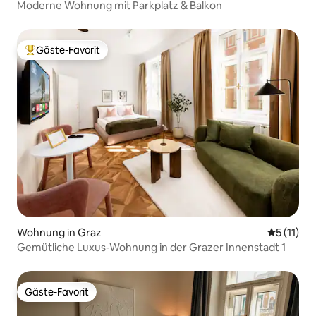
Moderne Wohnung mit Parkplatz & Balkon
Gäste-Favorit
Beliebter Gäste-Favorit.
Wohnung in Graz
Durchschn
5 (11)
Gemütliche Luxus-Wohnung in der Grazer Innenstadt 1
Gäste-Favorit
Gäste-Favorit