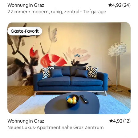
Wohnung in Graz
Durchschnittl
4,92 (24)
2 Zimmer • modern, ruhig, zentral • Tiefgarage
Gäste-Favorit
Gäste-Favorit
Wohnung in Graz
Durchschnitt
4,92 (12)
Neues Luxus-Apartment nähe Graz Zentrum