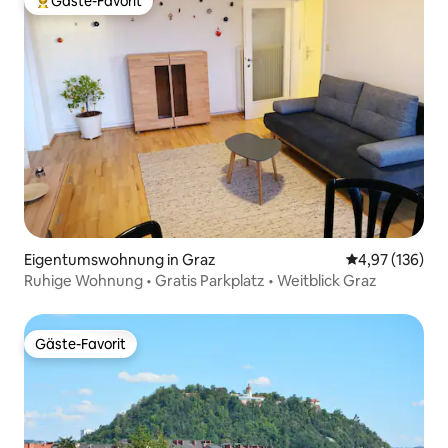
Gäste-Favorit
Beliebter Gäste-Favorit.
Eigentumswohnung in Graz
Durchschnittl
4,97 (136)
Ruhige Wohnung • Gratis Parkplatz • Weitblick Graz
Gäste-Favorit
Gäste-Favorit