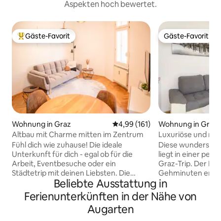
Aspekten hoch bewertet.
Gäste-Favorit
Gäste-Favorit
Beliebter Gäste-Favorit.
Gäste-Favorit
Wohnung in Graz
Durchschnittliche Bewertung: 4
4,99 (161)
Wohnung in Graz
Altbau mit Charme mitten im Zentrum
Luxuriöse und ru
im Stadtzentrum 
Fühl dich wie zuhause! Die ideale
Diese wundersch
Unterkunft für dich - egal ob für die
liegt in einer per
Arbeit, Eventbesuche oder ein
Graz-Trip. Der Hau
Städtetrip mit deinen Liebsten. Die
Gehminuten entfer
Beliebte Ausstattung in
liebevoll eingerichtete Altbauwohnung
zum Grazer Hauptba
umhüllt dich mit ihrem Charme - und das
Wohnung ist neu 
Ferienunterkünften in der Nähe von
ab dem ersten Augenblick. Mit Liebe
eingerichtet. Ein H
Augarten
zum Detail wurde auf alles Rücksicht
installierte mobile
genommen, was du bei deinem
Ausgestattet ist s