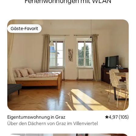
Ferienwohnungen mit WLAN
Gäste-Favorit
Gäste-Favorit
Eigentumswohnung in Graz
Durchschnittl
4,97 (105)
Über den Dächern von Graz im Villenviertel