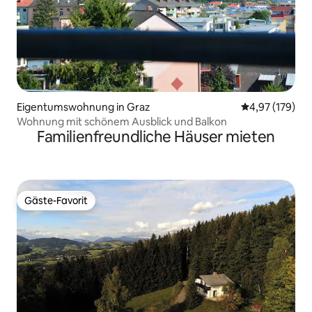
Eigentumswohnung in Graz
Durchschnittl
4,97 (179)
Wohnung mit schönem Ausblick und Balkon
Familienfreundliche Häuser mieten
Gäste-Favorit
Gäste-Favorit