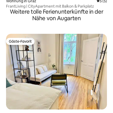
Wohnung in Graz
Durchsch
5 (5)
FrantLiving | CityApartment mit Balkon & Parkplatz
Weitere tolle Ferienunterkünfte in der
Nähe von Augarten
Gäste-Favorit
Gäste-Favorit