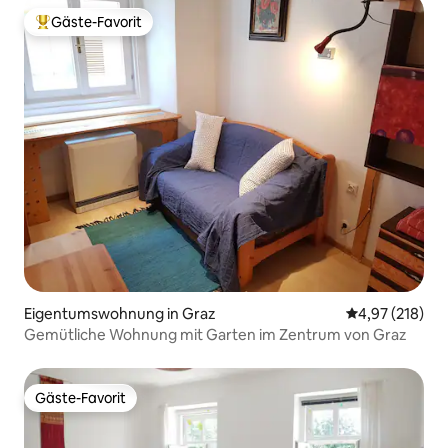
Gäste-Favorit
Beliebter Gäste-Favorit.
Eigentumswohnung in Graz
Durchschnittl
4,97 (218)
Gemütliche Wohnung mit Garten im Zentrum von Graz
Gäste-Favorit
Gäste-Favorit