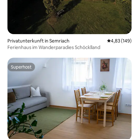
Privatunterkunft in Semriach
Durchschnittli
4,83 (149)
Ferienhaus im Wanderparadies Schöcklland
Superhost
Superhost