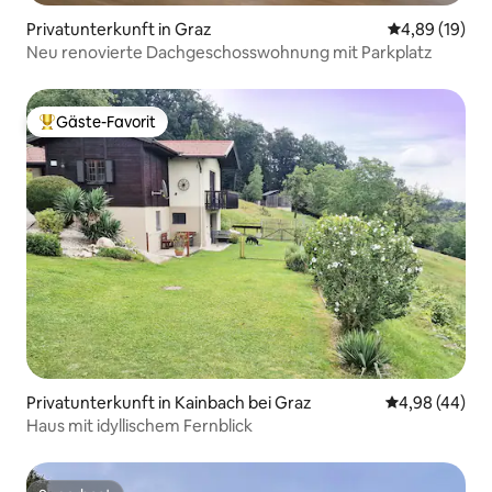
Privatunterkunft in Graz
Durchschnitt
4,89 (19)
Neu renovierte Dachgeschosswohnung mit Parkplatz
Gäste-Favorit
Beliebter Gäste-Favorit.
Privatunterkunft in Kainbach bei Graz
Durchschnittl
4,98 (44)
Haus mit idyllischem Fernblick