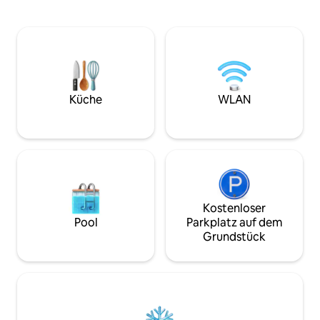
Aufenthalt brauchst. Neben der voll
Boxspringbett, e
ausgestatteten Küche, großem
Schlafsofa, Wasch
Wohnzimmer und einem modernen
Staubsauger, Gesc
Arbeitsplatz (High Speed Wifi) bietet die
Bügeleisen&Bügelb
Wohnung dir ein tolles Bad mit
Küche mit Geschir
Waschtrockner.
Wasserkocher, Toa
Kaffeemaschine,
Küche
WLAN
Kostenloser
Pool
Parkplatz auf dem
Grundstück