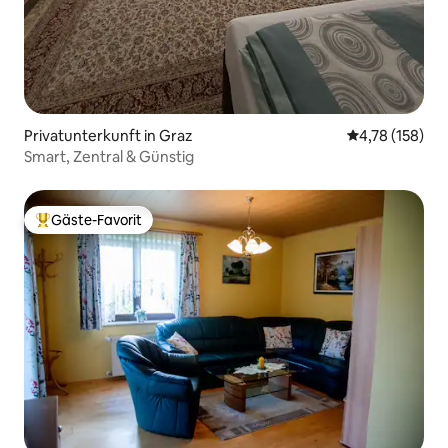
Privatunterkunft in Graz
Durchschnittl
4,78 (158)
Smart, Zentral & Günstig
Gäste-Favorit
Beliebter Gäste-Favorit.