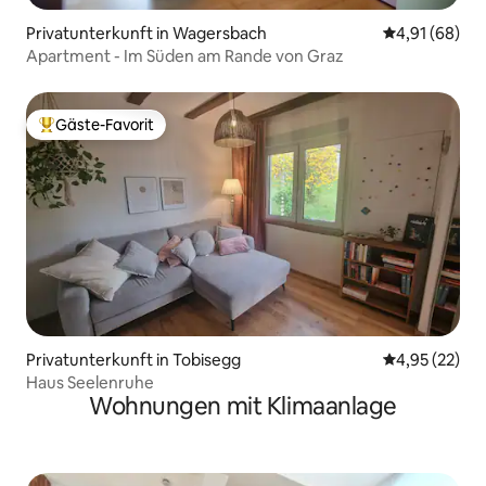
Privatunterkunft in Wagersbach
Durchschnitt
4,91 (68)
Apartment - Im Süden am Rande von Graz
Gäste-Favorit
Beliebter Gäste-Favorit.
Privatunterkunft in Tobisegg
Durchschnitt
4,95 (22)
Haus Seelenruhe
Wohnungen mit Klimaanlage