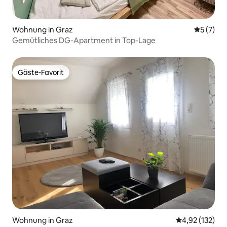
Wohnung in Graz
Durchsch
5 (7)
Gemütliches DG-Apartment in Top-Lage
Gäste-Favorit
Gäste-Favorit
Wohnung in Graz
Durchschnittl
4,92 (132)