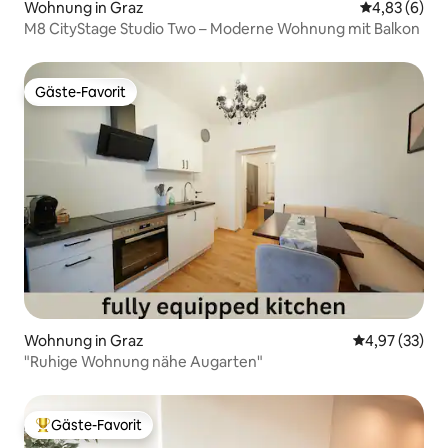
Wohnung in Graz
Durchschnitt
4,83 (6)
M8 CityStage Studio Two – Moderne Wohnung mit Balkon
Gäste-Favorit
Gäste-Favorit
Wohnung in Graz
Durchschnitt
4,97 (33)
"Ruhige Wohnung nähe Augarten"
Gäste-Favorit
Beliebter Gäste-Favorit.