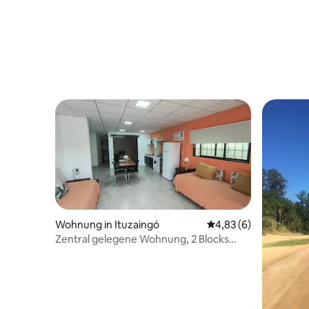
Wohnung in Ituzaingó
Durchschnittliche Be
4,83 (6)
Zentral gelegene Wohnung, 2 Blocks
vom Strand entfernt