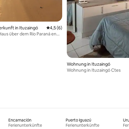
erkunft in Ituzaingó
Durchschnittliche Bewertung: 4,5 von 5,
4,5 (6)
aus über dem Río Paraná en
Wohnung in Ituzaingó
Wohnung in Ituzaingó Ctes
Encarnación
Puerto Iguazú
Ur
Ferienunterkünfte
Ferienunterkünfte
Fer