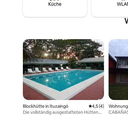
Parkhaus. Alles, was du für ein
Küche
WLA
angenehm
brauchst!
W
Blockhütte in Ituzaingó
Durchschnittliche 
4,5 (4)
Wohnung i
Die vollständig ausgestatteten Hütten
CABAÑAS
Los Troncos.