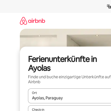
Zu
Inhalten
springen
Ferienunterkünfte in
Ayolas
Finde und buche einzigartige Unterkünfte auf
Airbnb
Ort
Wenn Ergebnisse verfügbar sind, navigiere mit d
Check-in