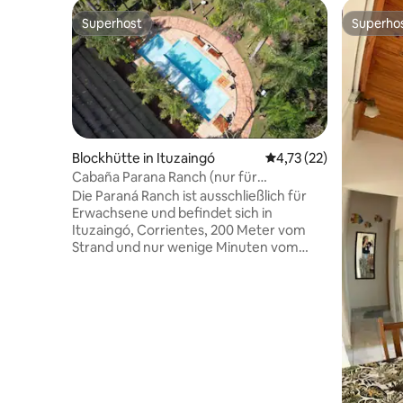
Superhost
Superho
Superhost
Superho
Blockhütte in Ituzaingó
Durchschnittliche Be
4,73 (22)
Cabaña Parana Ranch (nur für
Erwachsene)
Die Paraná Ranch ist ausschließlich für
Erwachsene und befindet sich in
Ituzaingó, Corrientes, 200 Meter vom
Strand und nur wenige Minuten vom
Stadtzentrum entfernt. Wir bieten
ausgestattete Cabanas für einen
komfortablen und erholsamen
Aufenthalt. Die natürliche Umgebung,
die Ruhe des Ortes und die Nähe zu den
Portalen der Esteros del Iberá machen
uns zu einem strategischen Punkt
sowohl für diejenigen, die absolute Ruhe
suchen, als auch für diejenigen, die eines