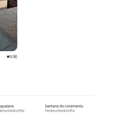
 6 Bewertungen
Durchschnittliche Bewertung: 5 von 5, 8 Bewertungen
5 (8)
uguaiana
Santana do Livramento
ienunterkünfte
Ferienunterkünfte