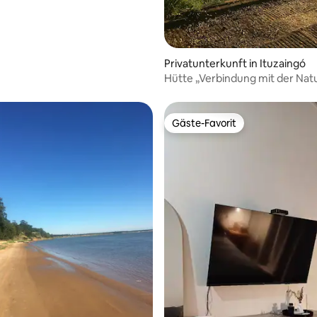
Privatunterkunft in Ituzaingó
Hütte „Verbindung mit der Nat
Gäste-Favorit
Gäste-Favorit
wertung: 4,83 von 5, 6 Bewertungen