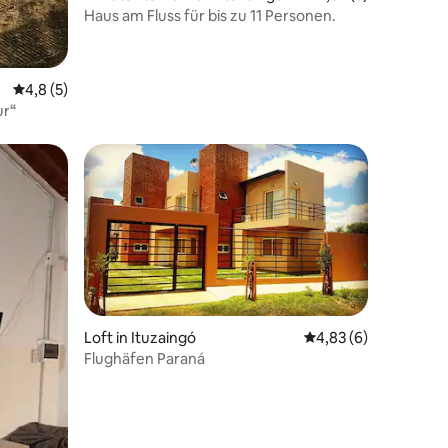
Haus am Fluss für bis zu 11 Personen.
Durchschnittliche Bewertung: 4,8 von 5, 5 Bewertungen
4,8 (5)
ur“
Loft in Ituzaingó
Durchschnittliche B
4,83 (6)
Flughäfen Paraná