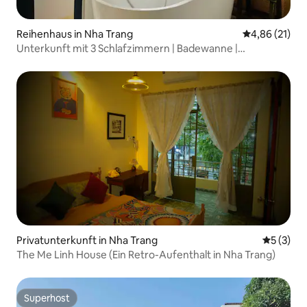
Reihenhaus in Nha Trang
Durchschnitt
4,86 (21)
Unterkunft mit 3 Schlafzimmern | Badewanne |
Waschmaschine und Trockner | Küche
Privatunterkunft in Nha Trang
Durchsch
5 (3)
The Me Linh House (Ein Retro-Aufenthalt in Nha Trang)
Superhost
Superhost