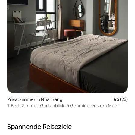
Privatzimmer in Nha Trang
Durchschn
5 (23)
1-Bett-Zimmer, Gartenblick, 5 Gehminuten zum Meer
Spannende Reiseziele