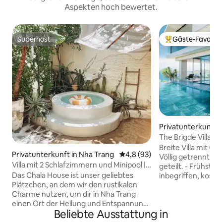
Aspekten hoch bewertet.
Superhost
Gäste-Favorit
Superhost
Beliebter Gäste-F
Privatunterkunft 
The Brigde Villa gr
kostenloses Frühs
Breite Villa mit Gr
Privatunterkunft in Nha Trang
Durchschnittliche Bewertung:
4,8 (93)
Völlig getrennt un
Villa mit 2 Schlafzimmern und Minipool | 3
geteilt. - Frühstü
Minuten zum Strand
Das Chala House ist unser geliebtes
inbegriffen, kost
Plätzchen, an dem wir den rustikalen
Flughafen bei Gäs
Charme nutzen, um dir in Nha Trang
übernachten. - Unterstützung bei der
einen Ort der Heilung und Entspannung
Buchung von Flug
Beliebte Ausstattung in
zu bieten. ✨ Deine Entdeckung: • 🌊
Touren zu einem ve