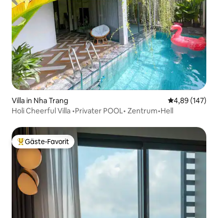
Villa in Nha Trang
Durchschnittli
4,89 (147)
Holi Cheerful Villa •Privater POOL• Zentrum•Hell
Gäste-Favorit
Beliebter Gäste-Favorit.