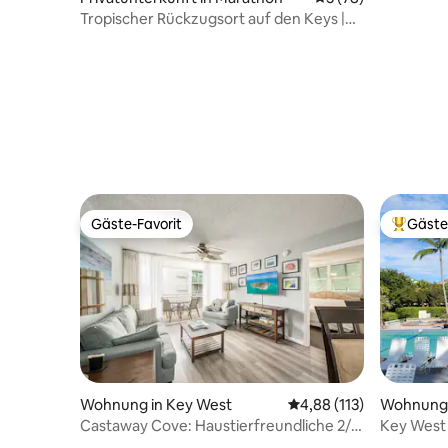
4 Schlafz
Tropischer Rückzugsort auf den Keys |
Pool | Whirlpool | Kino
Gäste-Favorit
Gäste
Gäste-Favorit
Beliebte
Wohnung in Key West
Durchschnittliche Bew
4,88 (113)
Wohnung 
Castaway Cove: Haustierfreundliche 2/2
Key West 
Eigentumswohnung in Strandnähe!
Wohnung