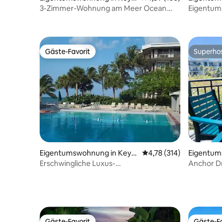
West
hon
3-Zimmer-Wohnung am Meer Ocean
Eigentum
Edge mit optionalem Slip
Haushalts
Gäste-Favorit
Superho
Gäste-Favorit
Superho
Eigentumswohnung in Key
Durchschnittliche Bewe
4,78 (314)
Eigentum
West
West
Erschwingliche Luxus-
Anchor D
Eigentumswohnung direkt am Strand für
Upgrades 
6 Personen
Gäste-Favorit
Gäste-Fa