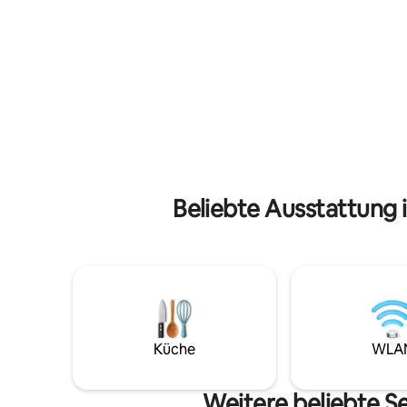
ausziehbarer Couch. 35 Fuß lange
sehr ger
Ufermauer – bring dein Boot mit!
Panoramab
Genieße eine voll ausgestattete
Sonnenau
Quarzküche mit Edelstahlgeräten. Das
Nur weni
Hotel liegt in Venture Out, einem
entfernt.
ruhigen, familienfreundlichen,
und Schno
geschlossenen Resort mit Angeln,
um direkt
Hummerfischen, Pools, Whirlpool,
die Unter
Pickleball, Tennis, Basketball,
Erholungszentrum, Fahrrädern, Kajaks
und SUPs. Zwischen Key West (20
Meilen) und Marathon. Kostenloses
Beliebte Ausstattung 
WLAN; Roku-Fernseher in beiden
Schlafzimmern und im Wohnzimmer.
Kajaks, SUPs und Stauraum mit
zusätzlichem Kühlschrank und
Ködergefrierschrank.
Küche
WLA
Weitere beliebte S