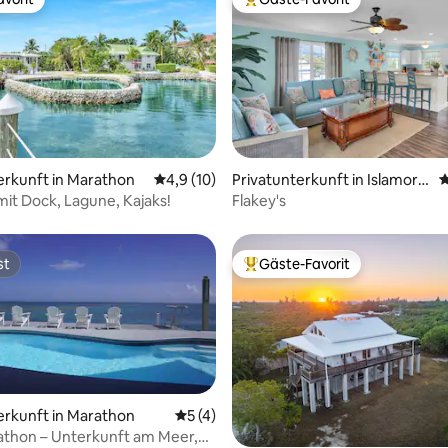
vorit
Beliebter Gäste-Favorit.
Bewertung: 5 von 5, 10 Bewertungen
erkunft in Marathon
Durchschnittliche Bewertung: 4,9 von 5, 
4,9 (10)
Privatunterkunft in Islamora
D
da
mit Dock, Lagune, Kajaks!
Flakey's
st
Gäste-Favorit
st
Beliebter Gäste-Favorit.
erkunft in Marathon
Durchschnittliche Bewertung: 5 von 5,
5 (4)
athon – Unterkunft am Meer,
Bewertung: 5 von 5, 78 Bewertungen