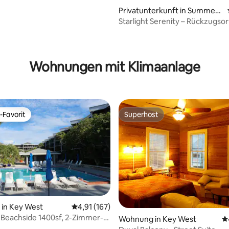
immer, 3,5 Bäder, Pool.
Privatunterkunft in Summerl
and Key
Starlight Serenity – Rückzugsor
atemberaubender Aussicht
Wohnungen mit Klimaanlage
-Favorit
Superhost
r Gäste-Favorit.
Superhost
ertung: 4,88 von 5, 113 Bewertungen
in Key West
Durchschnittliche Bewertung: 4,91 von 5, 1
4,91 (167)
Beachside 1400sf, 2-Zimmer-
Wohnung in Key West
D