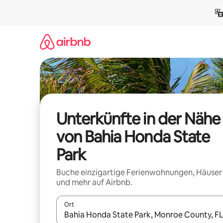
Zu
Inhalten
springen
Unterkünfte in der Nähe
von Bahia Honda State
Park
Buche einzigartige Ferienwohnungen, Häuser
und mehr auf Airbnb.
Ort
Wenn Ergebnisse verfügbar sind, navigiere mit d