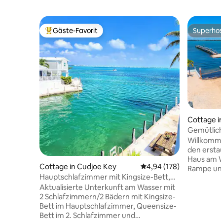
Gäste-Favorit
Superho
Beliebter Gäste-Favorit.
Superho
Cottage i
Gemütlic
Bootsram
Willkomme
den ersta
Haus am W
Cottage in Cudjoe Key
Durchschnittliche Bewe
4,94 (178)
Rampe und
Hauptschlafzimmer mit Kingsize-Bett,
eine rus
SS-Quarz-Küche, Fahrräder, Kajaks,
Aktualisierte Unterkunft am Wasser mit
ein Fisch
AUSSICHT!
2 Schlafzimmern/2 Bädern mit Kingsize-
haben mus
Bett im Hauptschlafzimmer, Queensize-
Das Grund
Bett im 2. Schlafzimmer und
einem Ar