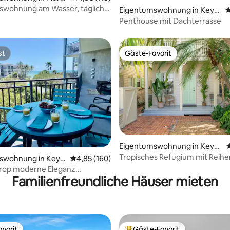
swohnung am Wasser, tägliche
Eigentumswohnung in Key
D
führung und Frühstück!
West
Penthouse mit Dachterrasse
st
Gäste-Favorit
st
Gäste-Favorit
Eigentumswohnung in Key
West
Tropisches Refugium mit Reihe
rtung: 4,78 von 5, 314 Bewertungen
swohnung in Key
Durchschnittliche Bewertung: 4,85 von 5, 1
4,85 (160)
Whirlpool + Pool
rop moderne Eleganz
Familienfreundliche Häuser mieten
in der gesamten vi
vorit
Gäste-Favorit