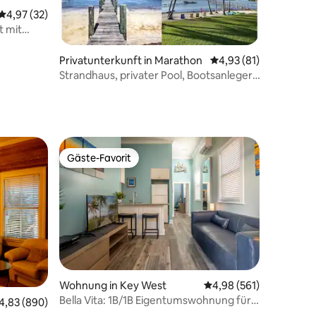
Durchschnittliche Bewertung: 4,97 von 5, 32 Bewertungen
4,97 (32)
t mit
Privatunterkunft in Marathon
Durchschnittliche Be
4,93 (81)
Strandhaus, privater Pool, Bootsanleger,
Blick auf den Golf bei Sonnenuntergang
Gäste-Favorit
Gäste-Favorit
67 Bewertungen
Wohnung in Key West
Durchschnittliche Bew
4,98 (561)
Bella Vita: 1B/1B Eigentumswohnung für
urchschnittliche Bewertung: 4,83 von 5, 890 Bewertungen
4,83 (890)
2, nur wenige Schritte von Duval