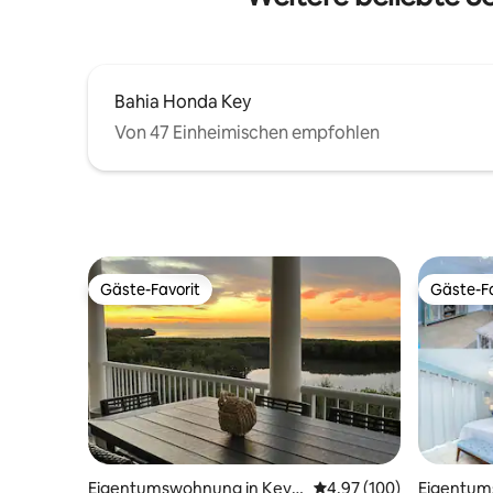
Bahia Honda Key
Von 47 Einheimischen empfohlen
Gäste-Favorit
Gäste-Fa
Gäste-Favorit
Gäste-Fa
Eigentumswohnung in Key
Durchschnittliche Bewe
4,97 (100)
Eigentum