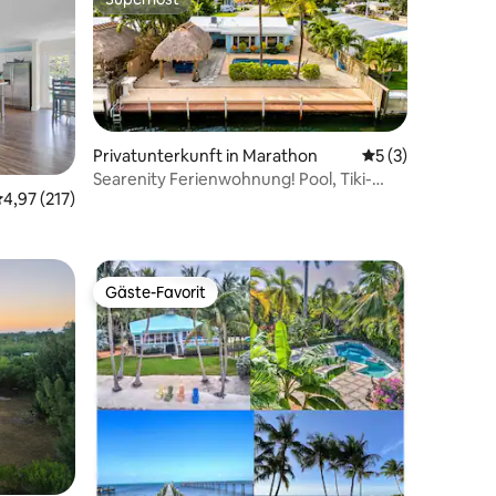
Superhost
Privatunterkunft in Marathon
Durchschnittlich
5 (3)
Searenity Ferienwohnung! Pool, Tiki-
10 Bewertungen
urchschnittliche Bewertung: 4,97 von 5, 217 Bewertungen
4,97 (217)
Hütte, Anlegestelle
Gäste-Favorit
Gäste-Favorit
 4 Bewertungen